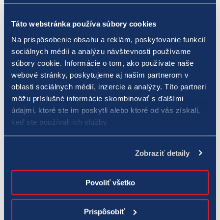
Napriek všetkým týmto už realizovaným aktivitám sa
spoločnosť TIPOS v roku 2021 rozhodla pristúpiť k téme
Táto webstránka používa súbory cookies
podpory zodpovedného hrania ešte širšie a s oveľa väčším
Na prispôsobenie obsahu a reklám, poskytovanie funkcií
dôrazom. Preto koncom roka 2021 nielenže rozšírila svoju
sociálnych médií a analýzu návštevnosti používame
spoluprácu s Centrom pre liečbu drogových závislostí v
súbory cookie. Informácie o tom, ako používate naše
Bratislave, ale začala spolupracovať aj s ďalšími relevantnými
webové stránky, poskytujeme aj našim partnerom v
odbornými partnermi v oblasti prevencie a liečby
oblasti sociálnych médií, inzercie a analýzy. Títo partneri
môžu príslušné informácie skombinovať s ďalšími
patologického hráčstva, konkrétne s II. Psychiatrickou klinikou
údajmi, ktoré ste im poskytli alebo ktoré od vás získali,
SZU Fakultnej nemocnice s poliklinikou F. D. Roosevelta v
keď ste používali ich služby.
Banskej Bystrici a Odborným liečebným ústavom
psychiatrickým, n. o. Predná Hora. Spoločnosť TIPOS týmto
subjektom darovala dokopy sumu 150 000 EUR na podporu ich
Zobraziť detaily
činnosti. Tieto finančné prostriedky budú použité na podporu
liečby patologických hráčov, terapeutické aktivity určené pre
Povoliť všetko
patologických hráčov a ich rodiny, ako aj na zlepšenie
materiálovo-technického vybavenia jednotlivých pracovísk.
Prispôsobiť
Dôležitou súčasťou podporených projektov je tiež realizácia