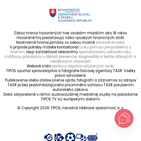
Zákaz hrania hazardných hier osobám mladším ako 18 rokov.
Hazardné hry predstavujú riziko vysokých finančných strát.
Nadmerné hranie prináša so sebou možné
zdravotné riziká.
V prípade potreby môžete kontaktovať
Linku pomoci pre problémy s
hraním,
resp. kontaktovať relevantnú
špecializovanú zdravotnícku
inštitúciu pôsobiacu v oblasti prevencie, diagnostiky a liečby látkových a
nelátkových závislostí.
Webové sídlo
správcu registra vylúčených osôb.
TIPOS využíva spravodajstvo a fotografie tlačovej agentúry TASR. Všetky
práva vyhradené.
Publikovanie alebo ďalšie šírenie správ, fotografií a záznamov zo zdrojov
TASR je bez predchádzajúceho písomného súhlasu TASR porušením
autorského zákona.
Diela odvysielané v rámci audiovizuálnej mediálnej služby na požiadanie
TIPOS TV sú európskymi dielami.
© Copyright 2026 TIPOS, národná lotériová spoločnosť, a. s.