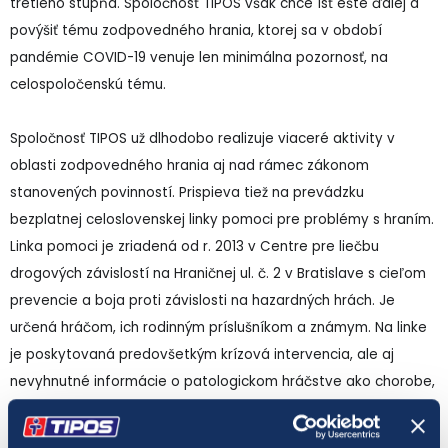
tretieho stupňa. Spoločnosť TIPOS však chce ísť ešte ďalej a
povýšiť tému zodpovedného hrania, ktorej sa v období
pandémie COVID-19 venuje len minimálna pozornosť, na
celospoločenskú tému.
Spoločnosť TIPOS už dlhodobo realizuje viaceré aktivity v
oblasti zodpovedného hrania aj nad rámec zákonom
stanovených povinností. Prispieva tiež na prevádzku
bezplatnej celoslovenskej linky pomoci pre problémy s hraním.
Linka pomoci je zriadená od r. 2013 v Centre pre liečbu
drogových závislostí na Hraničnej ul. č. 2 v Bratislave s cieľom
prevencie a boja proti závislosti na hazardných hrách. Je
určená hráčom, ich rodinným príslušníkom a známym. Na linke
je poskytovaná predovšetkým krízová intervencia, ale aj
nevyhnutné informácie o patologickom hráčstve ako chorobe,
jeho následkoch a možnostiach liečby.