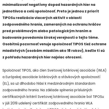
minimalizovať negatívny dopad hazardných hier na
jednotlivca a celú spoločnosť. Preto je jednou z priorít
TIPOSu realizácia viacerých aktivít v oblasti
zodpovedného hrania, zameraných na ochranu hráčov
pred problémovým alebo patologickým hraním a
budovanie povedomia širokej verejnosti o tejto téme.
Osobitnú pozornosť venuje spoločnosť TIPOS tiež ochrane
mladistvých (osobám mladším ako 18 rokov), keďže tí sú
z pohľadu hazardných hier najviac ohrození.
Spoločnosť TIPOS, ako člen Svetovej lotériovej asociácie (WLA)
a Európskej asociácie lotériových a stávkových spoločností
(EL), sa už dlhodobo hlási k medzinárodným štandardom
zodpovedného hrania. Na základe splnenia príslušných
certifikačných kritérií Svetovej lotériovej asociácie bol TIPOSu
v júli 2019 udelený certifikát zodpovedného hrania WLA