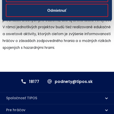
výskumných aktivít v oblasti patologického hráčstva, ktorých
Odmietnuť
výstupy budú spracované do rôznych publikačných výstupov a
prednášok určených pre odbornú, ako aj širokú laickú verejnosť.
V rámci jednotlivých projektov budú tiež realizované edukačné
a osvetové aktivity, ktorých cieľom je zvýšenie informovanosti
hráčov o zásadách zodpovedného hrania a o možných rizikách
spojených s hazardnými hrami.
18177
podnety@tipos.sk
Spoločnosť TIPOS
Pre hráčov