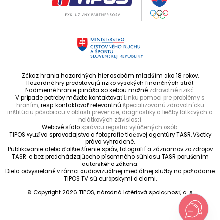
Zákaz hrania hazardných hier osobám mladším ako 18 rokov.
Hazardné hry predstavujú riziko vysokých finančných strát.
Nadmerné hranie prináša so sebou možné
zdravotné riziká.
V prípade potreby môžete kontaktovať
Linku pomoci pre problémy s
hraním,
resp. kontaktovať relevantnú
špecializovanú zdravotnícku
inštitúciu pôsobiacu v oblasti prevencie, diagnostiky a liečby látkových a
nelátkových závislostí.
Webové sídlo
správcu registra vylúčených osôb.
TIPOS využíva spravodajstvo a fotografie tlačovej agentúry TASR. Všetky
práva vyhradené.
Publikovanie alebo ďalšie šírenie správ, fotografií a záznamov zo zdrojov
TASR je bez predchádzajúceho písomného súhlasu TASR porušením
autorského zákona.
Diela odvysielané v rámci audiovizuálnej mediálnej služby na požiadanie
TIPOS TV sú európskymi dielami.
© Copyright 2026 TIPOS, národná lotériová spoločnosť, a. s.