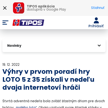
TIPOS aplikácia
Stiahnuť
dostupná v
Google Play
Prihlásiť
Novinky
19. 12. 2022
Výhry v prvom poradí hry
LOTO 5 z 35 získali v nedeľu
dvaja internetoví hráči
Štvrtá adventná nedeľa bola zvlášť šťastným dňom pre dvoch
hráčov
„malého lota“
. Obaja uzatvorili svoje šťastné stávky v