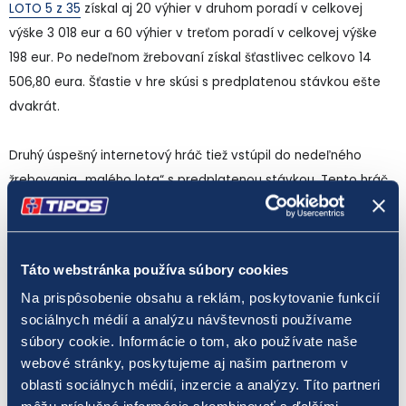
LOTO 5 z 35
získal aj 20 výhier v druhom poradí v celkovej
výške 3 018 eur a 60 výhier v treťom poradí v celkovej výške
198 eur. Po nedeľnom žrebovaní získal šťastlivec celkovo 14
506,80 eura. Šťastie v hre skúsi s predplatenou stávkou ešte
dvakrát.
Druhý úspešný internetový hráč tiež vstúpil do nedeľného
žrebovania „malého lota“ s predplatenou stávkou. Tento hráč
sa však pri uzatváraní stávky spoľahol na náhodný výber čísel.
Cez svoj hráčsky účet uzatvoril osemtipovú stávku v hre
LOTO
5 z 35
, ku ktorej si priplatil účasť v doplnkovej hre
JOKER
. Celú
Táto webstránka používa súbory cookies
takúto stávku si ešte predplatil na osem žrebovaní a zaplatil
Na prispôsobenie obsahu a reklám, poskytovanie funkcií
za ňu 36 eur. V poslednú adventnú nedeľu, na ktorú pripadlo
sociálnych médií a analýzu návštevnosti používame
hráčove štvrté predplatné žrebovanie, získal výhru v prvom
súbory cookie. Informácie o tom, ako používate naše
poradí vo výške 11 290,80 eura. Okrem nej získal vďaka
webové stránky, poskytujeme aj našim partnerom v
ďalšiemu tipu na stávke aj jednu výhru v druhom poradí vo
oblasti sociálnych médií, inzercie a analýzy. Títo partneri
výške 150,90 eura a jednu výhru v treťom poradí vo výške 3,30