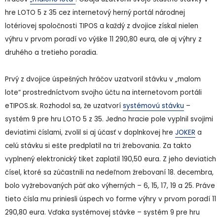
hre LOTO 5 z 35 cez internetový herný portál národnej
lotériovej spoločnosti TIPOS a každý z dvojice získal nielen
výhru v prvom poradí vo výške 11 290,80 eura, ale aj výhry z
druhého a tretieho poradia.
Prvý z dvojice úspešných hráčov uzatvoril stávku v „malom
lote“ prostredníctvom svojho účtu na internetovom portáli
eTIPOS.sk. Rozhodol sa, že uzatvorí
systémovú stávku
–
systém 9 pre hru LOTO 5 z 35. Jedno hracie pole vyplnil svojimi
deviatimi číslami, zvolil si aj účasť v doplnkovej hre
JOKER
a
celú stávku si ešte predplatil na tri žrebovania. Za takto
vyplnený elektronický tiket zaplatil 190,50 eura. Z jeho deviatich
čísel, ktoré sa zúčastnili na nedeľnom žrebovaní 18. decembra,
bolo vyžrebovaných päť ako výherných – 6, 15, 17, 19 a 25. Práve
tieto čísla mu priniesli úspech vo forme výhry v prvom poradí 11
290,80 eura. Vďaka systémovej stávke – systém 9 pre hru