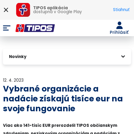
TIPOS aplikácia
Stiahnuť
dostupná v
Google Play
Prihlásiť
Novinky
12. 4. 2023
Vybrané organizácie a
nadácie získajú tisíce eur na
svoje fungovanie
Viac ako 141-tisíc EUR prerozdelil TIPOS občianskym
združeniam, neziskovým organizáciám a nadáciám z