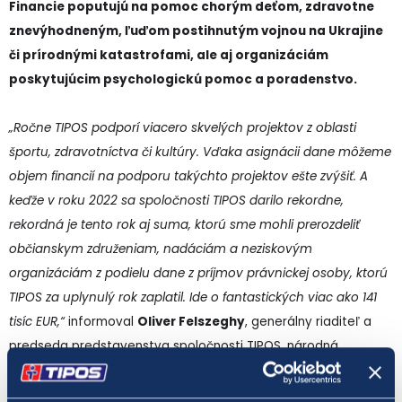
Financie poputujú na pomoc chorým deťom, zdravotne
znevýhodneným, ľuďom postihnutým vojnou na Ukrajine
či prírodnými katastrofami, ale aj organizáciám
poskytujúcim psychologickú pomoc a poradenstvo.
„Ročne TIPOS podporí viacero skvelých projektov z oblasti
športu, zdravotníctva či kultúry. Vďaka asignácii dane môžeme
objem financií na podporu takýchto projektov ešte zvýšiť. A
keďže v roku 2022 sa spoločnosti TIPOS darilo rekordne,
rekordná je tento rok aj suma, ktorú sme mohli prerozdeliť
občianskym združeniam, nadáciám a neziskovým
organizáciám z podielu dane z príjmov právnickej osoby, ktorú
TIPOS za uplynulý rok zaplatil. Ide o fantastických viac ako 141
tisíc EUR,“
informoval
Oliver Felszeghy
, generálny riaditeľ a
predseda predstavenstva spoločnosti TIPOS, národná
lotériová spoločnosť, a. s.
„Organizácie sme vyberali tak, aby
sme pokryli čo možno najširšie spektrum aktivít