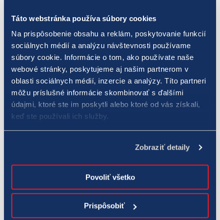
prostredníctvom známych a naozaj etablovaných organizácií,
Táto webstránka používa súbory cookies
ktoré majú za sebou hmatateľné výsledky,“
doplnil Felszeghy.
Na prispôsobenie obsahu a reklám, poskytovanie funkcií
sociálnych médií a analýzu návštevnosti používame
Najvyššiu sumu – po 25 tis. EUR – prerozdelila národná
súbory cookie. Informácie o tom, ako používate naše
lotériová spoločnosť trom subjektom: neziskovej organizácii
webové stránky, poskytujeme aj našim partnerom v
Plamienok
, občianskemu združeniu
Svetielko nádeje
a
oblasti sociálnych médií, inzercie a analýzy. Títo partneri
Nadácii Kvapka nádeje
. Viac ako polovica z celkovej sumy,
môžu príslušné informácie skombinovať s ďalšími
ktorú mohol TIPOS prerozdeliť, tak vyčlenil na pomoc
údajmi, ktoré ste im poskytli alebo ktoré od vás získali,
onkologicky či nevyliečiteľne chorým deťom. Zvyšných vyše 66
keď ste používali ich služby.
tis. EUR prerozdelila národná lotériová spoločnosť medzi
neziskové organizácie, občianske združenia či nadácie ako
Zobraziť detaily
Liga za duševné zdravie SR, Slovenský Červený kríž, IPčko,
Slovenská katolícka charita, Človek v ohrození
či
Povoliť všetko
Sloboda zvierat
. TIPOS podporil aj projekty zamerané na
pomoc sociálne slabým a znevýhodneným jednotlivcom a
Prispôsobiť
rodinám, ako aj organizácie s humanitárnym, sociálnym a