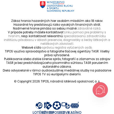
Zákaz hrania hazardných hier osobám mladším ako 18 rokov.
Hazardné hry predstavujú riziko vysokých finančných strát.
Nadmerné hranie prináša so sebou možné
zdravotné riziká.
V prípade potreby môžete kontaktovať
Linku pomoci pre problémy s
hraním,
resp. kontaktovať relevantnú
špecializovanú zdravotnícku
inštitúciu pôsobiacu v oblasti prevencie, diagnostiky a liečby látkových a
nelátkových závislostí.
Webové sídlo
správcu registra vylúčených osôb.
TIPOS využíva spravodajstvo a fotografie tlačovej agentúry TASR. Všetky
práva vyhradené.
Publikovanie alebo ďalšie šírenie správ, fotografií a záznamov zo zdrojov
TASR je bez predchádzajúceho písomného súhlasu TASR porušením
autorského zákona.
Diela odvysielané v rámci audiovizuálnej mediálnej služby na požiadanie
TIPOS TV sú európskymi dielami.
© Copyright 2026 TIPOS, národná lotériová spoločnosť, a. s.
LOTÉRIE
EŽREBY
TIPOSBET
LIVE
KASÍNO