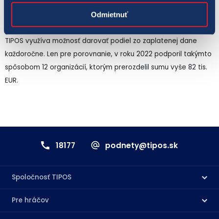
charitatívnym zameraním či organizácie poskytujúce pomoc
ľuďom so zdravotným znevýhodnením.
Odmietnuť
TIPOS využíva možnosť darovať podiel zo zaplatenej dane
každoročne. Len pre porovnanie, v roku 2022 podporil takýmto
spôsobom 12 organizácií, ktorým prerozdelil sumu vyše 82 tis.
EUR.
18177
podnety@tipos.sk
Spoločnosť TIPOS
Pre hráčov