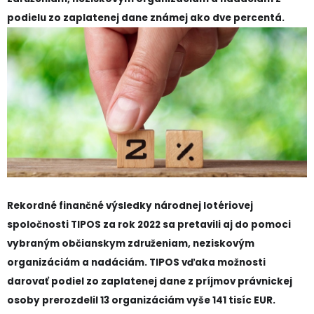
podielu zo zaplatenej dane známej ako dve percentá.
Rekordné finančné výsledky národnej lotériovej
spoločnosti TIPOS za rok 2022 sa pretavili aj do pomoci
vybraným občianskym združeniam, neziskovým
organizáciám a nadáciám. TIPOS vďaka možnosti
darovať podiel zo zaplatenej dane z príjmov právnickej
osoby prerozdelil 13 organizáciám vyše 141 tisíc EUR.