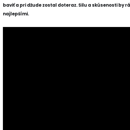
baviť a pri džude zostal doteraz. Silu a skúsenosti by 
najlepšími.