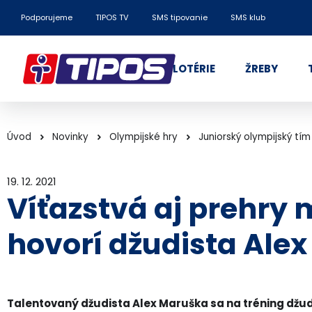
Podporujeme
TIPOS TV
SMS tipovanie
SMS klub
LOTÉRIE
ŽREBY
Úvod
Novinky
Olympijské hry
Juniorský olympijský tím
19. 12. 2021
Víťazstvá aj prehry 
hovorí džudista Alex
Talentovaný džudista Alex Maruška sa na tréning džud