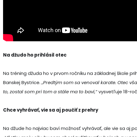
Na džudo ho prihlásil otec
Na tréning džuda ho v prvom ročníku na základnej škole prih
Banskej Bystrice.
„Predtým som sa venoval karate. Otec však
to, zostal som pri tom a stále ma to baví,“
vysvetľuje 18-ro
Chce vyhrávať, vie sa aj poučiť z prehry
Na džude ho najviac baví možnosť vyhrávať, ale vie sa aj p