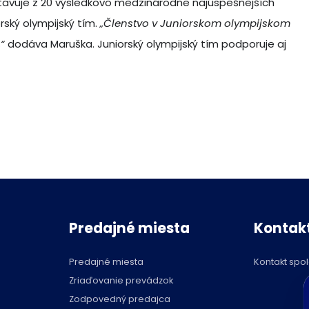
tavuje z 20 výsledkovo medzinárodne najúspešnejších
ský olympijský tím.
„Členstvo v Juniorskom olympijskom
“
dodáva Maruška. Juniorský olympijský tím podporuje aj
Predajné miesta
Kontak
Predajné miesta
Kontakt spo
C
Zriaďovanie prevádzok
p
Zodpovedný predajca