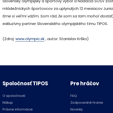
Slovenský olympijský a športový výbor a Nadácia SOŠV zos
mládežníckych športovcov za uplynulých 12 mesiacov Junior
tíme si veľmi vážim. Som rád, že som sa tam mohol dostať,
exkluzívny partner Slovenského olympijského tímu TIPOS.
(Zdroj:
www.olympic.sk
, autor: Stanislav Krško)
Spoločnosť TIPOS
Pre hráčov
O spoločnosti
FAQ
Nákup
Zodpovedné hranie
Právne informácie
Novinky