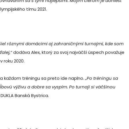
rovnávaním sa s tými najlepšími. Mojím cieľom je doniesť
lympijského tímu 2021.
ešiel rôznymi domácimi aj zahraničnými turnajmi, kde som
alej,“
dodáva Alex, ktorý za svoj najväčší úspech považuje
v roku 2020.
Na každom tréningu sa preto ide naplno.
„Po tréningu sa
bovú výživu a dobre sa vyspím. Po turnaji si väčšinou
 DUKLA Banská Bystrica.