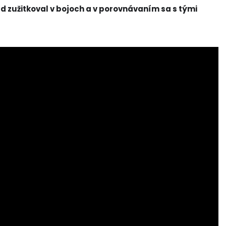
rád zužitkoval v bojoch a v porovnávaním sa s tými