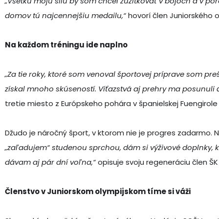
„Všetku moju silu by som chcel zužitkovať v bojoch a v po
domov tú najcennejšiu medailu,“
hovorí člen Juniorského o
Na každom tréningu ide naplno
„Za tie roky, ktoré som venoval športovej príprave som pr
získal mnoho skúseností. Víťazstvá aj prehry ma posunuli ď
tretie miesto z Európskeho pohára v španielskej Fuengirole 
Džudo je náročný šport, v ktorom nie je progres zadarmo. 
„zaľadujem“ studenou sprchou, dám si výživové doplnky, kĺ
dávam aj pár dní voľna,“
opisuje svoju regeneráciu člen ŠK
Členstvo v Juniorskom olympijskom tíme si váži