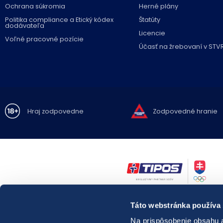
Ochrana súkromia
Herné plány
Politika compliance a Etický kódex
Štatúty
dodávateľa
Licencie
Voľné pracovné pozície
Účasť na žrebovaní v STV
Hraj zodpovedne
Zodpovedné hranie
Zákaz hrania hazardných hier osobám mladším ako 18 rokov.
Táto webstránka používa
Hazardné hry predstavujú riziko vysokých finančných strát.
Nadmerné hranie prináša so sebou možné
zdravotné riziká.
Na prispôsobenie obsahu a