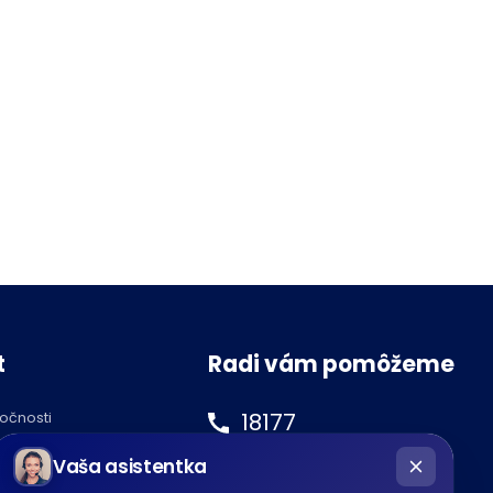
t
Radi vám pomôžeme
18177
ločnosti
hatbot
podnety@tipos.sk
Vaša asistentka
íše