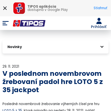
TIPOS aplikácia
Stiahnuť
dostupná v
Google Play
Prihlásiť
Novinky
29. 11. 2021
V poslednom novembrovom
žrebovaní padol hre LOTO 5 z
35 jackpot
Posledné novembrové žrebovanie výherných čísel pre hru
LOTO 5 z 35
, ktoré pripadlo na nedeľu 28. 11. 2021, zvlášť