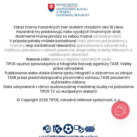
Zákaz hrania hazardných hier osobám mladším ako 18 rokov.
Hazardné hry predstavujú riziko vysokých finančných strát.
Nadmerné hranie prináša so sebou možné
zdravotné riziká.
V prípade potreby môžete kontaktovať
Linku pomoci pre problémy s
hraním,
resp. kontaktovať relevantnú
špecializovanú zdravotnícku
inštitúciu pôsobiacu v oblasti prevencie, diagnostiky a liečby látkových a
nelátkových závislostí.
Webové sídlo
správcu registra vylúčených osôb.
TIPOS využíva spravodajstvo a fotografie tlačovej agentúry TASR. Všetky
práva vyhradené.
Publikovanie alebo ďalšie šírenie správ, fotografií a záznamov zo zdrojov
TASR je bez predchádzajúceho písomného súhlasu TASR porušením
autorského zákona.
Diela odvysielané v rámci audiovizuálnej mediálnej služby na požiadanie
TIPOS TV sú európskymi dielami.
© Copyright 2026 TIPOS, národná lotériová spoločnosť, a. s.