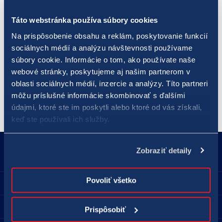
Hra
LOTO 5 z 35
patrí medzi číselné lotérie s malým základným
vkladom na jednu stávku. Hodnota jedného tipu je len 0,50
Táto webstránka používa súbory cookies
eura. Zároveň ide o číselnú lotériu s najvyššou šancou na
Na prispôsobenie obsahu a reklám, poskytovanie funkcií
získanie hlavnej výhry. Pravdepodobnosť výhry v prvom poradí
sociálnych médií a analýzu návštevnosti používame
v hre LOTO 5 z 35 je približne 1 : 324 000. Päť výherných čísel
súbory cookie. Informácie o tom, ako používate naše
pre „malé loto“ sa žrebuje dvakrát za týždeň - v stredu a v
webové stránky, poskytujeme aj našim partnerom v
oblasti sociálnych médií, inzercie a analýzy. Títo partneri
nedeľu.
môžu príslušné informácie skombinovať s ďalšími
údajmi, ktoré ste im poskytli alebo ktoré od vás získali,
keď ste používali ich služby.
18177
podnety@tipos.sk
Zobraziť detaily
Povoliť všetko
Spoločnosť TIPOS
Pre hráčov
Prispôsobiť