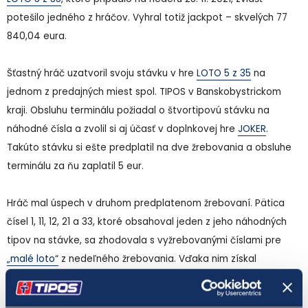
potešilo jedného z hráčov. Vyhral totiž jackpot – skvelých 77
840,04 eura.
Šťastný hráč uzatvoril svoju stávku v hre
LOTO 5 z 35
na
jednom z predajných miest spol. TIPOS v Banskobystrickom
kraji. Obsluhu terminálu požiadal o štvortipovú stávku na
náhodné čísla a zvolil si aj účasť v doplnkovej hre
JOKER
.
Takúto stávku si ešte predplatil na dve žrebovania a obsluhe
terminálu za ňu zaplatil 5 eur.
Hráč mal úspech v druhom predplatenom žrebovaní. Pätica
čísel 1, 11, 12, 21 a 33, ktoré obsahoval jeden z jeho náhodných
tipov na stávke, sa zhodovala s vyžrebovanými číslami pre
„malé loto“
z nedeľného žrebovania. Vďaka nim získal
jackpotovú výhru 77 840,04 eura.