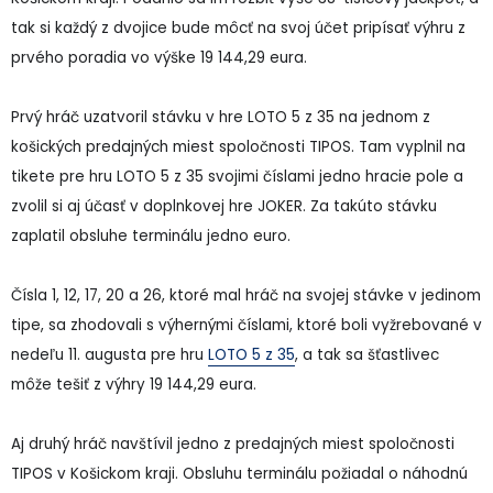
tak si každý z dvojice bude môcť na svoj účet pripísať výhru z
prvého poradia vo výške 19 144,29 eura.
Prvý hráč uzatvoril stávku v hre LOTO 5 z 35 na jednom z
košických predajných miest spoločnosti TIPOS. Tam vyplnil na
tikete pre hru LOTO 5 z 35 svojimi číslami jedno hracie pole a
zvolil si aj účasť v doplnkovej hre JOKER. Za takúto stávku
zaplatil obsluhe terminálu jedno euro.
Čísla 1, 12, 17, 20 a 26, ktoré mal hráč na svojej stávke v jedinom
tipe, sa zhodovali s výhernými číslami, ktoré boli vyžrebované v
nedeľu 11. augusta pre hru
LOTO 5 z 35
, a tak sa šťastlivec
môže tešiť z výhry 19 144,29 eura.
Aj druhý hráč navštívil jedno z predajných miest spoločnosti
TIPOS v Košickom kraji. Obsluhu terminálu požiadal o náhodnú