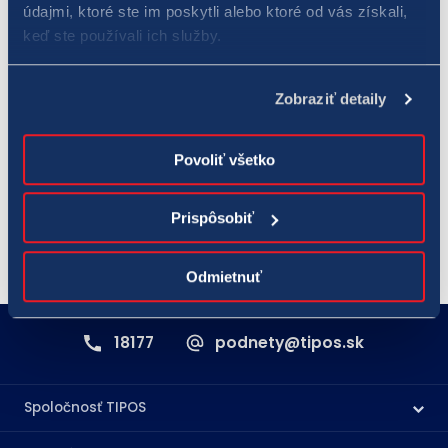
údajmi, ktoré ste im poskytli alebo ktoré od vás získali,
v hre LOTO 5 z 35 je približne 1 : 324 000. Päť výherných čísel
keď ste používali ich služby.
pre „malé loto“ sa žrebuje dvakrát za týždeň – v stredu a v
nedeľu.
Zobraziť detaily
Číselné lotérie sú určené pre osoby od 18 rokov. Hrajte
zodpovedne, hrajte pre radosť!
Povoliť všetko
(Poznámka: Spoločnosť TIPOS používa v texte tzv. generické maskulínum - hráč, 
Prispôsobiť
resp. výherca pod ktorým sa môže rozumieť osoba mužského, rovnako aj 
Odmietnuť
18177
podnety@tipos.sk
Spoločnosť TIPOS