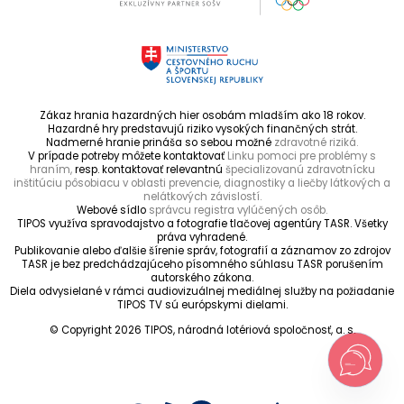
Zákaz hrania hazardných hier osobám mladším ako 18 rokov.
Hazardné hry predstavujú riziko vysokých finančných strát.
Nadmerné hranie prináša so sebou možné
zdravotné riziká.
V prípade potreby môžete kontaktovať
Linku pomoci pre problémy s
hraním,
resp. kontaktovať relevantnú
špecializovanú zdravotnícku
inštitúciu pôsobiacu v oblasti prevencie, diagnostiky a liečby látkových a
nelátkových závislostí.
Webové sídlo
správcu registra vylúčených osôb.
TIPOS využíva spravodajstvo a fotografie tlačovej agentúry TASR. Všetky
práva vyhradené.
Publikovanie alebo ďalšie šírenie správ, fotografií a záznamov zo zdrojov
TASR je bez predchádzajúceho písomného súhlasu TASR porušením
autorského zákona.
Diela odvysielané v rámci audiovizuálnej mediálnej služby na požiadanie
TIPOS TV sú európskymi dielami.
© Copyright 2026 TIPOS, národná lotériová spoločnosť, a. s.