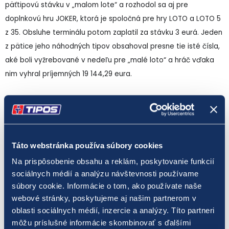
päťtipovú stávku v „malom lote“ a rozhodol sa aj pre
doplnkovú hru JOKER, ktorá je spoločná pre hry LOTO a LOTO 5
z 35. Obsluhe terminálu potom zaplatil za stávku 3 eurá. Jeden
z pätice jeho náhodných tipov obsahoval presne tie isté čísla,
aké boli vyžrebované v nedeľu pre „malé loto“ a hráč vďaka
nim vyhral príjemných 19 144,29 eura.
Národná lotériová spoločnosť TIPOS eviduje v tomto roku 42
výhercov v prvom poradí hry LOTO 5 z 35, ktorí boli úspešní v
28 z doterajších 64 uskutočnených žrebovaní. Zo spomínaných
28 žrebovaní bolo 11 takých, kde v prvom poradí získali výhru
Táto webstránka používa súbory cookies
dvaja alebo traja hráči „malého lota“.
Na prispôsobenie obsahu a reklám, poskytovanie funkcií
sociálnych médií a analýzu návštevnosti používame
Hra
LOTO 5 z 35
patrí medzi číselné lotérie s malým základným
súbory cookie. Informácie o tom, ako používate naše
vkladom na jednu stávku. Hodnota jedného tipu je len 0,50
webové stránky, poskytujeme aj našim partnerom v
oblasti sociálnych médií, inzercie a analýzy. Títo partneri
eura. Zároveň ide o číselnú lotériu s najvyššou šancou na
môžu príslušné informácie skombinovať s ďalšími
získanie hlavnej výhry. Pravdepodobnosť výhry v prvom poradí