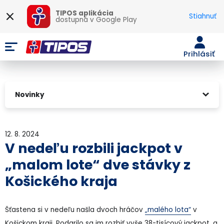
TIPOS aplikácia
Stiahnuť
dostupná v
Google Play
Prihlásiť
Novinky
12. 8. 2024
V nedeľu rozbili jackpot v
„malom lote“ dve stávky z
Košického kraja
Šťastena si v nedeľu našla dvoch hráčov
„malého lota“
v
Košickom kraji. Podarilo sa im rozbiť vyše 38-tisícový jackpot, a