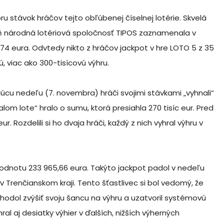
stávok hráčov tejto obľúbenej číselnej lotérie. Skvelá
deň národná lotériová spoločnosť TIPOS zaznamenala v
74 eura. Odvtedy nikto z hráčov jackpot v hre LOTO 5 z 35
ú, viac ako 300-tisícovú výhru.
úcu nedeľu (7. novembra) hráči svojimi stávkami „vyhnali“
lom lote“ hralo o sumu, ktorá presiahla 270 tisíc eur. Pred
r. Rozdelili si ho dvaja hráči, každý z nich vyhral výhru v
 hodnotu 233 965,66 eura. Takýto jackpot padol v nedeľu
 Trenčianskom kraji. Tento šťastlivec si bol vedomý, že
hodol zvýšiť svoju šancu na výhru a uzatvoril systémovú
al aj desiatky výhier v ďalších, nižších výherných