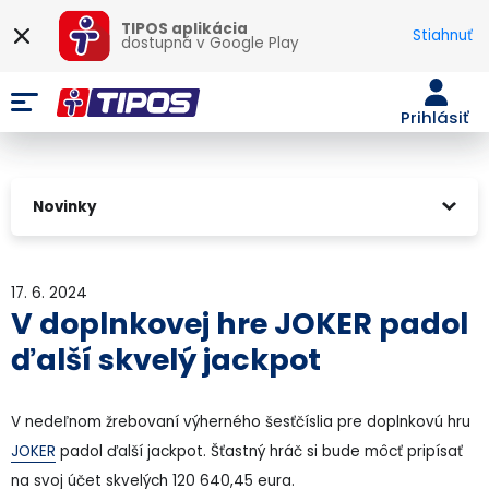
TIPOS aplikácia
Stiahnuť
dostupná v
Google Play
Prihlásiť
Novinky
17. 6. 2024
V doplnkovej hre JOKER padol
ďalší skvelý jackpot
V nedeľnom žrebovaní výherného šesťčíslia pre doplnkovú hru
JOKER
padol ďalší jackpot. Šťastný hráč si bude môcť pripísať
na svoj účet skvelých 120 640,45 eura.