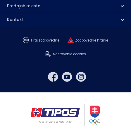
Predajné miesta
Kontakt
Hraj zodpovedne
Zodpovedné hranie
Nastavenie cookies