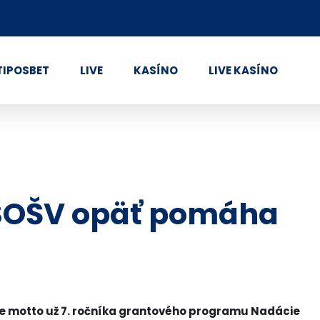
TIPOSBET
LIVE
KASÍNO
LIVE KASÍNO
 SOŠV opäť pomáha
ie motto už 7. ročníka grantového programu Nadácie