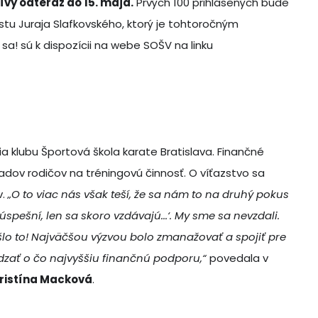
ívy odteraz do 15. mája.
Prvých 100 prihlásených bude
u Juraja Slafkovského, ktorý je tohtoročným
a! sú k dispozícii na webe SOŠV na linku
ia klubu Športová škola karate Bratislava. Finančné
ladov rodičov na tréningovú činnosť. O víťazstvo sa
v.
„O to viac nás však teší, že sa nám to na druhý pokus
spešní, len sa skoro vzdávajú...‘. My sme sa nevzdali.
yšlo to! Najväčšou výzvou bolo zmanažovať a spojiť pre
dzať o čo najvyššiu finančnú podporu,“
povedala v
ristína Macková
.