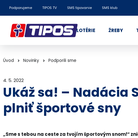
Podporujeme
TIPOS TV
SMS tipovanie
SMS klub
LOTÉRIE
ŽREBY
Úvod
Novinky
Podporili sme
4. 5. 2022
Ukáž sa! – Nadácia
plniť športové sny
„Sme s tebou na ceste za tvojím športovým snom!“ zn