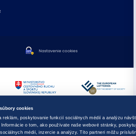
R
Nastavenie cookies
TIPOS využíva spravodajstvo a fot
 súbory cookies
Publikovanie alebo ďalšie šírenie 
predchádzajúceho písomného súh
 reklám, poskytovanie funkcií sociálnych médií a analýzu návšt
s hraním,
resp. kontaktovať
Diela odvysielané v rámci audiovi
Informácie o tom, ako používate naše webové stránky, poskytu
ti prevencie, diagnostiky a liečby
dielami.
sociálnych médií, inzercie a analýzy. Títo partneri môžu prísluš
© Copyright 2026 TIPOS, národná lo