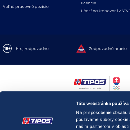
Licencie
Voľné pracovné pozície
Účasť na žrebovaní v STV
Hraj zodpovedne
Zodpovedné hranie
Zákaz hrania hazardných hier osobám mladším ako 18 rokov.
Táto webstránka používa
Hazardné hry predstavujú riziko vysokých finančných strát.
Nadmerné hranie prináša so sebou možné
zdravotné riziká.
Na prispôsobenie obsahu a
V prípade potreby môžete kontaktovať
Linku pomoci pre problémy 
používame súbory cookie. 
relevantnú
špecializovanú zdravotnícku inštitúciu pôsobiacu v oblas
látkových a nelátkových závislostí.
našim partnerom v oblasti 