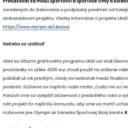
Prihlasovať sa môžu športovci a športové tímy a kolekt
zaradených do žrebovania o podpísaný predmet od hokejist
ambasádorom projektu. Všetky informácie o projekte Ukáž s
https://www.olympic.sk/ukazsa
.
Netreba sa vzdávať
Vlani sa víťazmi grantového programu Ukáž sa! stali členov
prostriedky vo výške 4000 eur chceli použiť na zníženie nák
pokúšali už rok predtým, vtedy sa nedostali medzi finalisto
podarilo. Súčasne sa naplnilo naše motto: ,Ľudia nie sú neú
Pokúsili sme sa vylepšiť skúsenosti z predošlého roka a v
náš projekt čo najširšiu komunitu, aby sme sa mohli uchá
rozhovore pre Olympic.sk trénerka Športovej školy karate
K