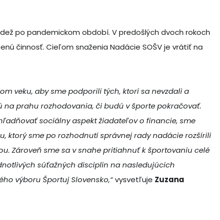
ádež po pandemickom období. V predošlých dvoch rokoch
nú činnosť. Cieľom snaženia Nadácie SOŠV je vrátiť na
m veku, aby sme podporili tých, ktorí sa nevzdali a
sú na prahu rozhodovania, či budú v športe pokračovať.
ľadňovať sociálny aspekt žiadateľov o financie, sme
, ktorý sme po rozhodnutí správnej rady nadácie rozšírili
u. Zároveň sme sa v snahe pritiahnuť k športovaniu celé
ednotlivých súťažných disciplín na nasledujúcich
ého výboru Športuj Slovensko,“
vysvetľuje
Zuzana