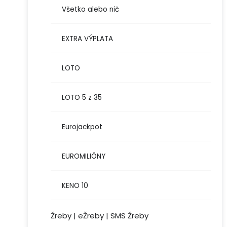
Všetko alebo nič
EXTRA VÝPLATA
LOTO
LOTO 5 z 35
Eurojackpot
EUROMILIÓNY
KENO 10
Žreby | eŽreby | SMS Žreby