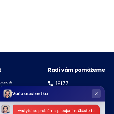
t
Radi vám pomôžeme
18177
ločnosti
hatbot
podnety@tipos.sk
Vaša asistentka
íše
Vyskytol sa problém s pripojením. Skúste to