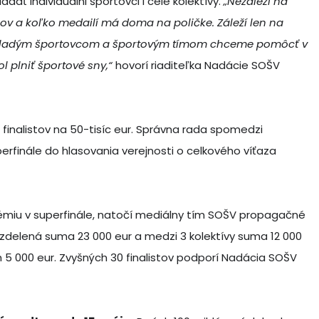
adať individuálni športovci i celé kolektívy.
„Nezáleží na
ov a koľko medailí má doma na poličke. Záleží len na
a. Mladým športovcom a športovým tímom chceme pomôcť v
l plniť športové sny,“
hovorí riaditeľka Nadácie SOŠV
finalistov na 50-tisíc eur. Správna rada spomedzi
uperfinále do hlasovania verejnosti o celkového víťaza
rémiu v superfinále, natočí mediálny tím SOŠV propagačné
ozdelená suma 23 000 eur a medzi 3 kolektívy suma 12 000
h 5 000 eur. Zvyšných 30 finalistov podporí Nadácia SOŠV