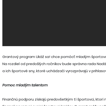
Grantový program Ukáž sa! chce pomôcť mladým športovco
Na rozdiel od predošlých ročníkov bude správna rada Nadá
a ich športové sny, ktoré uchádzači vyrozprávajú v prihlas
Pomoc mladým talentom
Finančnú podporu získajú predovšetkým tí športovci, ktor