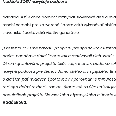
Nadácia SOŠV navyšuje podporu
Nadácia SOŠV chce pomôcť rozhýbať slovenské deti a ml
mnohí nemohli pre zatvorené športoviská vykonávať obľúbe
slovenské športoviská všetky generácie.
„Pre tento rok sme navýšili podporu pre športovcov v mlado
počas pandémie ďalej športovali a motivovali tých, ktorí 
Okrem grantového projektu Ukáž sa!, v ktorom budeme zoh
navýšili podporu pre členov Juniorského olympijského tímu
o ďalších päť mladých športovcov v porovnaní s minulosťo
rodiny s deťmi rozhodli zaplatiť štartovné za účastníkov j
podujatiach projektu Slovenského olympijského a športov
Vodáčková
.