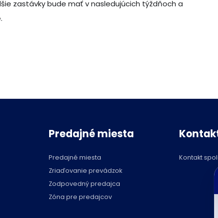
alšie zastávky bude mať v nasledujúcich týždňoch a
.
Predajné miesta
Kontak
Predajné miesta
Kontakt spo
C
Zriaďovanie prevádzok
p
Zodpovedný predajca
Zóna pre predajcov