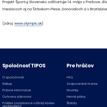
Projekt Športuj Slovensko odštartuje 14. mája v Prešove, ď
mesiacoch aj na Štrbskom Plese, Donovaloch a v Bratislave
(zdroj:
www.olympic.sk
)
Spoločnosť TIPOS
Pre hráčov
O spoločnosti
FAQ
Nákup
Zodpovedné hranie
Právne informácie
Novinky
Ochrana súkromia
Herné plány
Politika compliance a Etický kódex
Štatúty
dodávateľa