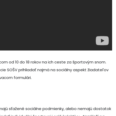
m od 10 do 18 rokov na ich ceste za športovým snom.
cie SOŠV prihliadať najmä na sociálny aspekt žiadateľov
ovacom formulári.
í majú sťažené sociálne podmienky, alebo nemajú dostatok