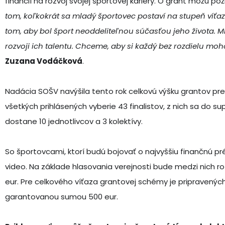
financií na rozvoj svojej športovej kariéry. O grant môžu poži
tom, koľkokrát sa mladý športovec postaví na stupeň víťaz
tom, aby bol šport neoddeliteľnou súčasťou jeho život
rozvoji ich talentu. Chceme, aby si každý bez rozdielu moho
Zuzana Vodáčková
.
Nadácia SOŠV navýšila tento rok celkovú výšku grantov pre 
všetkých prihlásených vyberie 43 finalistov, z nich sa do s
dostane 10 jednotlivcov a 3 kolektívy.
So športovcami, ktorí budú bojovať o najvyššiu finančnú p
video. Na základe hlasovania verejnosti bude medzi nich r
eur. Pre celkového víťaza grantovej schémy je pripravenýc
garantovanou sumou 500 eur.