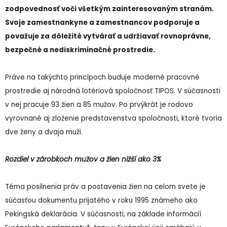
zodpovednosť voči všetkým zainteresovaným stranám.
Svoje zamestnankyne a zamestnancov podporuje a
považuje za dôležité vytvárať a udržiavať rovnoprávne,
bezpečné a nediskriminačné prostredie.
Práve na takýchto princípoch buduje moderné pracovné
prostredie aj národná lotériová spoločnosť TIPOS. V súčasnosti
v nej pracuje 93 žien a 85 mužov. Po prvýkrát je rodovo
vyrovnané aj zloženie predstavenstva spoločnosti, ktoré tvoria
dve ženy a dvaja muži.
Rozdiel v zárobkoch mužov a žien nižší ako 3%
Téma posilnenia práv a postavenia žien na celom svete je
súčasťou dokumentu prijatého v roku 1995 známeho ako
Pekingská deklarácia. V súčasnosti, na základe informácií