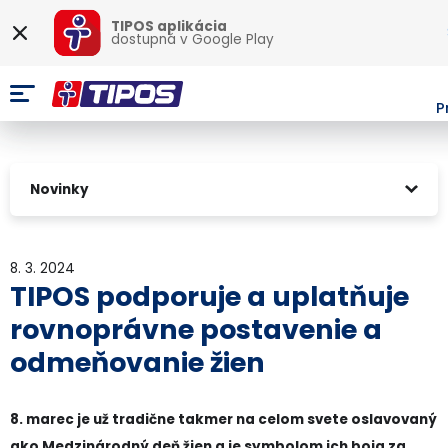
TIPOS aplikácia
dostupná v
Google Play
P
Novinky
8. 3. 2024
TIPOS podporuje a uplatňuje
rovnoprávne postavenie a
odmeňovanie žien
8. marec je už tradične takmer na celom svete oslavovaný
ako Medzinárodný deň žien a je symbolom ich boja za