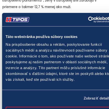
Európskeho parlamentu*, ženy v Európskej únii zarábajú v
priemere o takmer 12,7 % menej ako muži.
Národná lotériová spoločnosť zrealizovala v roku 2022 analýzu
údajov o rozdieloch v odmeňovaní žien a mužov v rámci
TIPOSu. Najdôležitejšou zistenou skutočnosťou bol fakt, že muži
Táto webstránka používa súbory cookies
a ženy sú za rovnakú prácu odmeňovaní takmer rovnako. Z
Na prispôsobenie obsahu a reklám, poskytovanie funkcií
tejto analýzy vyplýva, že rodový mzdový rozdiel tzv. gender
sociálnych médií a analýzu návštevnosti používame súbory
pay gap bol nižší ako 3 %, pričom sa spoločnosť TIPOS aj
cookie. Informácie o tom, ako používate naše webové stránk
naďalej usiluje o znižovanie rozdielov v odmeňovaní.
poskytujeme aj našim partnerom v oblasti sociálnych médií,
inzercie a analýzy. Títo partneri môžu príslušné informácie
*Zdroj:
skombinovať s ďalšími údajmi, ktoré ste im poskytli alebo kt
https://www.europarl.europa.eu/topics/sk/article/20200227STO
vás získali, keď ste používali ich služby.
velke-su-v-eu-platove-rozdiely-medzi-muzmi-a-zenami-
infografika
Zobraziť detai