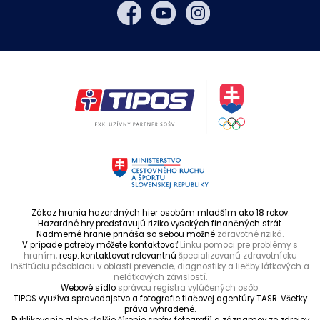
Zákaz hrania hazardných hier osobám mladším ako 18 rokov.
Hazardné hry predstavujú riziko vysokých finančných strát.
Nadmerné hranie prináša so sebou možné
zdravotné riziká.
V prípade potreby môžete kontaktovať
Linku pomoci pre problémy s
hraním,
resp. kontaktovať relevantnú
špecializovanú zdravotnícku
inštitúciu pôsobiacu v oblasti prevencie, diagnostiky a liečby látkových a
nelátkových závislostí.
Webové sídlo
správcu registra vylúčených osôb.
TIPOS využíva spravodajstvo a fotografie tlačovej agentúry TASR. Všetky
práva vyhradené.
Publikovanie alebo ďalšie šírenie správ, fotografií a záznamov zo zdrojov