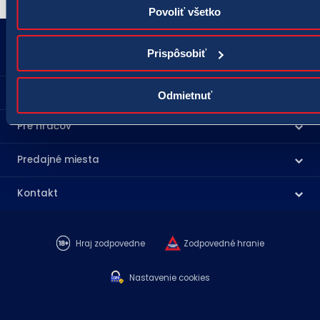
Povoliť všetko
18177
podnety@tipos.sk
Prispôsobiť
Spoločnosť TIPOS
Odmietnuť
Pre hráčov
Predajné miesta
Kontakt
Hraj zodpovedne
Zodpovedné hranie
Nastavenie cookies