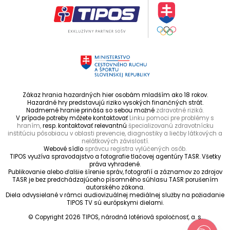
Zákaz hrania hazardných hier osobám mladším ako 18 rokov.
Hazardné hry predstavujú riziko vysokých finančných strát.
Nadmerné hranie prináša so sebou možné
zdravotné riziká.
V prípade potreby môžete kontaktovať
Linku pomoci pre problémy s
hraním,
resp. kontaktovať relevantnú
špecializovanú zdravotnícku
inštitúciu pôsobiacu v oblasti prevencie, diagnostiky a liečby látkových a
nelátkových závislostí.
Webové sídlo
správcu registra vylúčených osôb.
TIPOS využíva spravodajstvo a fotografie tlačovej agentúry TASR. Všetky
práva vyhradené.
Publikovanie alebo ďalšie šírenie správ, fotografií a záznamov zo zdrojov
TASR je bez predchádzajúceho písomného súhlasu TASR porušením
autorského zákona.
Diela odvysielané v rámci audiovizuálnej mediálnej služby na požiadanie
TIPOS TV sú európskymi dielami.
© Copyright 2026 TIPOS, národná lotériová spoločnosť, a. s.