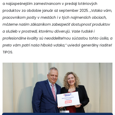
a najúspešnejším zamestnancom v predaji lotériových
produktov za obdobie január až september 2025.
„Vďaka vám,
pracovníkom pošty v mestách i v tých najmenších obciach,
môžeme našim zákazníkom zabezpečiť dostupnosť produktov
a služieb v prostredí, ktorému dôverujú. Vaše ľudské i
profesionálne kvality sú neoddeliteľnou súčasťou tohto úsilia, a
preto vám patrí naša hlboká vďaka,“
uviedol generálny riaditeľ
TIPOS.