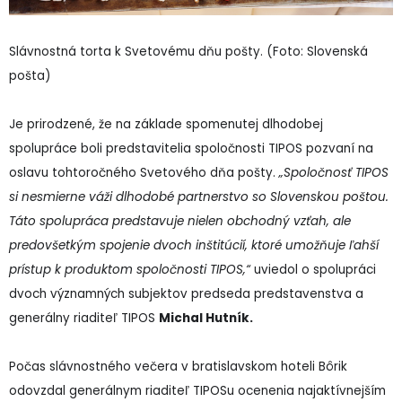
Slávnostná torta k Svetovému dňu pošty. (Foto: Slovenská
pošta)
Je prirodzené, že na základe spomenutej dlhodobej
spolupráce boli predstavitelia spoločnosti TIPOS pozvaní na
oslavu tohtoročného Svetového dňa pošty.
„Spoločnosť TIPOS
si nesmierne váži dlhodobé partnerstvo so Slovenskou poštou.
Táto spolupráca predstavuje nielen obchodný vzťah, ale
predovšetkým spojenie dvoch inštitúcií, ktoré umožňuje ľahší
prístup k produktom spoločnosti TIPOS,“
uviedol o spolupráci
dvoch významných subjektov predseda predstavenstva a
generálny riaditeľ TIPOS
Michal Hutník.
Počas slávnostného večera v bratislavskom hoteli Bôrik
odovzdal generálnym riaditeľ TIPOSu ocenenia najaktívnejším