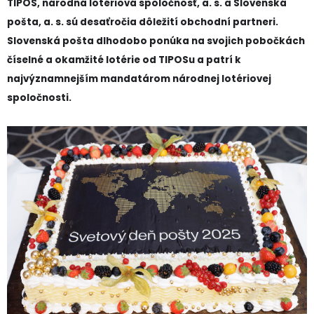
TIPOS, národná lotériová spoločnosť, a. s. a Slovenská
pošta, a. s. sú desaťročia dôležití obchodní partneri.
Slovenská pošta dlhodobo ponúka na svojich pobočkách
číselné a okamžité lotérie od TIPOSu a patrí k
najvýznamnejším mandatárom národnej lotériovej
spoločnosti.