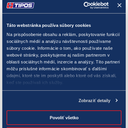
Táto webstránka používa súbory cookies
Na prispôsobenie obsahu a reklám, poskytovanie funkcií
Generálny riaditeľ TIPOSu Michal Hutník ocenil Cenou TIPOSu
sociálnych médií a analýzu návštevnosti používame
vedúcu Pošty Pruské Ivetu Živčicovú za najlepšiu predajkyňu
súbory cookie. Informácie o tom, ako používate naše
číselných lotérií. (Foto: Slovenská pošta)
webové stránky, poskytujeme aj našim partnerom v
oblasti sociálnych médií, inzercie a analýzy. Títo partneri
Najlepšou predajkyňou číselných lotérií od spoločnosti TIPOS
môžu príslušné informácie skombinovať s ďalšími
bola vyhodnotená vedúca Pošty Pruské Iveta Živčicová a
údajmi, ktoré ste im poskytli alebo ktoré od vás získali,
najlepšou predajkyňou okamžitých lotérií – žrebov bola v
keď ste používali ich služby.
minulom roku vedúca Pošty Kecerovce Emília Vajdová. Obom
zamestnankyniam Slovenskej pošty odovzdal generálny
Zobraziť detaily
riaditeľ národnej lotériovej spoločnosti Ceny TIPOSu.
Povoliť všetko