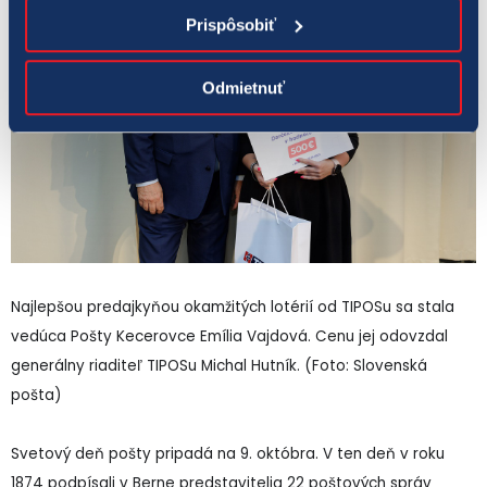
Prispôsobiť
Odmietnuť
Najlepšou predajkyňou okamžitých lotérií od TIPOSu sa stala
vedúca Pošty Kecerovce Emília Vajdová. Cenu jej odovzdal
generálny riaditeľ TIPOSu Michal Hutník. (Foto: Slovenská
pošta)
Svetový deň pošty pripadá na 9. októbra. V ten deň v roku
1874 podpísali v Berne predstavitelia 22 poštových správ