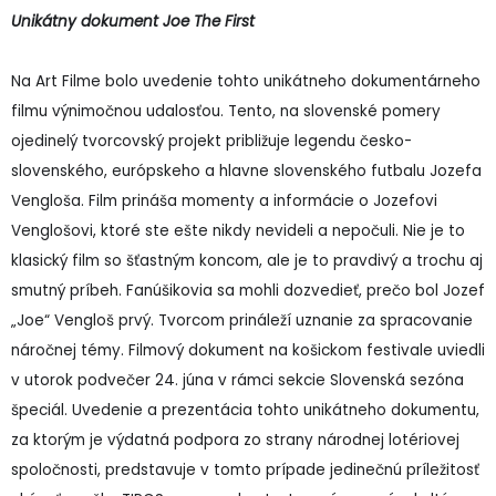
Unikátny dokument Joe The First
Na Art Filme bolo uvedenie tohto unikátneho dokumentárneho
filmu výnimočnou udalosťou. Tento, na slovenské pomery
ojedinelý tvorcovský projekt približuje legendu česko-
slovenského, európskeho a hlavne slovenského futbalu Jozefa
Vengloša. Film prináša momenty a informácie o Jozefovi
Venglošovi, ktoré ste ešte nikdy nevideli a nepočuli. Nie je to
klasický film so šťastným koncom, ale je to pravdivý a trochu aj
smutný príbeh. Fanúšikovia sa mohli dozvedieť, prečo bol Jozef
„Joe“ Vengloš prvý. Tvorcom prináleží uznanie za spracovanie
náročnej témy. Filmový dokument na košickom festivale uviedli
v utorok podvečer 24. júna v rámci sekcie Slovenská sezóna
špeciál. Uvedenie a prezentácia tohto unikátneho dokumentu,
za ktorým je výdatná podpora zo strany národnej lotériovej
spoločnosti, predstavuje v tomto prípade jedinečnú príležitosť