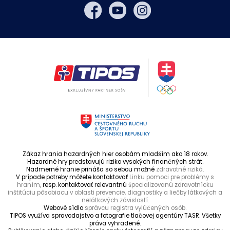
Zákaz hrania hazardných hier osobám mladším ako 18 rokov.
Hazardné hry predstavujú riziko vysokých finančných strát.
Nadmerné hranie prináša so sebou možné
zdravotné riziká.
V prípade potreby môžete kontaktovať
Linku pomoci pre problémy s
hraním,
resp. kontaktovať relevantnú
špecializovanú zdravotnícku
inštitúciu pôsobiacu v oblasti prevencie, diagnostiky a liečby látkových a
nelátkových závislostí.
Webové sídlo
správcu registra vylúčených osôb.
TIPOS využíva spravodajstvo a fotografie tlačovej agentúry TASR. Všetky
práva vyhradené.