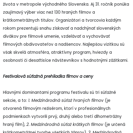
života v metropole východného Slovenska. Aj 31. ročník ponúka
zaujímavý výber viac než 130 hraných filmov a
krátkometrážnych titulov. Organizátori a tvorcovia každým
rokom prezentujú snahu získavať a nadchýnať slovenských
divákov pre filmové umenie, vzdelávať a vychovávať
filmových obdivovateľov a nadšencov. Najlepšou vizitkou sú
však skvelá atmosféra, atraktívny program, hviezdy a
osobnosti či desaťtisíce návštevníkov s hodnotnými zážitkami.
Festivalová súťažná prehliadka filmov a ceny
Hlavnými dominantami programu festivalu sú tri súťažné
sekcie, a to:
1. Medzinárodná súťaž hraných filmov
(je
otvorená filmovým režisérom, ktorí v profesionálnych
podmienkach vytvorili prvý, druhý alebo tretí dlhometrážny
hraný film),
2. Medzinárodná súťaž krátkych filmov
(je určená
krátkometrážnej tvorbe všetkých žánrov),
3. Medzinárodná