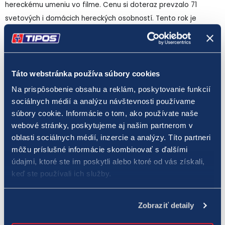
hereckému umeniu vo filme. Cenu si doteraz prevzalo 71
svetových i domácich hereckých osobností. Tento rok je
laureátom slovenský herec Milan Ondrík.
Novinkou festivalu je
Cena Milana Lasicu
, ktorá má byť trvalým
uctením si pamiatky prvého a jediného prezidenta IFF Art Film
Táto webstránka používa súbory cookies
v jeho histórii. Cena je určená pre významné osobnosti
Na prispôsobenie obsahu a reklám, poskytovanie funkcií
slovenskej a českej kinematografie. Udeľuje sa vôbec prvý raz
sociálnych médií a analýzu návštevnosti používame
od roku 2025 in memoriam, obvykle pri príležitosti nedožitého
súbory cookie. Informácie o tom, ako používate naše
webové stránky, poskytujeme aj našim partnerom v
jubilea ocenenej osobnosti. Na 31. ročníku touto cenou
oblasti sociálnych médií, inzercie a analýzy. Títo partneri
odmenia nezabudnuteľného slovenského herca Ivana Mistríka.
môžu príslušné informácie skombinovať s ďalšími
údajmi, ktoré ste im poskytli alebo ktoré od vás získali,
Cena
Zlatá kamera
je určená domácim a zahraničným
keď ste používali ich služby.
filmovým profesionálom za ich prínos pre oblasť
kinematografie. Od roku 2001 bolo ocenených 47 osobností
Zobraziť detaily
kinematografických profesií. Teraz si cenu prevezme a zaradí
sa tak k významným osobnostiam slovenskej kinematografie