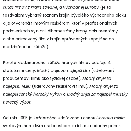
súťaž filmov z krajín strednej a východnej Európy
(je to
festivalom vybraný zoznam krajín bývalého východného bloku
a je otvorená filmovým režisérom, ktorí v profesionálnych
podmienkach vytvorili dlhometrážny hraný, dokumentárny
alebo animovaný film z krajín oprávnených zapojiť sa do
medzinárodnej súťaže).
Porota Medzinárodnej súťaže hraných filmov udeľuje 4
štatutárne ceny:
Modrý anjel za najlepší film
(udeľovaný
producentovi filmu ako fyzickej osobe),
Modrý anjel za
najlepšiu réžiu
(udeľovaný režisérovi filmu),
Modrý anjel za
najlepší ženský herecký výkon
a
Modrý anjel za najlepší mužský
herecký výkon
.
Od roku 1995 je každoročne udeľovanou cenou
Hercova misia
svetovým hereckým osobnostiam za ich mimoriadny prínos