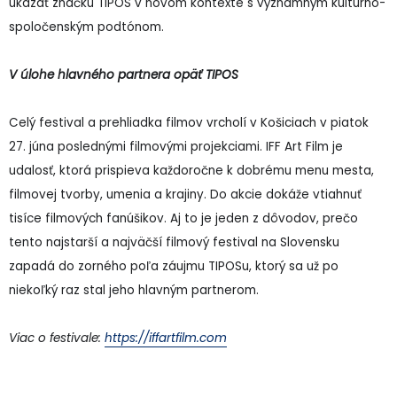
ukázať značku TIPOS v novom kontexte s významným kultúrno-
spoločenským podtónom.
V úlohe hlavného partnera opäť TIPOS
Celý festival a prehliadka filmov vrcholí v Košiciach v piatok
27. júna poslednými filmovými projekciami. IFF Art Film je
udalosť, ktorá prispieva každoročne k dobrému menu mesta,
filmovej tvorby, umenia a krajiny. Do akcie dokáže vtiahnuť
tisíce filmových fanúšikov. Aj to je jeden z dôvodov, prečo
tento najstarší a najväčší filmový festival na Slovensku
zapadá do zorného poľa záujmu TIPOSu, ktorý sa už po
niekoľký raz stal jeho hlavným partnerom.
Viac o festivale:
https://iffartfilm.com