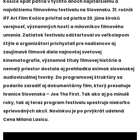
Košice opäť patria v týchto dňoch najstaršiemu a
najväčšiemu filmovému festivalu na Slovensku. 31. ročník
IFF Art Film Košice privítal od piatka 20. júna širokú
verejnosť, významných hostí a milovníkov filmového
umenia. Začiatok festivalu odštartoval vo veľkolepom
štýle a organizátori prichystali pre nadšencov aj
zaujímavé filmové diela najnovšej svetovej
kinematografie, významné tituly filmovej histórie a
nemalý priestor dostala aj prehliadka snímok slovenskej
audiovizuálnej tvorby. Do programovej štruktúry sa
podarilo zaradiť aj dokumentárny film, ktorý presahuje
hranice Slovenska – Joe The First. Tak ako aj po minulé
roky, tak aj teraz program festivalu spestruje niekoľko
sprievodných akcií. Novinkou je po prvýkrát udelená
Cena Milana Lasicu.