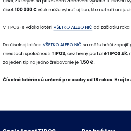
čísel, z ktorých sa pri každom žrebovaní vyberie 11. Hlavnú 
čísel.
100 000 €
však môžu vyhrať aj ten, kto netrafí ani jedn
V TIPOS-e vďaka lotérii
VŠETKO ALEBO NIČ
od začiatku roka 
Do číselnej lotérie
VŠETKO ALEBO NIČ
sa môžu hráči zapojiť
miestach spoločnosti
TIPOS
, cez herný portál
eTIPOS.sk
,
za jeden tip na jedno žrebovanie je
1,50 €
.
Číselné lotérie sú určené pre osoby od 18 rokov. Hrajt