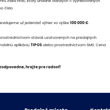
výhru získa hráč, ktorý uhádne všetkých 11 vyžrebovaných
o číslo.
evidujeme už jedenásť výhier vo výške
100 000 €
.
 prostredníctvom stávok uzatvorených na predajných
 mobilnú aplikáciu
TIPOS
alebo prostredníctvom SMS. Cena
e zodpovedne, hrajte pre radosť!