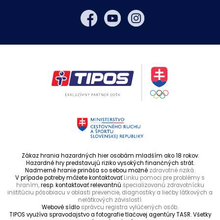
Zákaz hrania hazardných hier osobám mladším ako 18 rokov.
Hazardné hry predstavujú riziko vysokých finančných strát.
Nadmerné hranie prináša so sebou možné
zdravotné riziká.
V prípade potreby môžete kontaktovať
Linku pomoci pre problémy s
hraním,
resp. kontaktovať relevantnú
špecializovanú zdravotnícku
inštitúciu pôsobiacu v oblasti prevencie, diagnostiky a liečby látkových a
nelátkových závislostí.
Webové sídlo
správcu registra vylúčených osôb.
TIPOS využíva spravodajstvo a fotografie tlačovej agentúry TASR. Všetky