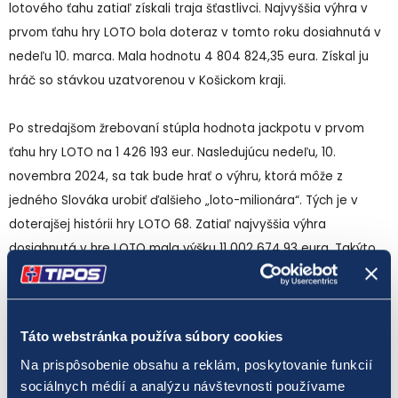
lotového ťahu zatiaľ získali traja šťastlivci. Najvyššia výhra v
prvom ťahu hry LOTO bola doteraz v tomto roku dosiahnutá v
nedeľu 10. marca. Mala hodnotu 4 804 824,35 eura. Získal ju
hráč so stávkou uzatvorenou v Košickom kraji.
Po stredajšom žrebovaní stúpla hodnota jackpotu v prvom
ťahu hry LOTO na 1 426 193 eur. Nasledujúcu nedeľu, 10.
novembra 2024, sa tak bude hrať o výhru, ktorá môže z
jedného Slováka urobiť ďalšieho „loto-milionára“. Tých je v
doterajšej histórii hry LOTO 68. Zatiaľ najvyššia výhra
dosiahnutá v hre LOTO mala výšku 11 002 674,93 eura. Takýto
jackpot získal jeden z hráčov v januári 2009 prostredníctvom
stávky uzatvorenej cez internetový herný portál
eTIPOS.sk
.
Táto webstránka používa súbory cookies
LOTO je číselná lotéria, v ktorej hráč tipuje 6 čísel z číselného
Na prispôsobenie obsahu a reklám, poskytovanie funkcií
radu od 1 do 49. Žrebovanie výherných čísel pre LOTO sa
sociálnych médií a analýzu návštevnosti používame
uskutočňuje spravidla každú stredu a nedeľu. Pri každom