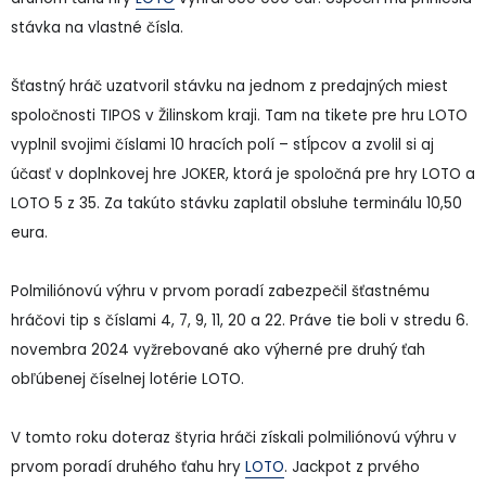
stávka na vlastné čísla.
Šťastný hráč uzatvoril stávku na jednom z predajných miest
spoločnosti TIPOS v Žilinskom kraji. Tam na tikete pre hru LOTO
vyplnil svojimi číslami 10 hracích polí – stĺpcov a zvolil si aj
účasť v doplnkovej hre JOKER, ktorá je spoločná pre hry LOTO a
LOTO 5 z 35. Za takúto stávku zaplatil obsluhe terminálu 10,50
eura.
Polmiliónovú výhru v prvom poradí zabezpečil šťastnému
hráčovi tip s číslami 4, 7, 9, 11, 20 a 22. Práve tie boli v stredu 6.
novembra 2024 vyžrebované ako výherné pre druhý ťah
obľúbenej číselnej lotérie LOTO.
V tomto roku doteraz štyria hráči získali polmiliónovú výhru v
prvom poradí druhého ťahu hry
LOTO
. Jackpot z prvého