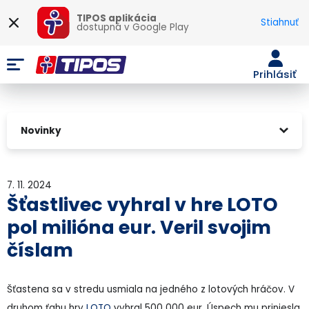
TIPOS aplikácia
Stiahnuť
dostupná v
Google Play
Prihlásiť
Novinky
7. 11. 2024
Šťastlivec vyhral v hre LOTO
pol milióna eur. Veril svojim
číslam
Šťastena sa v stredu usmiala na jedného z lotových hráčov. V
druhom ťahu hry
LOTO
vyhral 500 000 eur. Úspech mu priniesla