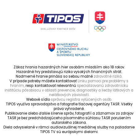
Zákaz hrania hazardných hier osobám mladším ako 18 rokov.
Hazardné hry predstavujú riziko vysokých finančných strát.
Nadmerné hranie prináša so sebou možné
zdravotné riziká.
V prípade potreby môžete kontaktovať
Linku pomoci pre problémy s
hraním,
resp. kontaktovať relevantnú
špecializovanú zdravotnícku
inštitúciu pôsobiacu v oblasti prevencie, diagnostiky a liečby látkových a
nelátkových závislostí.
Webové sídlo
správcu registra vylúčených osôb.
TIPOS využíva spravodajstvo a fotografie tlačovej agentúry TASR. Všetky
práva vyhradené.
Publikovanie alebo ďalšie šírenie správ, fotografií a záznamov zo zdrojov
TASR je bez predchádzajúceho písomného súhlasu TASR porušením
autorského zákona.
Diela odvysielané v rámci audiovizuálnej mediálnej služby na požiadanie
TIPOS TV sú európskymi dielami.