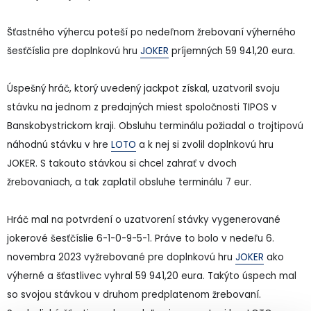
Šťastného výhercu poteší po nedeľnom žrebovaní výherného
šesťčíslia pre doplnkovú hru
JOKER
príjemných 59 941,20 eura.
Úspešný hráč, ktorý uvedený jackpot získal, uzatvoril svoju
stávku na jednom z predajných miest spoločnosti TIPOS v
Banskobystrickom kraji. Obsluhu terminálu požiadal o trojtipovú
náhodnú stávku v hre
LOTO
a k nej si zvolil doplnkovú hru
JOKER. S takouto stávkou si chcel zahrať v dvoch
žrebovaniach, a tak zaplatil obsluhe terminálu 7 eur.
Hráč mal na potvrdení o uzatvorení stávky vygenerované
jokerové šesťčíslie 6-1-0-9-5-1. Práve to bolo v nedeľu 6.
novembra 2023 vyžrebované pre doplnkovú hru
JOKER
ako
výherné a šťastlivec vyhral 59 941,20 eura. Takýto úspech mal
so svojou stávkou v druhom predplatenom žrebovaní.