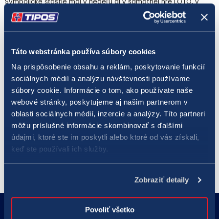
Symbolické šťastie mal v nedeľu aj v samotnej hre LOTO, v
ktorej získal v siedmom poradí druhého ťahu 3 eurá.
Hra
JOKER
je spoločná doplnková hra k číselnej lotérii LOTO a
Táto webstránka používa súbory cookies
LOTO 5 z 35. Je to stávka na šesťčíslie uvedené na potvrdení o
Na prispôsobenie obsahu a reklám, poskytovanie funkcií
uzatvorení stávky, ktoré vydáva generátor náhodných čísel.
sociálnych médií a analýzu návštevnosti používame
Výhra v hre JOKER je dosiahnutá vtedy, ak sa vyžrebované
súbory cookie. Informácie o tom, ako používate naše
čísla šesťčíslia hry JOKER zhodujú presne na príslušných
webové stránky, poskytujeme aj našim partnerom v
pozíciách s číslami nachádzajúcimi sa v šesťčíslí platného
oblasti sociálnych médií, inzercie a analýzy. Títo partneri
potvrdenia o uzatvorení stávky v časti JOKER, pri ktorom je
môžu príslušné informácie skombinovať s ďalšími
vyznačená možnosť „áno“. Doplnková hra JOKER stojí na jedno
údajmi, ktoré ste im poskytli alebo ktoré od vás získali,
žrebovanie len 0,50 eura.
keď ste používali ich služby.
Zobraziť detaily
Povoliť všetko
18177
podnety@tipos.sk