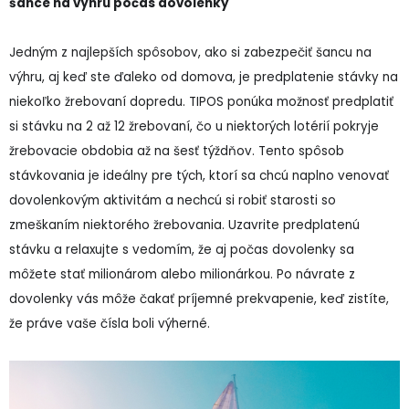
šance na výhru počas dovolenky
Jedným z najlepších spôsobov, ako si zabezpečiť šancu na
výhru, aj keď ste ďaleko od domova, je predplatenie stávky na
niekoľko žrebovaní dopredu. TIPOS ponúka možnosť predplatiť
si stávku na 2 až 12 žrebovaní, čo u niektorých lotérií pokryje
žrebovacie obdobia až na šesť týždňov. Tento spôsob
stávkovania je ideálny pre tých, ktorí sa chcú naplno venovať
dovolenkovým aktivitám a nechcú si robiť starosti so
zmeškaním niektorého žrebovania. Uzavrite predplatenú
stávku a relaxujte s vedomím, že aj počas dovolenky sa
môžete stať milionárom alebo milionárkou. Po návrate z
dovolenky vás môže čakať príjemné prekvapenie, keď zistíte,
že práve vaše čísla boli výherné.