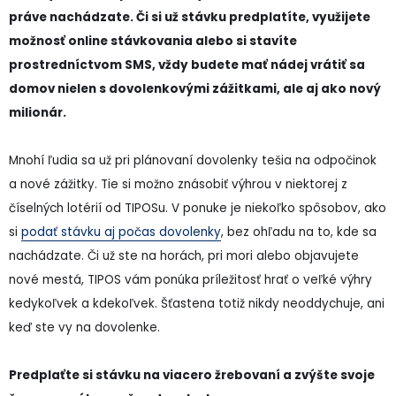
práve nachádzate. Či si už stávku predplatíte, využijete
možnosť online stávkovania alebo si stavíte
prostredníctvom SMS, vždy budete mať nádej vrátiť sa
domov nielen s dovolenkovými zážitkami, ale aj ako nový
milionár.
Mnohí ľudia sa už pri plánovaní dovolenky tešia na odpočinok
a nové zážitky. Tie si možno znásobiť výhrou v niektorej z
číselných lotérií od TIPOSu. V ponuke je niekoľko spôsobov, ako
si
podať stávku aj počas dovolenky
, bez ohľadu na to, kde sa
nachádzate. Či už ste na horách, pri mori alebo objavujete
nové mestá, TIPOS vám ponúka príležitosť hrať o veľké výhry
kedykoľvek a kdekoľvek. Šťastena totiž nikdy neoddychuje, ani
keď ste vy na dovolenke.
Predplaťte si stávku na viacero žrebovaní a zvýšte svoje