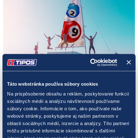
Lotérie dostupné kedykoľvek a kdekoľvek vďaka online
Táto webstránka používa súbory cookies
stávkam
Na prispôsobenie obsahu a reklám, poskytovanie funkcií
sociálnych médií a analýzu návštevnosti používame
súbory cookie. Informácie o tom, ako používate naše
V dnešnom digitálnom svete, kde je internetové pokrytie už
webové stránky, poskytujeme aj našim partnerom v
takmer všade, nie je nič jednoduchšie, ako podať si stávku
oblasti sociálnych médií, inzercie a analýzy. Títo partneri
online
. Hrať o veľké výhry takýmto spôsobom ponúka TIPOS
môžu príslušné informácie skombinovať s ďalšími
všetkým svojim registrovaným hráčom, ktorí sú na dovolenke.