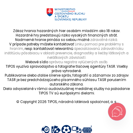
Zákaz hrania hazardných hier osobám mladším ako 18 rokov.
Hazardné hry predstavujú riziko vysokých finančných strát.
Nadmerné hranie prináša so sebou možné
zdravotné riziká.
V prípade potreby môžete kontaktovať
Linku pomoci pre problémy s
hraním,
resp. kontaktovať relevantnú
špecializovanú zdravotnícku
inštitúciu pôsobiacu v oblasti prevencie, diagnostiky a liečby látkových a
nelátkových závislostí.
Webové sídlo
správcu registra vylúčených osôb.
TIPOS využíva spravodajstvo a fotografie tlačovej agentúry TASR. Všetky
práva vyhradené.
Publikovanie alebo ďalšie šírenie správ, fotografií a záznamov zo zdrojov
TASR je bez predchádzajúceho písomného súhlasu TASR porušením
autorského zákona.
Diela odvysielané v rámci audiovizuálnej mediálnej služby na požiadanie
TIPOS TV sú európskymi dielami.
© Copyright 2026 TIPOS, národná lotériová spoločnosť, a. s.