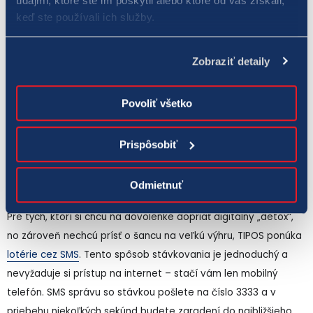
údajmi, ktoré ste im poskytli alebo ktoré od vás získali,
Či už ste na pláži, v hotelovej izbe alebo čakáte na letisku,
keď ste používali ich služby.
môžete cez smartfón, tablet alebo počítač s pripojením na
internet uzatvoriť stávku v niektorej obľúbenej lotérii. Navyše
Zobraziť detaily
vás TIPOS odmení registračným bonusom až do výšky 20 eur,
ktorý môžete využiť na svoje prvé stávky. Celý proces je
intuitívny a rýchly, takže sa môžete sústrediť na oddych a
Povoliť všetko
užívanie si dovolenky. A najlepšie na tom je, že výsledky
žrebovania si môžete pozrieť priamo v aplikácii alebo na webe.
Prispôsobiť
Stávka v lotérii aj prostredníctvom SMS
Odmietnuť
Pre tých, ktorí si chcú na dovolenke dopriať digitálny „detox“,
no zároveň nechcú prísť o šancu na veľkú výhru, TIPOS ponúka
lotérie cez SMS
. Tento spôsob stávkovania je jednoduchý a
nevyžaduje si prístup na internet – stačí vám len mobilný
telefón. SMS správu so stávkou pošlete na číslo 3333 a v
priebehu niekoľkých sekúnd budete zaradení do najbližšieho