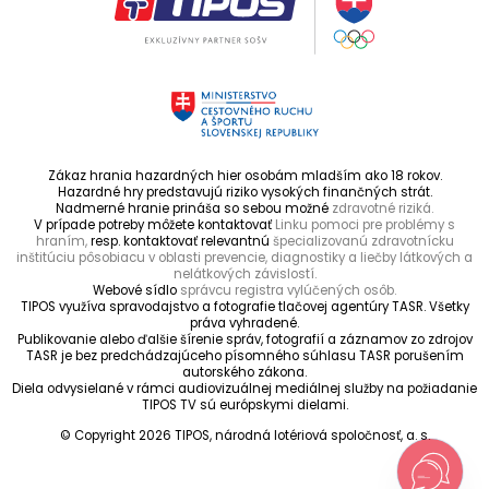
Zákaz hrania hazardných hier osobám mladším ako 18 rokov.
Hazardné hry predstavujú riziko vysokých finančných strát.
Nadmerné hranie prináša so sebou možné
zdravotné riziká.
V prípade potreby môžete kontaktovať
Linku pomoci pre problémy s
hraním,
resp. kontaktovať relevantnú
špecializovanú zdravotnícku
inštitúciu pôsobiacu v oblasti prevencie, diagnostiky a liečby látkových a
nelátkových závislostí.
Webové sídlo
správcu registra vylúčených osôb.
TIPOS využíva spravodajstvo a fotografie tlačovej agentúry TASR. Všetky
práva vyhradené.
Publikovanie alebo ďalšie šírenie správ, fotografií a záznamov zo zdrojov
TASR je bez predchádzajúceho písomného súhlasu TASR porušením
autorského zákona.
Diela odvysielané v rámci audiovizuálnej mediálnej služby na požiadanie
TIPOS TV sú európskymi dielami.
© Copyright 2026 TIPOS, národná lotériová spoločnosť, a. s.