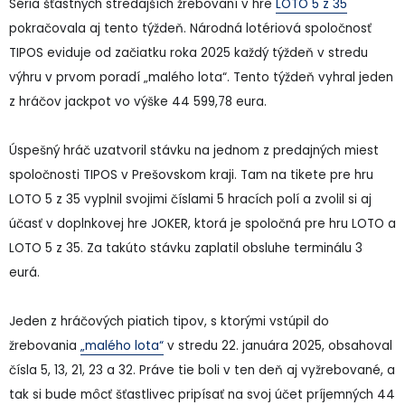
Séria šťastných stredajších žrebovaní v hre
LOTO 5 z 35
pokračovala aj tento týždeň. Národná lotériová spoločnosť
TIPOS eviduje od začiatku roka 2025 každý týždeň v stredu
výhru v prvom poradí „malého lota“. Tento týždeň vyhral jeden
z hráčov jackpot vo výške 44 599,78 eura.
Úspešný hráč uzatvoril stávku na jednom z predajných miest
spoločnosti TIPOS v Prešovskom kraji. Tam na tikete pre hru
LOTO 5 z 35 vyplnil svojimi číslami 5 hracích polí a zvolil si aj
účasť v doplnkovej hre JOKER, ktorá je spoločná pre hru LOTO a
LOTO 5 z 35. Za takúto stávku zaplatil obsluhe terminálu 3
eurá.
Jeden z hráčových piatich tipov, s ktorými vstúpil do
žrebovania
„malého lota“
v stredu 22. januára 2025, obsahoval
čísla 5, 13, 21, 23 a 32. Práve tie boli v ten deň aj vyžrebované, a
tak si bude môcť šťastlivec pripísať na svoj účet príjemných 44