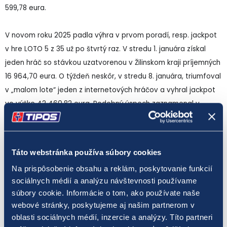
599,78 eura.
V novom roku 2025 padla výhra v prvom poradí, resp. jackpot
v hre LOTO 5 z 35 už po štvrtý raz. V stredu 1. januára získal
jeden hráč so stávkou uzatvorenou v Žilinskom kraji príjemných
16 964,70 eura. O týždeň neskôr, v stredu 8. januára, triumfoval
v „malom lote“ jeden z internetových hráčov a vyhral jackpot
vo výške 42 460,82 eura. Podobný úspech zaznamenal v
stredu o týždeň neskôr ďalší internetový hráč, ktorý vyhral
jackpot 46 314,24 eura vďaka svojej minimálnej, poleurovej
stávke. Vo štvrtom januárovom týždni, a opäť v stredu,
Táto webstránka používa súbory cookies
zabodoval hráč so stávkou uzatvorenou na predajnom mieste
Na prispôsobenie obsahu a reklám, poskytovanie funkcií
TIPOSu v Prešovskom kraji a potešila ho výhra 44 599,78 eura.
sociálnych médií a analýzu návštevnosti používame
súbory cookie. Informácie o tom, ako používate naše
Hra LOTO 5 z 35 patrí medzi číselné lotérie s malým základným
webové stránky, poskytujeme aj našim partnerom v
vkladom na jednu stávku. Hodnota jedného tipu je len 0,50
oblasti sociálnych médií, inzercie a analýzy. Títo partneri
eura. Zároveň ide o číselnú lotériu s najvyššou šancou na