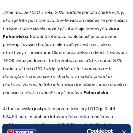
„Sme radi, že LOTO v roku 2025 naďalej prináša štedré výhry,
akou je táto polmiliónová. A ešte viac sa tešíme, že pre našich
hráčov máme skvelé novinky,“
informuje hovorkyňa
Jana
Pohorelská
. Národná lotériová spoločnosť je pripravená
prekvapiť svojich hráčov nielen veľkými výhrami, ale aj
atraktívnymi novinkami. Okrem pravidelných dvoch žrebovaní
TIPOS teraz pridáva aj tretie žrebovanie.
„Od 7. marca 2025
bude mať hra LOTO každý týždeň až tri žrebovania – k
doterajším žrebovaniam v stredu a v nedeľu pribudnú
piatkové. Veríme, že táto informácia fanúšikov lotérie poteší a
prinesie im ďalšiu radosť z hry,“
dodáva
Pohorelská
.
Aktuálna výška jackpotu v prvom ťahu hry LOTO je 3 146
624,60 eura. V druhom lotovom ťahu môžu fanúšikovia
obľúbenej hry získať znovu 500 000 eur. Najbližšie žrebovanie
hry LOTO sa uskutoční v stredu 5. marca, potom v piatok 7.