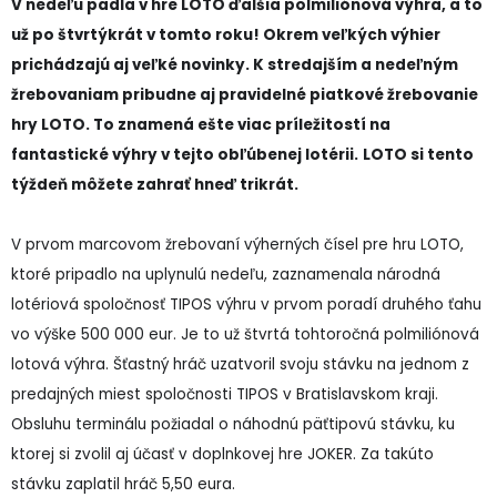
V nedeľu padla v hre LOTO ďalšia polmiliónová výhra, a to
už po štvrtýkrát v tomto roku! Okrem veľkých výhier
prichádzajú aj veľké novinky. K stredajším a nedeľným
žrebovaniam pribudne aj pravidelné piatkové žrebovanie
hry LOTO. To znamená ešte viac príležitostí na
fantastické výhry v tejto obľúbenej lotérii.
LOTO si tento
týždeň môžete zahrať hneď trikrát.
V prvom marcovom žrebovaní výherných čísel pre hru LOTO,
ktoré pripadlo na uplynulú nedeľu, zaznamenala národná
lotériová spoločnosť TIPOS výhru v prvom poradí druhého ťahu
vo výške 500 000 eur. Je to už štvrtá tohtoročná polmiliónová
lotová výhra. Šťastný hráč uzatvoril svoju stávku na jednom z
predajných miest spoločnosti TIPOS v Bratislavskom kraji.
Obsluhu terminálu požiadal o náhodnú päťtipovú stávku, ku
ktorej si zvolil aj účasť v doplnkovej hre JOKER. Za takúto
stávku zaplatil hráč 5,50 eura.