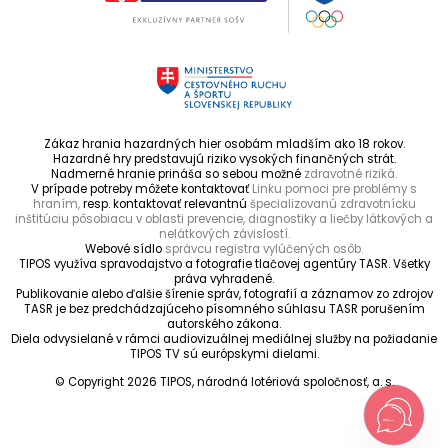
Zákaz hrania hazardných hier osobám mladším ako 18 rokov.
Hazardné hry predstavujú riziko vysokých finančných strát.
Nadmerné hranie prináša so sebou možné
zdravotné riziká.
V prípade potreby môžete kontaktovať
Linku pomoci pre problémy s
hraním,
resp. kontaktovať relevantnú
špecializovanú zdravotnícku
inštitúciu pôsobiacu v oblasti prevencie, diagnostiky a liečby látkových a
nelátkových závislostí.
Webové sídlo
správcu registra vylúčených osôb.
TIPOS využíva spravodajstvo a fotografie tlačovej agentúry TASR. Všetky
práva vyhradené.
Publikovanie alebo ďalšie šírenie správ, fotografií a záznamov zo zdrojov
TASR je bez predchádzajúceho písomného súhlasu TASR porušením
autorského zákona.
Diela odvysielané v rámci audiovizuálnej mediálnej služby na požiadanie
TIPOS TV sú európskymi dielami.
© Copyright 2026 TIPOS, národná lotériová spoločnosť, a. s.