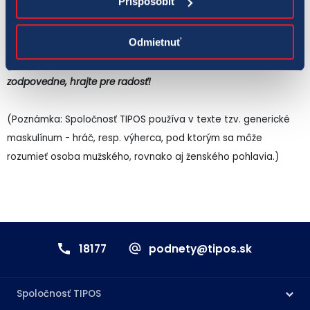
Prispôsobiť
výška jackpotu pre 1. ťah je 500 000 eur a pevná výška výhry v
1. poradí pre 2. ťah je 500 000 eur.
Odmietnuť
Číselné lotérie sú určené pre osoby od 18 rokov. Hrajte
zodpovedne, hrajte pre radosť!
(Poznámka: Spoločnosť TIPOS používa v texte tzv. generické
maskulínum - hráč, resp. výherca, pod ktorým sa môže
rozumieť osoba mužského, rovnako aj ženského pohlavia.)
18177
podnety@tipos.sk
Spoločnosť TIPOS