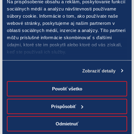
Na prispôsobenie obsahu a reklám, poskytovanie funkcií
zaujali. V druhom poradí boli zaznamenané dve výhry po 11 465
sociálnych médií a analýzu návštevnosti používame
283,30 eura. Radosť z takejto fantastickej výhry mohol mať
súbory cookie. Informácie o tom, ako používate naše
webové stránky, poskytujeme aj našim partnerom v
jeden Nemec a jeden Slovinec.
oblasti sociálnych médií, inzercie a analýzy. Títo partneri
môžu príslušné informácie skombinovať s ďalšími
Najbližšie žrebovanie v lotérii Eurojackpot, v ktorej sa aktuálne
údajmi, ktoré ste im poskytli alebo ktoré od vás získali,
hrá až o 120 miliónov eur, bude v piatok 29. novembra 2024. Či
keď ste používali ich služby.
bude mať Európa nového multimilionára a či to bude Slovák, sa
dozvieme už v ten večer po žrebovaní.
Zobraziť detaily
Výherné čísla pre lotériu Eurojackpot sa žrebujú v utorok a v
piatok. Cena za jeden tip na jedno žrebovanie je 2 eurá.
Povoliť všetko
Číselné lotérie sú určené pre osoby od 18 rokov. Hrajte
Prispôsobiť
zodpovedne, hrajte pre radosť!
Odmietnuť
(Poznámka: Spoločnosť TIPOS používa v texte tzv. generické