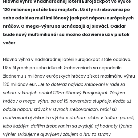
Hlavná výhra v nadnárodnej lotérii Eurojackpot vo výške
120 miliónov je stále bez majiteľa. Už štyri žrebovania po
sebe odoláva multimiliónový jackpot náporu európskych
hráčov. O mega-výhru sa uchádzajú aj Slováci. Odkiaľ
bude nový multimilionár sa možno dozvieme už v piatok
večer.
Hlavná výhra v nadnárodnej lotérii Eurojackpot stále odoláva.
Už v štyroch po sebe idúcich žrebovaniach sa nepodarilo
žiadnemu z miliónov európskych hráčov získať maximálnu výhru
120 miliónov eur.
„Je to doteraz najviac žrebovaní v rade za
sebou, v ktorých odolal 120-miliónový Eurojackpot. Záujem
hráčov o mega-výhru sa od 15. novembra stupňuje. Keďže už
odolal náporu stávok v štyroch žrebovaniach, hráči sú
motivovaní aj získaním výhier v druhom alebo v treťom poradí,
lebo každým ďalším žrebovaním sa zvyšujú aj hodnoty týchto
výhier. Evidujeme aj zvýšený záujem o hru zo strany