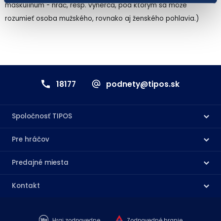
maskulínum - hráč, resp. výherca, pod ktorým sa môže
rozumieť osoba mužského, rovnako aj ženského pohlavia.)
18177
podnety@tipos.sk
Spoločnosť TIPOS
Pre hráčov
Predajné miesta
Kontakt
Hraj zodpovedne
Zodpovedné hranie