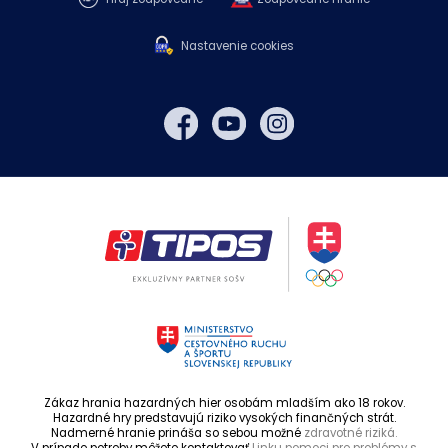
Nastavenie cookies
Zákaz hrania hazardných hier osobám mladším ako 18 rokov.
Hazardné hry predstavujú riziko vysokých finančných strát.
Nadmerné hranie prináša so sebou možné
zdravotné riziká.
V prípade potreby môžete kontaktovať
Linku pomoci pre problémy s