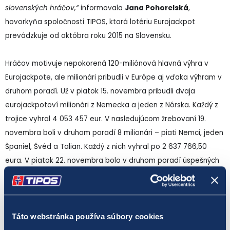
slovenských hráčov,“
informovala
Jana Pohorelská
,
hovorkyňa spoločnosti TIPOS, ktorá lotériu Eurojackpot
prevádzkuje od októbra roku 2015 na Slovensku.
Hráčov motivuje nepokorená 120-miliónová hlavná výhra v
Eurojackpote, ale milionári pribudli v Európe aj vďaka výhram v
druhom poradí. Už v piatok 15. novembra pribudli dvaja
eurojackpotoví milionári z Nemecka a jeden z Nórska. Každý z
trojice vyhral 4 053 457 eur. V nasledujúcom žrebovaní 19.
novembra boli v druhom poradí 8 milionári – piati Nemci, jeden
Španiel, Švéd a Talian. Každý z nich vyhral po 2 637 766,50
eura. V piatok 22. novembra bolo v druhom poradí úspešných
6 hráčov – štyria Nemci, jeden Nór a jeden Talian. Každý z nich
si mohol na svoje konto pripísať výhru 4 243 653 eur.
V utorok 26. novembra sa síce nekonala senzácia okolo
Táto webstránka používa súbory cookies
hlavnej výhry v Eurojackpote, ale výsledky po žrebovaní určite