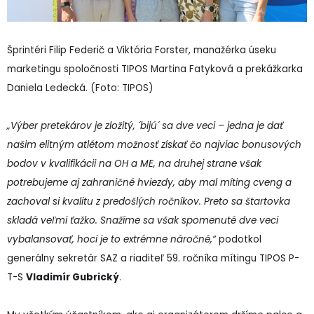
Šprintéri Filip Federič a Viktória Forster, manažérka úseku
marketingu spoločnosti TIPOS Martina Fatyková a prekážkarka
Daniela Ledecká. (Foto: TIPOS)
„Výber pretekárov je zložitý, ´bijú´ sa dve veci – jedna je dať
našim elitným atlétom možnosť získať čo najviac bonusových
bodov v kvalifikácii na OH a ME, na druhej strane však
potrebujeme aj zahraničné hviezdy, aby mal míting cveng a
zachoval si kvalitu z predošlých ročníkov. Preto sa štartovka
skladá veľmi ťažko. Snažíme sa však spomenuté dve veci
vybalansovať, hoci je to extrémne náročné,“
podotkol
generálny sekretár SAZ a riaditeľ 59. ročníka mítingu TIPOS P-
T-S
Vladimír Gubrický
.