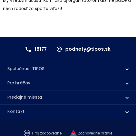
My všetkým účastníkom, ako aj organizátorom držíme palce a
nech radosť zo športu víťazí!
18177
podnety@tipos.sk
Spoločnosť TIPOS
Pre hráčov
Predajné miesta
Kontakt
Hraj zodpovedne
Zodpovedné hranie