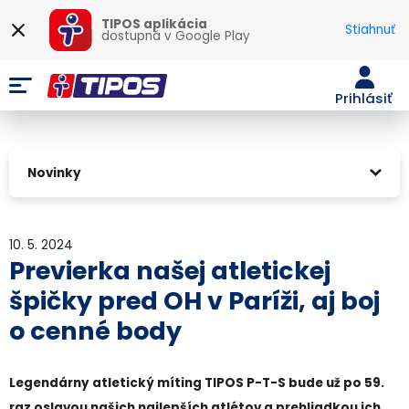
TIPOS aplikácia
Stiahnuť
dostupná v
Google Play
Prihlásiť
Novinky
10. 5. 2024
Previerka našej atletickej
špičky pred OH v Paríži, aj boj
o cenné body
Legendárny atletický míting TIPOS P-T-S bude už po 59.
raz oslavou našich najlepších atlétov a prehliadkou ich