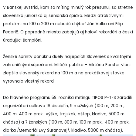
V Banskej Bystrici, kam sa míting minulý rok presunul, sa stretne
slovenská juniorská aj seniorská špička. Medzi atraktívnymi
pretekmi na 100 a 200 m nebudú chýbať Ján Volko ani Filip
Federič. O popredné miesta zabojujú aj haloví rekordéri a českí
úradujúci šampióni.
Ženské šprinty ponúknu duely najlepších Sloveniek s kvalitnými
zahraničnými súperkami. Miláčik publika – Viktória Forster vlani
zlepšila slovenský rekord na 100 m a na prekážkovej stovke
vyrovnala vlastný rekord.
Do hlavného programu 59. ročníka mítingu TIPOS P-T-S zaradili
organizátori celkovo 16 disciplín, 9 mužských (100 m, 200 m,
400 m, 400 m prek., výška, trojskok, oštep, kladivo, 5000 m
chôdza) a 7 ženských (100 m, 800 m, 100 m prek., 400 m prek.,
diaľka /Memoriál Evy Šuranovej/, kladivo, 5000 m chôdza).