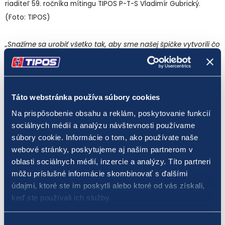
riaditeľ 59. ročníka mítingu TIPOS P-T-S Vladimír Gubrický.
(Foto: TIPOS)
„Snažíme sa urobiť všetko tak, aby sme našej špičke vytvorili čo
najlepšie podmienky na dosiahnutie kvalitných výkonov a
získanie potrebných bodov do kvalifikačných rebríčkov o
postup na európsky šampionát a olympijské hry. Sme radi, že
Táto webstránka používa súbory cookies
nám v tomto pomohol aj TIPOS, ktorý je znova hlavný
reklamný partner tohto tradičného mítingu s bohatou
Na prispôsobenie obsahu a reklám, poskytovanie funkcií
sociálnych médií a analýzu návštevnosti používame
históriou,“
zdôraznil
Ladislav Asványi
, viceprezident SAZ i
súbory cookie. Informácie o tom, ako používate naše
organizačného výboru mítingu TIPOS P-T-S.
webové stránky, poskytujeme aj našim partnerom v
oblasti sociálnych médií, inzercie a analýzy. Títo partneri
„V mene spoločnosti TIPOS ako najväčšieho podporovateľa
môžu príslušné informácie skombinovať s ďalšími
športu na Slovensku by som rada povedala, že sa tešíme z
údajmi, ktoré ste im poskytli alebo ktoré od vás získali,
toho, že sa toto tradičné atletické podujatie organizuje, a že
keď ste používali ich služby.
sme opäť jeho hlavným partnerom. V záujme TIPOSu je
podporovať zmysluplné projekty spojené so športom a TIPOS