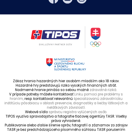
Zákaz hrania hazardných hier osobám mladším ako 18 rokov.
Hazardné hry predstavujú riziko vysokých finančných strát.
Nadmerné hranie prináša so sebou možné
zdravotné riziká.
V prípade potreby môžete kontaktovať
Linku pomoci pre problémy s
hraním,
resp. kontaktovať relevantnú
špecializovanú zdravotnícku
inštitúciu pôsobiacu v oblasti prevencie, diagnostiky a liečby látkových a
nelátkových závislostí.
Webové sídlo
správcu registra vylúčených osôb.
TIPOS využíva spravodajstvo a fotografie tlačovej agentúry TASR. Všetky
práva vyhradené.
Publikovanie alebo ďalšie šírenie správ, fotografií a záznamov zo zdrojov
TASR je bez predchádzajúceho písomného súhlasu TASR porušením