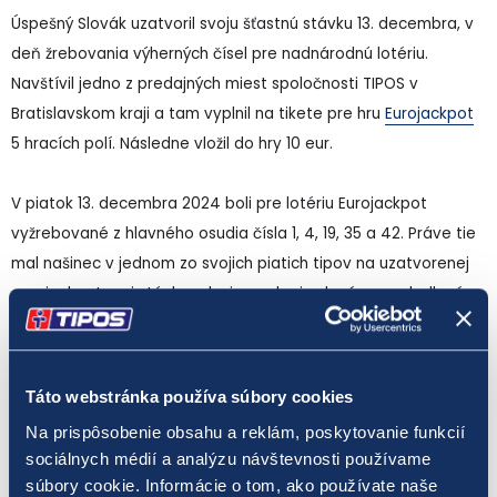
Úspešný Slovák uzatvoril svoju šťastnú stávku 13. decembra, v
deň žrebovania výherných čísel pre nadnárodnú lotériu.
Navštívil jedno z predajných miest spoločnosti TIPOS v
Bratislavskom kraji a tam vyplnil na tikete pre hru
Eurojackpot
5 hracích polí. Následne vložil do hry 10 eur.
V piatok 13. decembra 2024 boli pre lotériu Eurojackpot
vyžrebované z hlavného osudia čísla 1, 4, 19, 35 a 42. Práve tie
mal našinec v jednom zo svojich piatich tipov na uzatvorenej
eurojackpotovej stávke a k nim mal priradené powerballové
čísla 2 a 4. Avšak z powerballového osudia boli vyžrebované
čísla 1 a 3. Za uhádnutie piatich čísel vyžrebovaných z hlavného
osudia si bude môcť pripísať na svoj účet výhru z tretieho
Táto webstránka používa súbory cookies
poradia vo výške 130 803,70 eura.
Na prispôsobenie obsahu a reklám, poskytovanie funkcií
sociálnych médií a analýzu návštevnosti používame
V tomto roku doteraz získali výhru v treťom poradí 12 hráči a
súbory cookie. Informácie o tom, ako používate naše