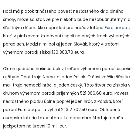
Hoci má piatok trinásteho povesť nešťastného dňa plného
smoly, môže sa stať, že pre niekoho bude nezabudnuteľným a
šťastným dňom. Ako napríklad pre hráčov lotérie
Eurojackpot
,
ktorí v piatkovom žrebovaní uspeli na prvých troch výherných
poradiach. Medzi nimi bol aj jeden Slovák, ktorý v treťom
výhernom poradí získal 130 803,70 eura.
Okrem jedného našinca boli v treťom výhernom poradí úspešní
aj štyria Dáni, traja Nemci a jeden Poliak. O čosi väčšie šťastie
mali traja nemeckí hráči a jeden český. Táto štvorica získala v
druhom výhernom poradí príjemných 521 866,60 eura. Povesť
nešťastného piatku úplne poprel jeden hráč z Poľska, ktorí
pokoril Eurojackpot a vyhral 21 312 702,50 eura. Obľúbená
európska lotéria tak v utorok 17. decembra štartuje opäť s
jackpotom na úrovni 10 mil. eur.