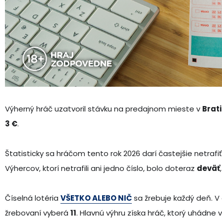
Výherný hráč uzatvoril stávku na predajnom mieste v
Brat
3 €
.
Štatisticky sa hráčom tento rok 2026 darí častejšie netrafi
Výhercov, ktorí netrafili ani jedno číslo, bolo doteraz
deväť
Číselná lotéria
VŠETKO ALEBO NIČ
sa žrebuje každý deň. 
žrebovaní vyberá
11
. Hlavnú výhru získa hráč, ktorý uhádne