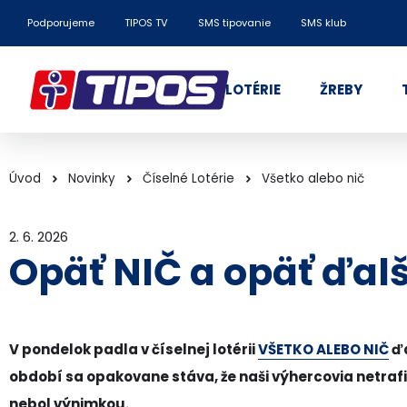
Podporujeme
TIPOS TV
SMS tipovanie
SMS klub
LOTÉRIE
ŽREBY
Úvod
Novinky
Číselné Lotérie
Všetko alebo nič
2. 6. 2026
Opäť NIČ a opäť ďal
V pondelok padla v číselnej lotérii
VŠETKO ALEBO NIČ
ďa
období sa opakovane stáva, že naši výhercovia netrafia
nebol výnimkou.