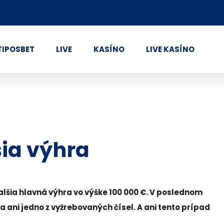
TIPOSBET
LIVE
KASÍNO
LIVE KASÍNO
šia výhra
lšia hlavná výhra vo výške 100 000 €. V poslednom
 ani jedno z vyžrebovaných čísel. A ani tento prípad