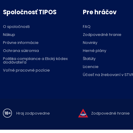
Spoločnosť TIPOS
Pre hráčov
O spoločnosti
FAQ
Nákup
Zodpovedné hranie
Právne informácie
Novinky
Ochrana súkromia
Herné plány
Politika compliance a Etický kódex
Štatúty
dodávateľa
Licencie
Voľné pracovné pozície
Účasť na žrebovaní v STV
Hraj zodpovedne
Zodpovedné hranie