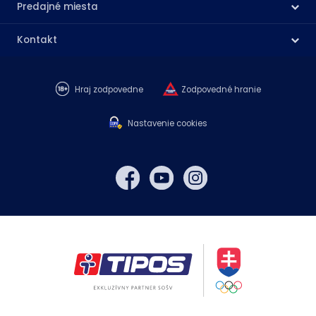
Predajné miesta
Kontakt
Hraj zodpovedne
Zodpovedné hranie
Nastavenie cookies