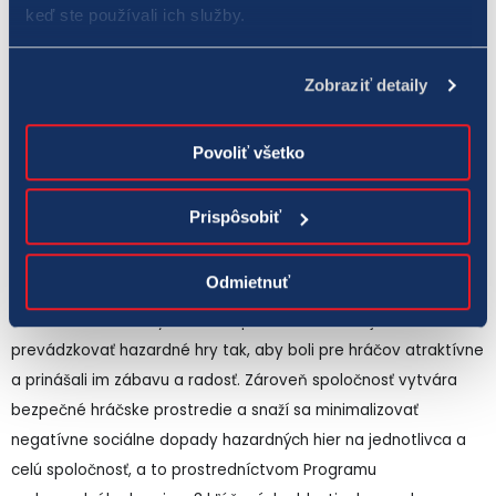
keď ste používali ich služby.
aj keď nehrá náš obľúbený tím, alebo sa nám nič z ponuky
„nepozdáva“. Virtuálne hry poskytujú takmer rovnako
vzrušujúci zážitok ako reálne športové zápasy. V ponuke je
Zobraziť detaily
Futbal, Basketbal, Motorizmus, Dostihy, Americký futbal, Psie
preteky či Preteky guličiek.
Povoliť všetko
Hrajte zodpovedne!
Prispôsobiť
Aj keď nové online hry ponúkajú príležitosť na finančné výhry, je
Odmietnuť
nevyhnutné pripomenúť, že hazardné hry by mali byť v prvom
rade formou zábavy. Cieľom spoločnosti TIPOS je
prevádzkovať hazardné hry tak, aby boli pre hráčov atraktívne
a prinášali im zábavu a radosť. Zároveň spoločnosť vytvára
bezpečné hráčske prostredie a snaží sa minimalizovať
negatívne sociálne dopady hazardných hier na jednotlivca a
celú spoločnosť, a to prostredníctvom Programu