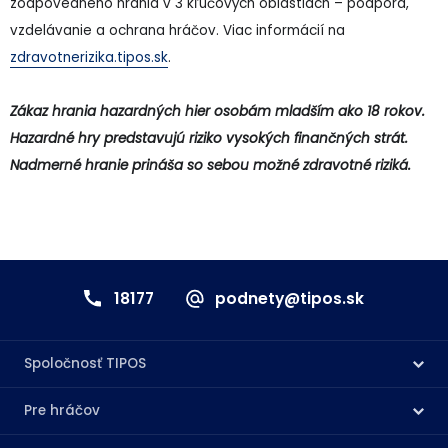
zodpovedného hrania v 3 kľúčových oblastiach – podpora,
vzdelávanie a ochrana hráčov. Viac informácií na
zdravotnerizika.tipos.sk
.
Zákaz hrania hazardných hier osobám mladším ako 18 rokov.
Hazardné hry predstavujú riziko vysokých finančných strát.
Nadmerné hranie prináša so sebou možné zdravotné riziká.
18177
podnety@tipos.sk
Spoločnosť TIPOS
Pre hráčov