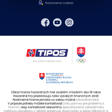
Nastavenie cookies
Zákaz hrania hazardných hier osobám mladším ako 18 rokov.
Hazardné hry predstavujú riziko vysokých finančných strát.
Nadmerné hranie prináša so sebou možné
zdravotné riziká.
V prípade potreby môžete kontaktovať
Linku pomoci pre problémy s
hraním,
resp. kontaktovať relevantnú
špecializovanú zdravotnícku
inštitúciu pôsobiacu v oblasti prevencie, diagnostiky a liečby látkových a