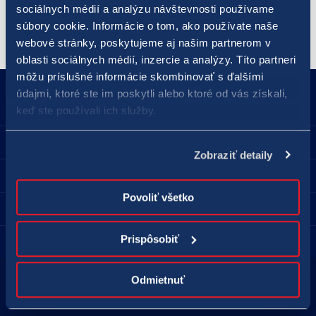
nedeľu.
sociálnych médií a analýzu návštevnosti používame
súbory cookie. Informácie o tom, ako používate naše
webové stránky, poskytujeme aj našim partnerom v
oblasti sociálnych médií, inzercie a analýzy. Títo partneri
môžu príslušné informácie skombinovať s ďalšími
údajmi, ktoré ste im poskytli alebo ktoré od vás získali,
18177
podnety@tipos.sk
keď ste používali ich služby.
Spoločnosť TIPOS
Zobraziť detaily
Pre hráčov
Povoliť všetko
Predajné miesta
Prispôsobiť
Kontakt
Odmietnuť
Hraj zodpovedne
Zodpovedné hranie