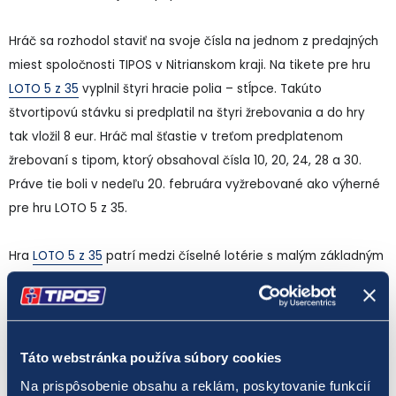
Hráč sa rozhodol staviť na svoje čísla na jednom z predajných
miest spoločnosti TIPOS v Nitrianskom kraji. Na tikete pre hru
LOTO 5 z 35
vyplnil štyri hracie polia – stĺpce. Takúto
štvortipovú stávku si predplatil na štyri žrebovania a do hry
tak vložil 8 eur. Hráč mal šťastie v treťom predplatenom
žrebovaní s tipom, ktorý obsahoval čísla 10, 20, 24, 28 a 30.
Práve tie boli v nedeľu 20. februára vyžrebované ako výherné
pre hru LOTO 5 z 35.
Hra
LOTO 5 z 35
patrí medzi číselné lotérie s malým základným
vkladom na jednu stávku. Hodnota jedného tipu je len 0,50
eura. Zároveň ide o číselnú lotériu s najvyššou šancou na
získanie hlavnej výhry. Pravdepodobnosť výhry v prvom poradí
v hre LOTO 5 z 35 je približne 1 : 324 000. Päť výherných čísel
Táto webstránka používa súbory cookies
pre
„malé loto“
sa žrebuje dvakrát za týždeň - v stredu a v
Na prispôsobenie obsahu a reklám, poskytovanie funkcií