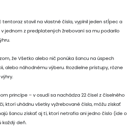
 tentoraz stavil na vlastné čísla, vyplnil jeden stĺpec a
r a v jednom z predplatených žrebovaní sa mu podarilo
ýhru.
kazom, že Všetko alebo nič ponúka šancu na úspech
cii, alebo náhodnému výberu. Rozdielne prístupy, rôzne
 výhry.
m princípe – v osudí sa nachádza 22 čísel z číselného
áči, ktorí uhádnu všetky vyžrebované čísla, môžu získať
ú šancu získať aj tí, ktorí netrafia ani jedno číslo (ide o
jú každý deň.