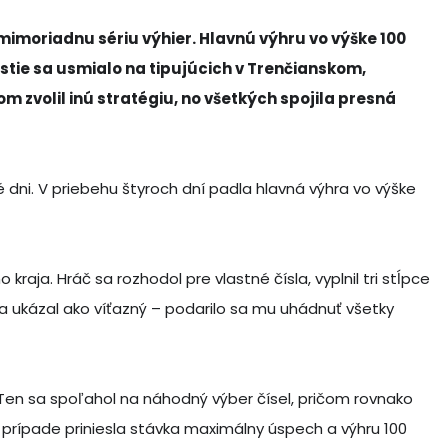
č mimoriadnu sériu výhier. Hlavnú výhru vo výške 100
ťastie sa usmialo na tipujúcich v Trenčianskom,
m zvolil inú stratégiu, no všetkých spojila presná
dni. V priebehu štyroch dní padla hlavná výhra vo výške
raja. Hráč sa rozhodol pre vlastné čísla, vyplnil tri stĺpce
p sa ukázal ako víťazný – podarilo sa mu uhádnuť všetky
. Ten sa spoľahol na náhodný výber čísel, pričom rovnako
ho prípade priniesla stávka maximálny úspech a výhru 100