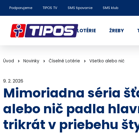
Podporujeme
TIPOS TV
SMS tipovanie
SMS klub
LOTÉRIE
ŽREBY
Úvod
Novinky
Číselné Lotérie
Všetko alebo nič
9. 2. 2026
Mimoriadna séria šťa
alebo nič padla hlav
trikrát v priebehu št