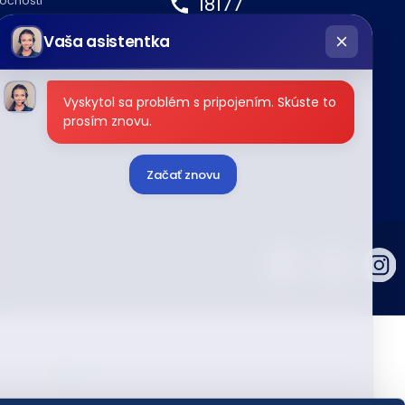
18177
ločnosti
hatbot
podnety@tipos.sk
Vaša asistentka
íše
Vyskytol sa problém s pripojením. Skúste to
prosím znovu.
Začať znovu