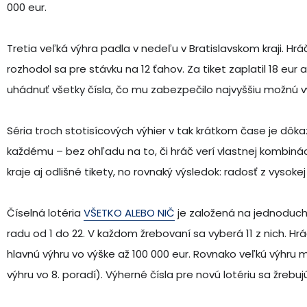
000 eur.
Tretia veľká výhra padla v nedeľu v Bratislavskom kraji. Hráč
rozhodol sa pre stávku na 12 ťahov. Za tiket zaplatil 18 eu
uhádnuť všetky čísla, čo mu zabezpečilo najvyššiu možnú v
Séria troch stotisícových výhier v tak krátkom čase je dô
každému – bez ohľadu na to, či hráč verí vlastnej kombiná
kraje aj odlišné tikety, no rovnaký výsledok: radosť z vysokej
Číselná lotéria
VŠETKO ALEBO NIČ
je založená na jednoducho
radu od 1 do 22. V každom žrebovaní sa vyberá 11 z nich. Hr
hlavnú výhru vo výške až 100 000 eur. Rovnako veľkú výhru maj
výhru vo 8. poradí). Výherné čísla pre novú lotériu sa žrebu