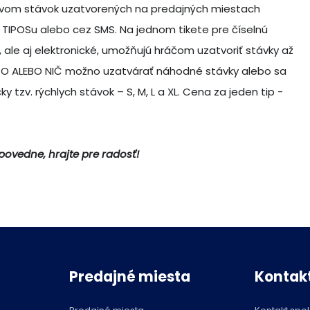
íctvom stávok uzatvorených na predajných miestach
iu TIPOSu alebo cez SMS. Na jednom tikete pre číselnú
y, ale aj elektronické, umožňujú hráčom uzatvoriť stávky až
ŠETKO ALEBO NIČ možno uzatvárať náhodné stávky alebo sa
ky tzv. rýchlych stávok – S, M, L a XL. Cena za jeden tip -
dpovedne, hrajte pre radosť!
Predajné miesta
Kontak