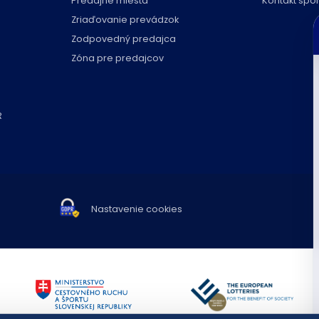
Predajné miesta
Kontakt spo
C
Zriaďovanie prevádzok
p
Zodpovedný predajca
Zóna pre predajcov
R
Nastavenie cookies