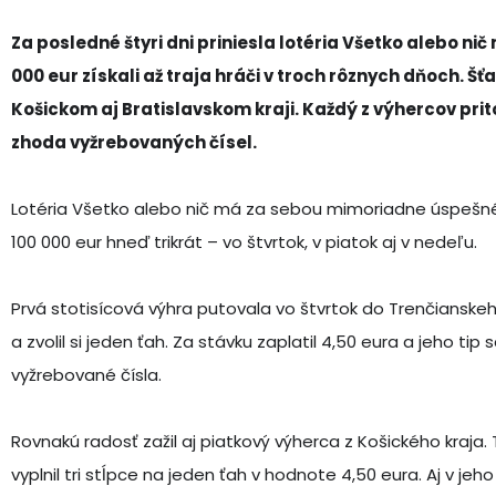
Za posledné štyri dni priniesla lotéria Všetko alebo ni
000 eur získali až traja hráči v troch rôznych dňoch. Š
Košickom aj Bratislavskom kraji. Každý z výhercov prito
zhoda vyžrebovaných čísel.
Lotéria Všetko alebo nič má za sebou mimoriadne úspešné 
100 000 eur hneď trikrát – vo štvrtok, v piatok aj v nedeľu.
Prvá stotisícová výhra putovala vo štvrtok do Trenčianskeho k
a zvolil si jeden ťah. Za stávku zaplatil 4,50 eura a jeho ti
vyžrebované čísla.
Rovnakú radosť zažil aj piatkový výherca z Košického kraja
vyplnil tri stĺpce na jeden ťah v hodnote 4,50 eura. Aj v je