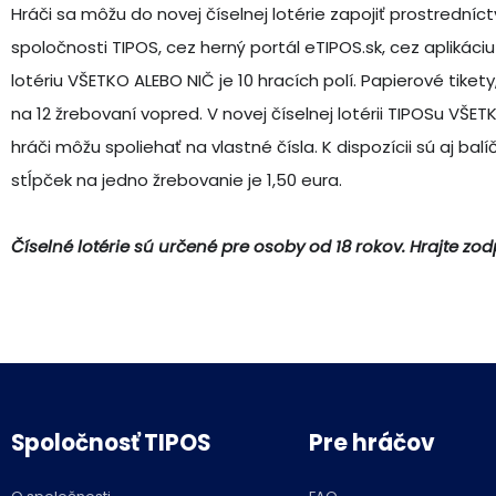
Hráči sa môžu do novej číselnej lotérie zapojiť prostredn
spoločnosti TIPOS, cez herný portál eTIPOS.sk, cez aplikác
lotériu VŠETKO ALEBO NIČ je 10 hracích polí. Papierové tiket
na 12 žrebovaní vopred. V novej číselnej lotérii TIPOSu V
hráči môžu spoliehať na vlastné čísla. K dispozícii sú aj balíč
stĺpček na jedno žrebovanie je 1,50 eura.
Číselné lotérie sú určené pre osoby od 18 rokov. Hrajte zo
Spoločnosť TIPOS
Pre hráčov