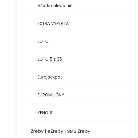
Všetko alebo nič
EXTRA VÝPLATA
LOTO
LOTO 5 z 35
Eurojackpot
EUROMILIÓNY
KENO 10
Žreby | eŽreby | SMS Žreby