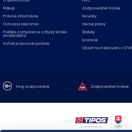
O spoločnosti
FAQ
Nákup
Zodpovedné hranie
Právne informácie
Novinky
Ochrana súkromia
Herné plány
Politika compliance a Etický kódex
Štatúty
dodávateľa
Licencie
Voľné pracovné pozície
Účasť na žrebovaní v STV
Hraj zodpovedne
Zodpovedné hranie