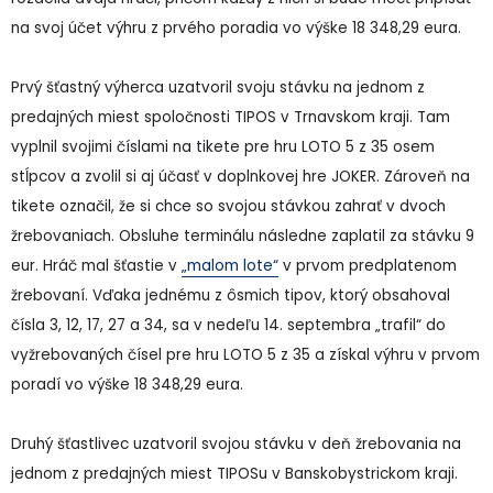
na svoj účet výhru z prvého poradia vo výške 18 348,29 eura.
Prvý šťastný výherca uzatvoril svoju stávku na jednom z
predajných miest spoločnosti TIPOS v Trnavskom kraji. Tam
vyplnil svojimi číslami na tikete pre hru LOTO 5 z 35 osem
stĺpcov a zvolil si aj účasť v doplnkovej hre JOKER. Zároveň na
tikete označil, že si chce so svojou stávkou zahrať v dvoch
žrebovaniach. Obsluhe terminálu následne zaplatil za stávku 9
eur. Hráč mal šťastie v
„malom lote“
v prvom predplatenom
žrebovaní. Vďaka jednému z ôsmich tipov, ktorý obsahoval
čísla 3, 12, 17, 27 a 34, sa v nedeľu 14. septembra „trafil“ do
vyžrebovaných čísel pre hru LOTO 5 z 35 a získal výhru v prvom
poradí vo výške 18 348,29 eura.
Druhý šťastlivec uzatvoril svojou stávku v deň žrebovania na
jednom z predajných miest TIPOSu v Banskobystrickom kraji.