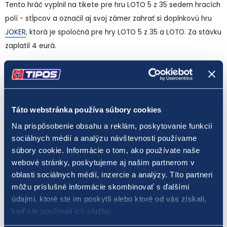
Tento hráč vyplnil na tikete pre hru LOTO 5 z 35 sedem hracích
polí - stĺpcov a označil aj svoj zámer zahrať si doplnkovú hru
JOKER
, ktorá je spoločná pre hry LOTO 5 z 35 a LOTO. Za stávku
zaplatil 4 eurá.
Hra LOTO 5 z 35 tento rok potešila výhrou v prvom poradí už
64 hráčov.
Táto webstránka používa súbory cookies
Hra LOTO 5 z 35 patrí medzi číselné lotérie s malým základným
Na prispôsobenie obsahu a reklám, poskytovanie funkcií
vkladom na jednu stávku. Hodnota jedného tipu je len 0,50
sociálnych médií a analýzu návštevnosti používame
eura. Zároveň ide o číselnú lotériu s najvyššou šancou na
súbory cookie. Informácie o tom, ako používate naše
získanie hlavnej výhry. Pravdepodobnosť výhry v prvom poradí
webové stránky, poskytujeme aj našim partnerom v
v hre
LOTO 5 z 35
je približne 1 : 324 000. Päť výherných čísel
oblasti sociálnych médií, inzercie a analýzy. Títo partneri
pre „malé loto“ sa žrebuje trikrát za týždeň - v stredu, v piatok
môžu príslušné informácie skombinovať s ďalšími
a v nedeľu.
údajmi, ktoré ste im poskytli alebo ktoré od vás získali,
keď ste používali ich služby.
Číselné lotérie sú určené pre osoby od 18 rokov. Hrajte