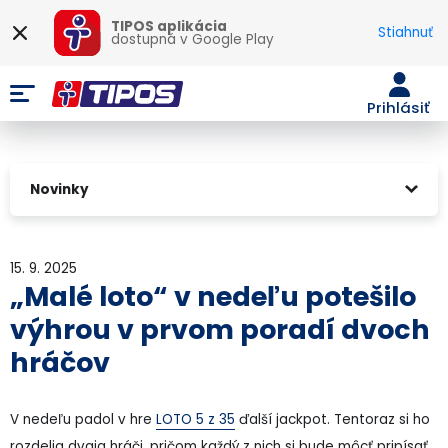
TIPOS aplikácia
Stiahnuť
dostupná v
Google Play
Prihlásiť
Novinky
15. 9. 2025
„Malé loto“ v nedeľu potešilo
výhrou v prvom poradí dvoch
hráčov
V nedeľu padol v hre
LOTO 5 z 35
ďalší jackpot. Tentoraz si ho
rozdelia dvaja hráči, pričom každý z nich si bude môcť pripísať