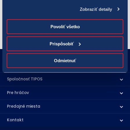
zodpovedne, hrajte pre radosť!
Zobraziť detaily
(Poznámka: Spoločnosť TIPOS používa v texte tzv. generické maskulínum - hráč, 
resp. výherca, pod ktorým sa môže rozumieť osoba mužského, rovnako aj 
Povoliť všetko
Prispôsobiť
18177
podnety@tipos.sk
Odmietnuť
Spoločnosť TIPOS
Pre hráčov
Predajné miesta
Kontakt