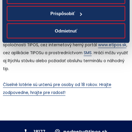
sa hrá o pol milióna eur a hry
LOTO 5 z 35
, kde jackpot
dosahuje úroveň vyše 77-tisíc eur.
Prispôsobiť
Stávky je možné uzatvoriť cez všetky kanály -
Odmietnuť
prostredníctvom terminálov na predajných miestach
spoločnosti TIPOS, cez internetový herný portál
www.etipos.sk
,
cez aplikácie TIPOSu a prostredníctvom
SMS
. Hráči môžu využiť
aj Rýchlu stávku alebo požiadať obsluhu terminálu o náhodný
tip.
Číselné lotérie sú určenú pre osoby od 18 rokov. Hrajte
zodpovedne, hrajte pre radosť!
18177
podnety@tipos.sk