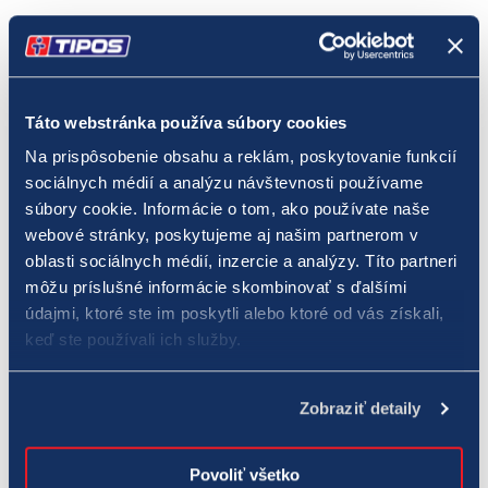
„K výhram, ktoré naši hráči za posledné dni získali, im srdečne
gratulujeme! Našim cieľom je prinášať radosť z výhier, či už v
lotériách a hrách, tak aj v športe. Možnosti podania stávok,
Táto webstránka používa súbory cookies
ktoré využili aj naši výhercovia, sú u nás pestré, v online aj
offline prostredí. V TIPOSe sa neustále snažíme prinášať nielen
Na prispôsobenie obsahu a reklám, poskytovanie funkcií
atraktívne hry a herné prvky, ale aj zvyšovať bezpečnosť
sociálnych médií a analýzu návštevnosti používame
súbory cookie. Informácie o tom, ako používate naše
prostredia, v ktorom naše produkty ponúkame,“
uviedla
Jana
webové stránky, poskytujeme aj našim partnerom v
Pohorelská
, hovorkyňa spoločnosti TIPOS.
oblasti sociálnych médií, inzercie a analýzy. Títo partneri
môžu príslušné informácie skombinovať s ďalšími
Šťastie v tomto magickom týždni môžete ešte vyskúšať aj vy
údajmi, ktoré ste im poskytli alebo ktoré od vás získali,
keď ste používali ich služby.
Najbližšie žrebovanie Eurojackpotu bude tento piatok a
jackpot, o ktorý sa pokúsia hráči z 19 zapojených krajín, je na
Zobraziť detaily
úrovni 10 000 000 eur. V sobotu TIPOS žrebuje výherné čísla
pre
Euromilióny
a maximálna výhra je vo výške 6 553 483 eur. V
Povoliť všetko
nedeľu je už tradične žrebovanie obľúbenej hry LOTO, v ktorej