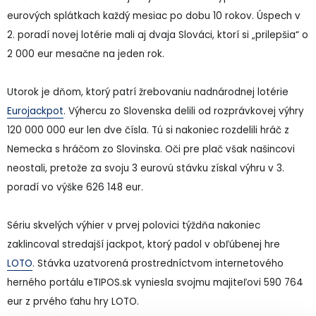
eurových splátkach každý mesiac po dobu 10 rokov. Úspech v
2. poradí novej lotérie mali aj dvaja Slováci, ktorí si „prilepšia“ o
2 000 eur mesačne na jeden rok.
Utorok je dňom, ktorý patrí žrebovaniu nadnárodnej lotérie
Eurojackpot
. Výhercu zo Slovenska delili od rozprávkovej výhry
120 000 000 eur len dve čísla. Tú si nakoniec rozdelili hráč z
Nemecka s hráčom zo Slovinska. Oči pre plač však našincovi
neostali, pretože za svoju 3 eurovú stávku získal výhru v 3.
poradí vo výške 626 148 eur.
Sériu skvelých výhier v prvej polovici týždňa nakoniec
zaklincoval stredajší jackpot, ktorý padol v obľúbenej hre
LOTO
. Stávka uzatvorená prostredníctvom internetového
herného portálu eTIPOS.sk vyniesla svojmu majiteľovi 590 764
eur z prvého ťahu hry LOTO.