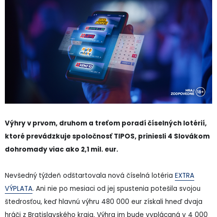
Výhry v prvom, druhom a treťom poradí číselných lotérií,
ktoré prevádzkuje spoločnosť TIPOS, priniesli 4 Slovákom
dohromady viac ako 2,1 mil. eur.
Nevšedný týždeň odštartovala nová číselná lotéria
EXTRA
VÝPLATA
. Ani nie po mesiaci od jej spustenia potešila svojou
štedrosťou, keď hlavnú výhru 480 000 eur získali hneď dvaja
hráči z Bratislavského kraja. Výhra im bude vyplácaná v 4 000