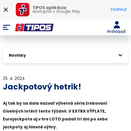
TIPOS aplikácia
Stiahnuť
dostupná v
Google Play
Prihlásiť
Novinky
25. 4. 2024
Jackpotový hetrik!
Aj tak by sa dala nazvať výherná séria žrebovaní
číselných lotérií tento týždeň. V EXTRA VÝPLATE,
Eurojackpote aj v hre LOTO padali tri dni po sebe
jackpoty aj hlavné výhry.