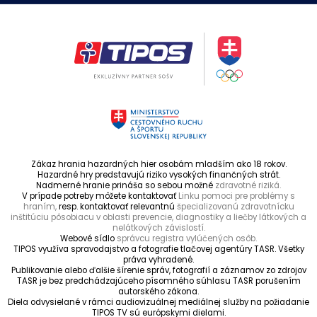
Zákaz hrania hazardných hier osobám mladším ako 18 rokov.
Hazardné hry predstavujú riziko vysokých finančných strát.
Nadmerné hranie prináša so sebou možné
zdravotné riziká.
V prípade potreby môžete kontaktovať
Linku pomoci pre problémy s
hraním,
resp. kontaktovať relevantnú
špecializovanú zdravotnícku
inštitúciu pôsobiacu v oblasti prevencie, diagnostiky a liečby látkových a
nelátkových závislostí.
Webové sídlo
správcu registra vylúčených osôb.
TIPOS využíva spravodajstvo a fotografie tlačovej agentúry TASR. Všetky
práva vyhradené.
Publikovanie alebo ďalšie šírenie správ, fotografií a záznamov zo zdrojov
TASR je bez predchádzajúceho písomného súhlasu TASR porušením
autorského zákona.
Diela odvysielané v rámci audiovizuálnej mediálnej služby na požiadanie
TIPOS TV sú európskymi dielami.