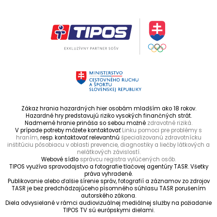
Zákaz hrania hazardných hier osobám mladším ako 18 rokov.
Hazardné hry predstavujú riziko vysokých finančných strát.
Nadmerné hranie prináša so sebou možné
zdravotné riziká.
V prípade potreby môžete kontaktovať
Linku pomoci pre problémy s
hraním,
resp. kontaktovať relevantnú
špecializovanú zdravotnícku
inštitúciu pôsobiacu v oblasti prevencie, diagnostiky a liečby látkových a
nelátkových závislostí.
Webové sídlo
správcu registra vylúčených osôb.
TIPOS využíva spravodajstvo a fotografie tlačovej agentúry TASR. Všetky
práva vyhradené.
Publikovanie alebo ďalšie šírenie správ, fotografií a záznamov zo zdrojov
TASR je bez predchádzajúceho písomného súhlasu TASR porušením
autorského zákona.
Diela odvysielané v rámci audiovizuálnej mediálnej služby na požiadanie
TIPOS TV sú európskymi dielami.