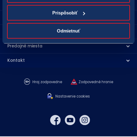
Prispôsobiť
Spoločnosť TIPOS
Odmietnuť
Pre hráčov
Predajné miesta
Kontakt
Hraj zodpovedne
Zodpovedné hranie
Nastavenie cookies