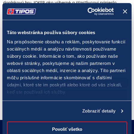
doplnkovú hru JOKER ako výherné a šťastlivcovi prinieslo
príjemný jackpot.
Hra
JOKER
je spoločná doplnková hra k číselnej lotérii
LOTO
a
Táto webstránka používa súbory cookies
LOTO 5 z 35. Je to stávka na šesťčíslie uvedené na potvrdení o
Na prispôsobenie obsahu a reklám, poskytovanie funkcií
uzatvorení stávky, ktoré vydáva generátor náhodných čísel.
sociálnych médií a analýzu návštevnosti používame
Výhra v hre JOKER je dosiahnutá vtedy, ak sa vyžrebované
súbory cookie. Informácie o tom, ako používate naše
čísla šesťčíslia hry JOKER zhodujú presne na príslušných
webové stránky, poskytujeme aj našim partnerom v
pozíciách s číslami nachádzajúcimi sa v šesťčíslí platného
oblasti sociálnych médií, inzercie a analýzy. Títo partneri
potvrdenia o uzatvorení stávky v časti JOKER, pri ktorom je
môžu príslušné informácie skombinovať s ďalšími
vyznačená možnosť „áno“. Doplnková hra
JOKER
stojí na jedno
údajmi, ktoré ste im poskytli alebo ktoré od vás získali,
žrebovanie len 0,50 eura.
keď ste používali ich služby.
Zobraziť detaily
Povoliť všetko
18177
podnety@tipos.sk