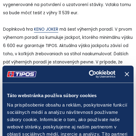
vygenerované na potvrdení o uzatvorení stávky. Vďaka tomu
sa bude môcť tešiť z výhry 11 539 eur.
Doplnková hra
KENO JOKER
má šesť výherných poradí. V prvom
výhernom poradí sa kumuluje jackpot, ktorého minimálnu výšku
6 600 eur garantuje TIPOS. Aktuálna výška jackpotu závisí od
toho, v koľkých žrebovaniach sa stihol naakumulovať. Ďalších
päť výherných poradí je stanovených pevne. V prípade, že
posledné číslo hráčovho šesťčíslia pre KENO JOKER bude
zhodné s posledným číslom vyžrebovaného šesťčíslia, vyhrá 1
euro.
Táto webstránka používa súbory cookies
KENO JOKER je doplnková hra pre hru KENO 10. Je to stávka na
Na prispôsobenie obsahu a reklám, poskytovanie funkcií
šesťčíslie, uvedené na potvrdení o uzatvorení stávky, ktoré
sociálnych médií a analýzu návštevnosti používame
vytvorí generátor náhodných čísel. Výhra v hre KENO JOKER je
súbory cookie. Informácie o tom, ako používate naše
webové stránky, poskytujeme aj našim partnerom v
dosiahnutá vtedy, ak sa vyžrebované číslice šesťčíslia hry
oblasti sociálnych médií, inzercie a analýzy. Títo partneri
KENO JOKER presne zhodujú na príslušných pozíciách s číslicami