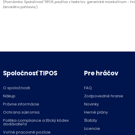
(Poznámka: Spoločnosť TIPOS používa v texte tzv. generické maskulínum - hr
Spoločnosť TIPOS
Pre hráčov
O spoločnosti
FAQ
Nákup
Zodpovedné hranie
Právne informácie
Novinky
Ochrana súkromia
Herné plány
Politika compliance a Etický kódex
Štatúty
dodávateľa
Licencie
Voľné pracovné pozície