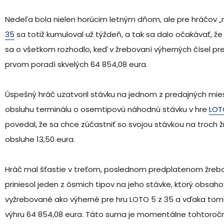
Nedeľa bola nielen horúcim letným dňom, ale pre hráčov „m
35
sa totiž kumuloval už týždeň, a tak sa dalo očakávať, 
sa o všetkom rozhodlo, keď v žrebovaní výherných čísel pre 
prvom poradí skvelých 64 854,08 eura.
Úspešný hráč uzatvoril stávku na jednom z predajných miest
obsluhu terminálu o osemtipovú náhodnú stávku v hre
LOT
povedal, že sa chce zúčastniť so svojou stávkou na troch 
obsluhe 13,50 eura.
Hráč mal šťastie v treťom, poslednom predplatenom žrebova
priniesol jeden z ôsmich tipov na jeho stávke, ktorý obsahova
vyžrebované ako výherné pre hru LOTO 5 z 35 a vďaka tomu 
výhru 64 854,08 eura. Táto suma je momentálne tohtoročn