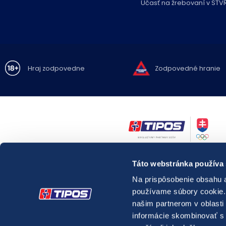
Účasť na žrebovaní v STV
Hraj zodpovedne
Zodpovedné hranie
Zákaz hrania hazardných hier osobám mladším ako 18 rokov.
Táto webstránka používa
Hazardné hry predstavujú riziko vysokých finančných strát.
Nadmerné hranie prináša so sebou možné
zdravotné riziká.
Na prispôsobenie obsahu a
V prípade potreby môžete kontaktovať
Linku pomoci pre problémy 
používame súbory cookie. 
relevantnú
špecializovanú zdravotnícku inštitúciu pôsobiacu v oblas
látkových a nelátkových závislostí.
našim partnerom v oblasti 
Webové sídlo
správcu registra vylúčených osôb.
informácie skombinovať s ď