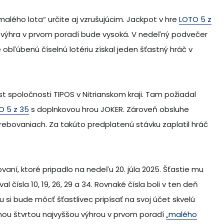
alého lota“ určite aj vzrušujúcim. Jackpot v hre
LOTO 5 z
že výhra v prvom poradí bude vysoká. V nedeľný podvečer
obľúbenú číselnú lotériu získal jeden šťastný hráč v
 spoločnosti TIPOS v Nitrianskom kraji. Tam požiadal
O 5 z 35
s doplnkovou hrou JOKER. Zároveň obsluhe
žrebovaniach. Za takúto predplatenú stávku zaplatil hráč
ní, ktoré pripadlo na nedeľu 20. júla 2025. Šťastie mu
l čísla 10, 19, 26, 29 a 34. Rovnaké čísla boli v ten deň
si bude môcť šťastlivec pripísať na svoj účet skvelú
ou štvrtou najvyššou výhrou v prvom poradí
„malého