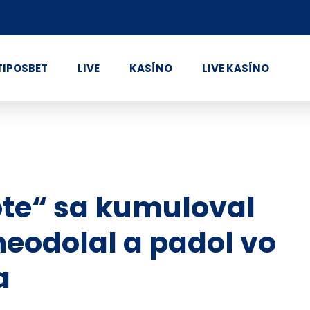
TIPOSBET
LIVE
KASÍNO
LIVE KASÍNO
ote“ sa kumuloval
neodolal a padol vo
a