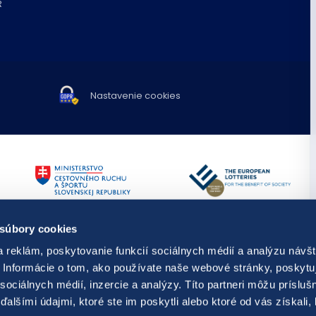
R
Nastavenie cookies
TIPOS využíva spravodajstvo a fot
 súbory cookies
Publikovanie alebo ďalšie šírenie 
predchádzajúceho písomného súh
 reklám, poskytovanie funkcií sociálnych médií a analýzu návšt
s hraním,
resp. kontaktovať
Diela odvysielané v rámci audiovi
Informácie o tom, ako používate naše webové stránky, poskytu
ti prevencie, diagnostiky a liečby
dielami.
sociálnych médií, inzercie a analýzy. Títo partneri môžu prísluš
© Copyright 2026 TIPOS, národná lo
alšími údajmi, ktoré ste im poskytli alebo ktoré od vás získali,