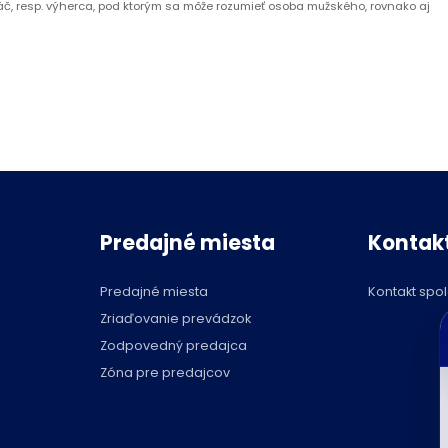
áč, resp. výherca, pod ktorým sa môže rozumieť osoba mužského, rovnako aj 
Predajné miesta
Kontak
Predajné miesta
Kontakt spo
C
Zriaďovanie prevádzok
p
Zodpovedný predajca
Zóna pre predajcov