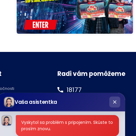
t
Radi vám pomôžeme
18177
ločnosti
hatbot
podnety@tipos.sk
Vaša asistentka
íše
Vyskytol sa problém s pripojením. Skúste to
prosím znovu.