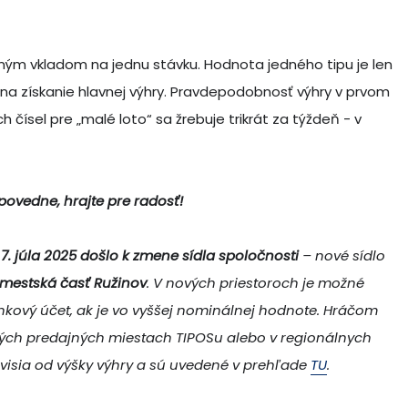
dným vkladom na jednu stávku. Hodnota jedného tipu je len
u na získanie hlavnej výhry. Pravdepodobnosť výhry v prvom
ých čísel pre „malé loto“ sa žrebuje trikrát za týždeň - v
dpovedne, hrajte pre radosť!
7. júla 2025 došlo k zmene sídla spoločnosti
– nové sídlo
- mestská časť Ružinov
. V nových priestoroch je možné
ankový účet, ak je vo vyššej nominálnej hodnote. Hráčom
ných predajných miestach TIPOSu alebo v regionálnych
ávisia od výšky výhry a sú uvedené v prehľade
TU
.