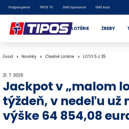
Podporujeme
TIPOS TV
SMS tipovanie
SMS klub
LOTÉRIE
ŽREBY
Úvod
Novinky
Číselné Lotérie
LOTO 5 z 35
21. 7. 2025
Jackpot v „malom l
týždeň, v nedeľu už 
výške 64 854,08 eur