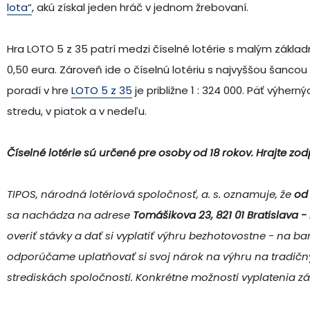
lota“
, akú získal jeden hráč v jednom žrebovaní.
Hra LOTO 5 z 35 patrí medzi číselné lotérie s malým zákla
0,50 eura. Zároveň ide o číselnú lotériu s najvyššou šanco
poradí v hre
LOTO 5 z 35
je približne 1 : 324 000. Päť výhern
stredu, v piatok a v nedeľu.
Číselné lotérie sú určené pre osoby od 18 rokov. Hrajte zo
TIPOS, národná lotériová spoločnosť, a. s. oznamuje, že
od 
sa nachádza na adrese
Tomášikova 23, 821 01 Bratislava 
overiť stávky a dať si vyplatiť výhru bezhotovostne - na b
odporúčame uplatňovať si svoj nárok na výhru na tradič
strediskách spoločnosti. Konkrétne možnosti vyplatenia z