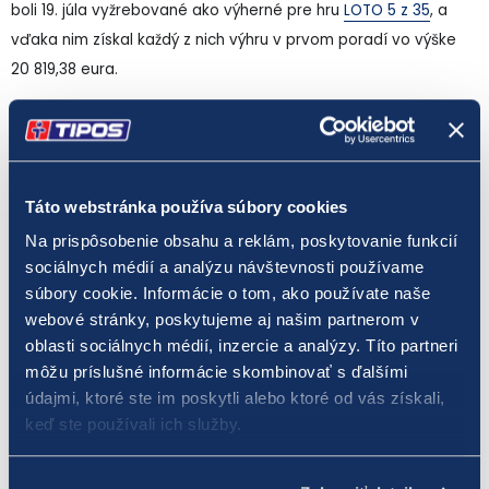
boli 19. júla vyžrebované ako výherné pre hru
LOTO 5 z 35
, a
vďaka nim získal každý z nich výhru v prvom poradí vo výške
20 819,38 eura.
V tomto roku sa uskutočnilo už 58 žrebovaní výherných čísel
pre
„malé loto“
. Z tohto počtu sa v 22 žrebovaniach podarilo
hráčom získať výhru v prvom poradí, resp. jackpot. Spomedzi
Táto webstránka používa súbory cookies
týchto úspešných žrebovaní v hre LOTO 5 z 35 eviduje národná
Na prispôsobenie obsahu a reklám, poskytovanie funkcií
lotériová spoločnosť TIPOS až 10 takých, v ktorých výhru z
sociálnych médií a analýzu návštevnosti používame
prvého poradia získali dvaja, traja alebo až štyria hráči.
súbory cookie. Informácie o tom, ako používate naše
webové stránky, poskytujeme aj našim partnerom v
Hra
LOTO 5 z 35
patrí medzi číselné lotérie s malým základným
oblasti sociálnych médií, inzercie a analýzy. Títo partneri
vkladom na jednu stávku. Hodnota jedného tipu je len 0,50
môžu príslušné informácie skombinovať s ďalšími
eura. Zároveň ide o číselnú lotériu s najvyššou šancou na
údajmi, ktoré ste im poskytli alebo ktoré od vás získali,
získanie hlavnej výhry. Pravdepodobnosť výhry v prvom poradí
keď ste používali ich služby.
v hre LOTO 5 z 35 je približne 1 : 324 000. Päť výherných čísel
pre „malé loto“ sa žrebuje dvakrát za týždeň – v stredu a v