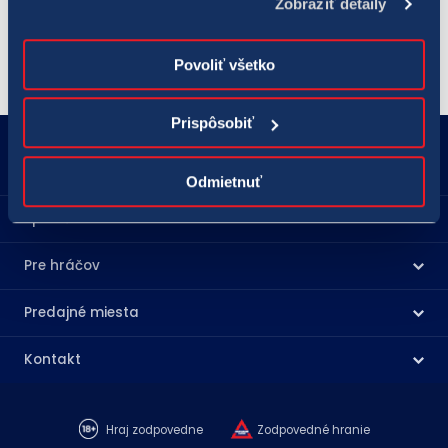
Zobraziť detaily
nedeľu.
Povoliť všetko
Prispôsobiť
18177
podnety@tipos.sk
Odmietnuť
Spoločnosť TIPOS
Pre hráčov
Predajné miesta
Kontakt
Hraj zodpovedne
Zodpovedné hranie