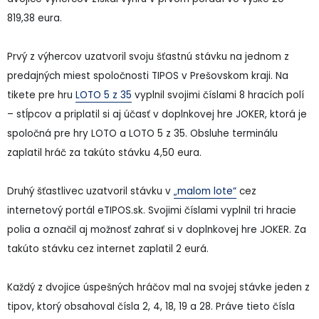
819,38 eura.
Prvý z výhercov uzatvoril svoju šťastnú stávku na jednom z
predajných miest spoločnosti TIPOS v Prešovskom kraji. Na
tikete pre hru
LOTO 5 z 35
vyplnil svojimi číslami 8 hracích polí
– stĺpcov a priplatil si aj účasť v doplnkovej hre JOKER, ktorá je
spoločná pre hry LOTO a LOTO 5 z 35. Obsluhe terminálu
zaplatil hráč za takúto stávku 4,50 eura.
Druhý šťastlivec uzatvoril stávku v
„malom lote“
cez
internetový portál eTIPOS.sk. Svojimi číslami vyplnil tri hracie
polia a označil aj možnosť zahrať si v doplnkovej hre JOKER. Za
takúto stávku cez internet zaplatil 2 eurá.
Každý z dvojice úspešných hráčov mal na svojej stávke jeden z
tipov, ktorý obsahoval čísla 2, 4, 18, 19 a 28. Práve tieto čísla