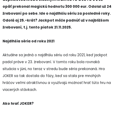
opäť prekonal magickú hodnotu 300 000 eur. Odolal už 24
žrebovaní po sebe. Ide o najdlhšiu sériu za posledné roky.
Odolá aj 25.-krát? Jackpot môže padnúť už v najbližšom
žrebovaní, t.j. tento piatok 21.11.2025.
Najdlhšia séria od roku 2021
Aktuálne sa jedná o najdlhšiu sériu od roku 2021, keď jackpot
padol práve v 23. žrebovaní. V tomto roku bola rovnaká
situácia v júni, no teraz v stredu bude séria prekonaná. Hra
JOKER sa tak dostala do fázy, keď sa stala pre mnohých
hráčov veľmi atraktívnou a využívajú možnosť hrať túto hru na
viacerých stávkach.
Ako hrať JOKER?