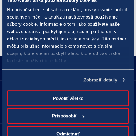
Táto webstránka používa súbory cookies
JOKER je 0,50 eura na jedno stávkové obdobie - žrebovanie.
Na prispôsobenie obsahu a reklám, poskytovanie funkcií
Výherné čísla pre lotériu EUROMILIÓNY, ako aj výherné šesťčíslie
sociálnych médií a analýzu návštevnosti používame
pre doplnkovú hru
EUROMILIÓNY JOKER
, sa žrebujú spravidla v
súbory cookie. Informácie o tom, ako používate naše
utorok a v sobotu.
webové stránky, poskytujeme aj našim partnerom v
oblasti sociálnych médií, inzercie a analýzy. Títo partneri
môžu príslušné informácie skombinovať s ďalšími
údajmi, ktoré ste im poskytli alebo ktoré od vás získali,
keď ste používali ich služby.
18177
podnety@tipos.sk
Zobraziť detaily
Spoločnosť TIPOS
Povoliť všetko
Pre hráčov
Predajné miesta
Prispôsobiť
Kontakt
Odmietnuť