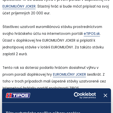
EUROMILIÓNY JOKER
. Šťastný hráč si bude môcť pripísať na svoj
účet príjemných 20 000 eur.
Šťastlivec uzatvoril euromiliónovú stávku prostredníctvom
svojho hráčskeho účtu na internetovom portáli
eTIPOS.sk
.
Účasť v doplnkovej hre EUROMILIÓNY JOKER si priplatil k
jednotipovej stávke v lotérii EUROMILIÓNY. Za takúto stávku
zaplatil 2 eurá.
Tento rok sa doteraz podarilo hráčom dosiahnuť výhru v
prvom poradí doplnkovej hry
EUROMILIÓNY JOKER
šesťkrát. Z
toho v troch prípadoch mali úspešné stávky uzatvorené cez
internetový hráčsky portál spoločnosti TIPOS.
EUROMILIÓNY JOKER je doplnková hra k číselnej lotérii
EUROMILIÓNY
. Cena za účasť v doplnkovej hre EUROMILIÓNY