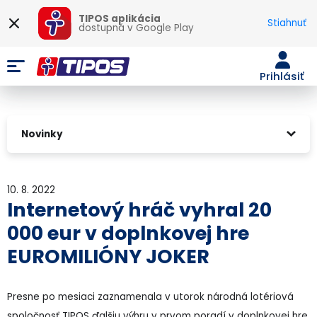
TIPOS aplikácia
Stiahnuť
dostupná v
Google Play
Prihlásiť
Novinky
10. 8. 2022
Internetový hráč vyhral 20
000 eur v doplnkovej hre
EUROMILIÓNY JOKER
Presne po mesiaci zaznamenala v utorok národná lotériová
spoločnosť TIPOS ďalšiu výhru v prvom poradí v doplnkovej hre