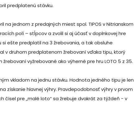
oril predplatenú stávku.
oril na jednom z predajných miest spol. TIPOS v Nitrianskom
hracích polí – stĺpcov a zvolil si aj účasť v doplnkovej hre
 si ešte predplatil na 3 žrebovania, a tak obsluhe
yhral v druhom predplatenom žrebovaní vďaka tipu, ktorý
jšom žrebovaní vyžrebované ako výherné pre hru LOTO 5 z 35.
dným vkladom na jednu stávku. Hodnota jedného tipu je len
u na získanie hlavnej výhry. Pravdepodobnosť výhry v prvom
ých čísel pre „malé loto“ sa žrebuje dvakrát za týždeň - v