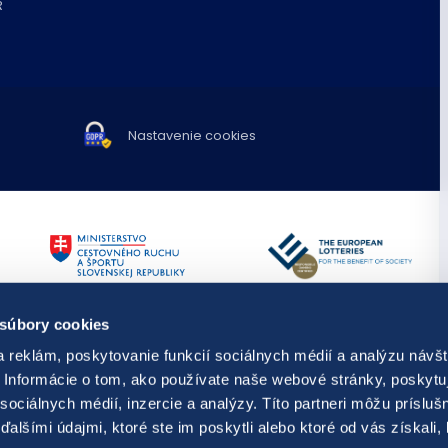
R
Nastavenie cookies
TIPOS využíva spravodajstvo a fot
 súbory cookies
Publikovanie alebo ďalšie šírenie 
predchádzajúceho písomného súh
 reklám, poskytovanie funkcií sociálnych médií a analýzu návšt
s hraním,
resp. kontaktovať
Diela odvysielané v rámci audiovi
Informácie o tom, ako používate naše webové stránky, poskytu
ti prevencie, diagnostiky a liečby
dielami.
sociálnych médií, inzercie a analýzy. Títo partneri môžu prísluš
© Copyright 2026 TIPOS, národná lo
alšími údajmi, ktoré ste im poskytli alebo ktoré od vás získali,