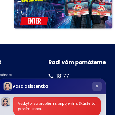
t
Radi vám pomôžeme
18177
ločnosti
hatbot
podnety@tipos.sk
Vaša asistentka
íše
Vyskytol sa problém s pripojením. Skúste to
prosím znovu.