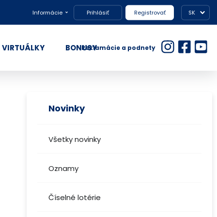
Informácie
Prihlásiť
Registrovať
SK
VIRTUÁLKY
BONUSY
Reklamácie a podnety
Novinky
m
Všetky novinky
Oznamy
Číselné lotérie