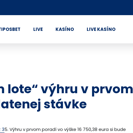
TIPOSBET
LIVE
KASÍNO
LIVE KASÍNO
m lote“ výhru v prvo
atenej stávke
 3
5. Výhru v prvom poradí vo výške 16 750,38 eura si bude