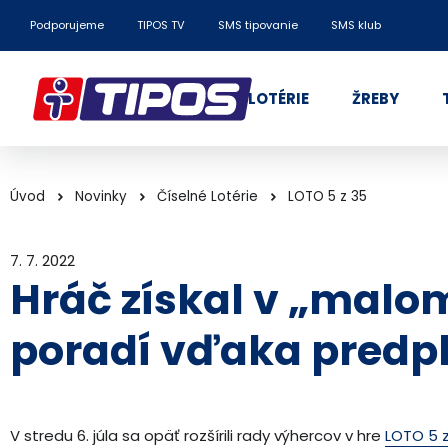
Podporujeme
TIPOS TV
SMS tipovanie
SMS klub
LOTÉRIE
ŽREBY
Úvod
Novinky
Číselné Lotérie
LOTO 5 z 35
7. 7. 2022
Hráč získal v „malo
poradí vďaka predpl
V stredu 6. júla sa opäť rozšírili rady výhercov v hre
LOTO 5 z