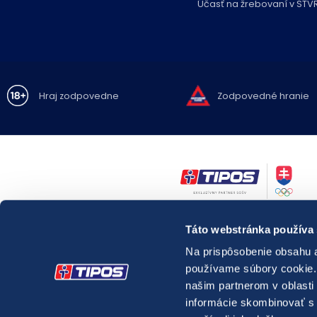
Účasť na žrebovaní v STV
Hraj zodpovedne
Zodpovedné hranie
Zákaz hrania hazardných hier osobám mladším ako 18 rokov.
Táto webstránka používa
Hazardné hry predstavujú riziko vysokých finančných strát.
Nadmerné hranie prináša so sebou možné
zdravotné riziká.
Na prispôsobenie obsahu a
V prípade potreby môžete kontaktovať
Linku pomoci pre problémy 
používame súbory cookie. 
relevantnú
špecializovanú zdravotnícku inštitúciu pôsobiacu v oblas
látkových a nelátkových závislostí.
našim partnerom v oblasti 
Webové sídlo
správcu registra vylúčených osôb.
informácie skombinovať s ď