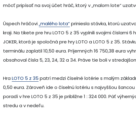
môcť pripísať na svoj účet hráč, ktorý v „malom lote“ uzatv
Úspech hráčovi
„malého lota“
priniesla stávka, ktorú uzatv
kraji. Na tikete pre hru LOTO 5 z 35 vyplnili svojimi číslami 6 
JOKER, ktorá je spoločná pre hry LOTO a LOTO 5 z 35. Stávku
terminálu zaplatil 10,50 eura. Príjemných 16 750,38 eura v
obsahoval čísla 5, 23, 24, 32 a 34. Práve tie boli v streda
Hra
LOTO 5 z 35
patrí medzi číselné lotérie s malým zákla
0,50 eura. Zároveň ide o číselnú lotériu s najvyššou šanco
poradí v hre LOTO 5 z 35 je približne 1 : 324 000. Päť výhern
stredu a v nedeľu.