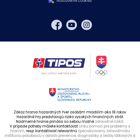
Nastavenie cookies
Zákaz hrania hazardných hier osobám mladším ako 18 rokov.
Hazardné hry predstavujú riziko vysokých finančných strát.
Nadmerné hranie prináša so sebou možné
zdravotné riziká.
V prípade potreby môžete kontaktovať
Linku pomoci pre problémy s
hraním,
resp. kontaktovať relevantnú
špecializovanú zdravotnícku
inštitúciu pôsobiacu v oblasti prevencie, diagnostiky a liečby látkových a