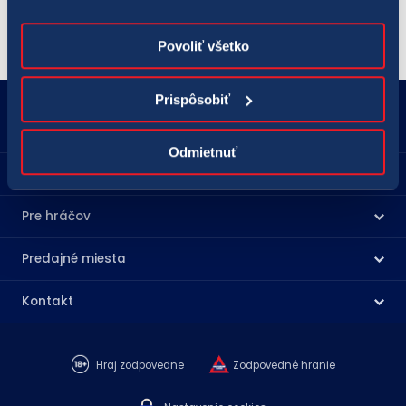
Povoliť všetko
Prispôsobiť
18177
podnety@tipos.sk
Odmietnuť
Spoločnosť TIPOS
Pre hráčov
Predajné miesta
Kontakt
Hraj zodpovedne
Zodpovedné hranie