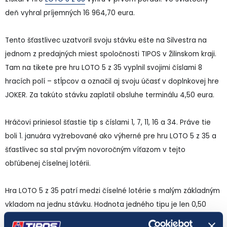
deň vyhral príjemných 16 964,70 eura.
Tento šťastlivec uzatvoril svoju stávku ešte na Silvestra na
jednom z predajných miest spoločnosti TIPOS v Žilinskom kraji.
Tam na tikete pre hru LOTO 5 z 35 vyplnil svojimi číslami 8
hracích polí – stĺpcov a označil aj svoju účasť v doplnkovej hre
JOKER. Za takúto stávku zaplatil obsluhe terminálu 4,50 eura.
Hráčovi priniesol šťastie tip s číslami 1, 7, 11, 16 a 34. Práve tie
boli 1. januára vyžrebované ako výherné pre hru LOTO 5 z 35 a
šťastlivec sa stal prvým novoročným víťazom v tejto
obľúbenej číselnej lotérii.
Hra LOTO 5 z 35 patrí medzi číselné lotérie s malým základným
vkladom na jednu stávku. Hodnota jedného tipu je len 0,50
eura. Zároveň ide o číselnú lotériu s najvyššou šancou na