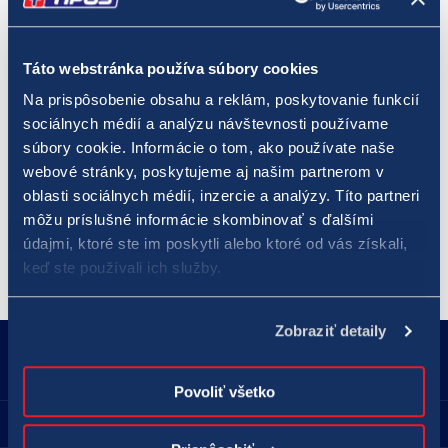
získanie hlavnej výhry. Pravdepodobnosť výhry v prvom poradí
v hre LOTO 5 z 35 je približne 1 : 324 000. Päť výherných čísel
pre
„malé loto“
sa žrebuje dvakrát za týždeň - v stredu a v
Táto webstránka používa súbory cookies
nedeľu.
Na prispôsobenie obsahu a reklám, poskytovanie funkcií
sociálnych médií a analýzu návštevnosti používame
Číselné lotérie sú určené pre osoby od 18 rokov. Hrajte
súbory cookie. Informácie o tom, ako používate naše
zodpovedne, hrajte pre radosť!
webové stránky, poskytujeme aj našim partnerom v
oblasti sociálnych médií, inzercie a analýzy. Títo partneri
môžu príslušné informácie skombinovať s ďalšími
(Poznámka: Spoločnosť TIPOS používa v texte tzv. generické maskulínum - hráč, 
resp. výherca, pod ktorým sa môže rozumieť osoba mužského, rovnako aj 
údajmi, ktoré ste im poskytli alebo ktoré od vás získali,
keď ste používali ich služby.
Zobraziť detaily
18177
podnety@tipos.sk
Povoliť všetko
Spoločnosť TIPOS