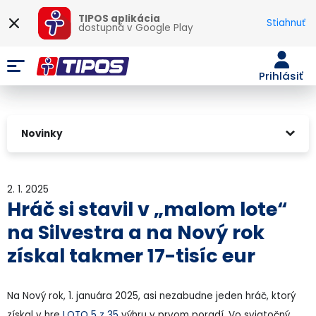
TIPOS aplikácia
Stiahnuť
dostupná v
Google Play
Prihlásiť
Novinky
2. 1. 2025
Hráč si stavil v „malom lote“
na Silvestra a na Nový rok
získal takmer 17-tisíc eur
Na Nový rok, 1. januára 2025, asi nezabudne jeden hráč, ktorý
získal v hre
LOTO 5 z 35
výhru v prvom poradí. Vo sviatočný