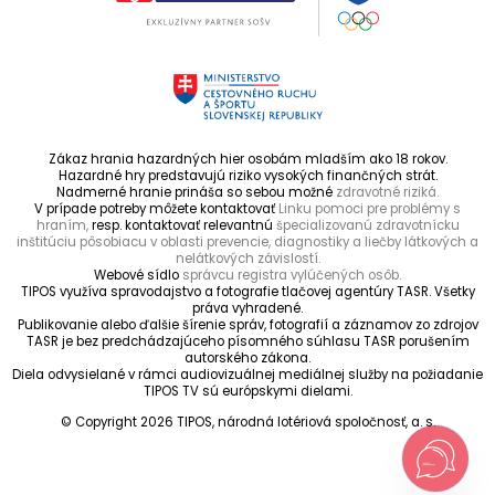
Zákaz hrania hazardných hier osobám mladším ako 18 rokov.
Hazardné hry predstavujú riziko vysokých finančných strát.
Nadmerné hranie prináša so sebou možné
zdravotné riziká.
V prípade potreby môžete kontaktovať
Linku pomoci pre problémy s
hraním,
resp. kontaktovať relevantnú
špecializovanú zdravotnícku
inštitúciu pôsobiacu v oblasti prevencie, diagnostiky a liečby látkových a
nelátkových závislostí.
Webové sídlo
správcu registra vylúčených osôb.
TIPOS využíva spravodajstvo a fotografie tlačovej agentúry TASR. Všetky
práva vyhradené.
Publikovanie alebo ďalšie šírenie správ, fotografií a záznamov zo zdrojov
TASR je bez predchádzajúceho písomného súhlasu TASR porušením
autorského zákona.
Diela odvysielané v rámci audiovizuálnej mediálnej služby na požiadanie
TIPOS TV sú európskymi dielami.
© Copyright 2026 TIPOS, národná lotériová spoločnosť, a. s.