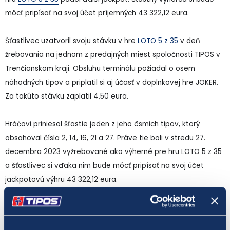
môcť pripísať na svoj účet príjemných 43 322,12 eura.
Šťastlivec uzatvoril svoju stávku v hre
LOTO 5 z 35
v deň
žrebovania na jednom z predajných miest spoločnosti TIPOS v
Trenčianskom kraji. Obsluhu terminálu požiadal o osem
náhodných tipov a priplatil si aj účasť v doplnkovej hre JOKER.
Za takúto stávku zaplatil 4,50 eura.
Hráčovi priniesol šťastie jeden z jeho ôsmich tipov, ktorý
obsahoval čísla 2, 14, 16, 21 a 27. Práve tie boli v stredu 27.
decembra 2023 vyžrebované ako výherné pre hru LOTO 5 z 35
a šťastlivec si vďaka nim bude môcť pripísať na svoj účet
jackpotovú výhru 43 322,12 eura.
Hra
LOTO 5 z 35
patrí medzi číselné lotérie s malým základným
vkladom na jednu stávku. Hodnota jedného tipu je len 0,50