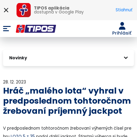
TIPOS aplikácia
Stiahnuť
dostupná v
Google Play
Prihlásiť
Novinky
28. 12. 2023
Hráč „malého lota“ vyhral v
predposlednom tohtoročnom
žrebovaní príjemný jackpot
V predposlednom tohtoročnom žrebovaní výherných čísel pre
hru
LOTO 5 z 35
padol ďalší jackpot. Šťastný výherca si bude