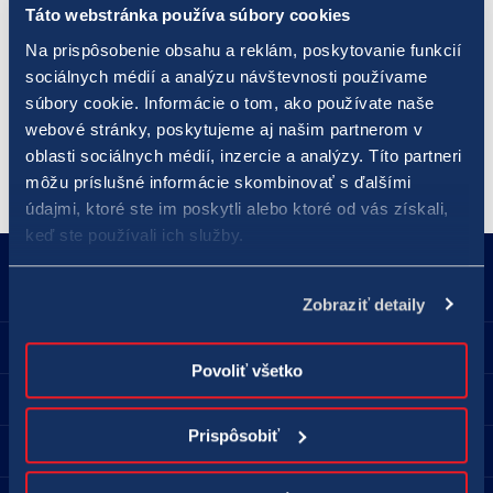
eura. Zároveň ide o číselnú lotériu s najvyššou šancou na
Táto webstránka používa súbory cookies
získanie hlavnej výhry. Pravdepodobnosť výhry v prvom poradí
Na prispôsobenie obsahu a reklám, poskytovanie funkcií
v hre
LOTO 5 z 35
je približne 1 : 324 000. Päť výherných čísel
sociálnych médií a analýzu návštevnosti používame
pre „malé loto“ sa žrebuje dvakrát za týždeň - v stredu a v
súbory cookie. Informácie o tom, ako používate naše
nedeľu.
webové stránky, poskytujeme aj našim partnerom v
oblasti sociálnych médií, inzercie a analýzy. Títo partneri
môžu príslušné informácie skombinovať s ďalšími
údajmi, ktoré ste im poskytli alebo ktoré od vás získali,
keď ste používali ich služby.
18177
podnety@tipos.sk
Zobraziť detaily
Spoločnosť TIPOS
Povoliť všetko
Pre hráčov
Prispôsobiť
Predajné miesta