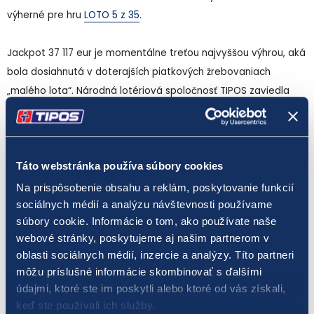
výherné pre hru
LOTO 5 z 35
.
Jackpot 37 117 eur je momentálne treťou najvyššou výhrou, aká
bola dosiahnutá v doterajších piatkových žrebovaniach
„malého lota“. Národná lotériová spoločnosť TIPOS zaviedla
piatkové žrebovania tento rok, prvé sa uskutočnilo 7. marca.
Doteraz TIPOS eviduje 11 piatkových žrebovaní, v ktorých padol
jackpot.
Táto webstránka používa súbory cookies
Hra LOTO 5 z 35 patrí medzi číselné lotérie s malým základným
Na prispôsobenie obsahu a reklám, poskytovanie funkcií
vkladom na jednu stávku. Hodnota jedného tipu je len 0,50
sociálnych médií a analýzu návštevnosti používame
súbory cookie. Informácie o tom, ako používate naše
eura. Zároveň ide o číselnú lotériu s najvyššou šancou na
webové stránky, poskytujeme aj našim partnerom v
získanie hlavnej výhry. Pravdepodobnosť výhry v prvom poradí
oblasti sociálnych médií, inzercie a analýzy. Títo partneri
v hre LOTO 5 z 35 je približne 1 : 324 000. Päť výherných čísel
môžu príslušné informácie skombinovať s ďalšími
pre
„malé loto“
sa žrebuje trikrát za týždeň - v stredu, v piatok
údajmi, ktoré ste im poskytli alebo ktoré od vás získali,
a v nedeľu.
keď ste používali ich služby.