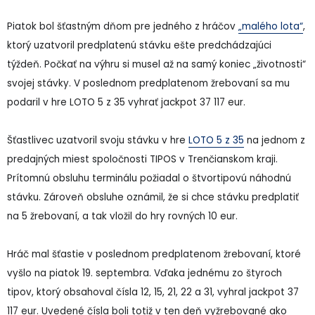
Piatok bol šťastným dňom pre jedného z hráčov
„malého lota“
,
ktorý uzatvoril predplatenú stávku ešte predchádzajúci
týždeň. Počkať na výhru si musel až na samý koniec „životnosti“
svojej stávky. V poslednom predplatenom žrebovaní sa mu
podaril v hre LOTO 5 z 35 vyhrať jackpot 37 117 eur.
Šťastlivec uzatvoril svoju stávku v hre
LOTO 5 z 35
na jednom z
predajných miest spoločnosti TIPOS v Trenčianskom kraji.
Prítomnú obsluhu terminálu požiadal o štvortipovú náhodnú
stávku. Zároveň obsluhe oznámil, že si chce stávku predplatiť
na 5 žrebovaní, a tak vložil do hry rovných 10 eur.
Hráč mal šťastie v poslednom predplatenom žrebovaní, ktoré
vyšlo na piatok 19. septembra. Vďaka jednému zo štyroch
tipov, ktorý obsahoval čísla 12, 15, 21, 22 a 31, vyhral jackpot 37
117 eur. Uvedené čísla boli totiž v ten deň vyžrebované ako