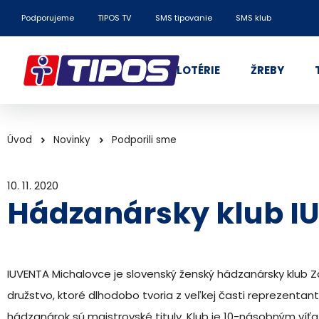
Podporujeme
TIPOS TV
SMS tipovanie
SMS klub
LOTÉRIE
ŽREBY
Úvod
Novinky
Podporili sme
10. 11. 2020
Hádzanársky klub I
IUVENTA Michalovce je slovenský ženský hádzanársky klub 
družstvo, ktoré dlhodobo tvoria z veľkej časti reprezenta
hádzanárok sú majstrovské tituly. Klub je 10-násobným v