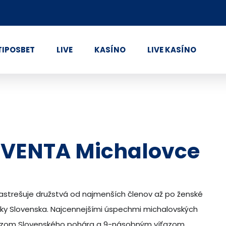
TIPOSBET
LIVE
KASÍNO
LIVE KASÍNO
UVENTA Michalovce
Zastrešuje družstvá od najmenších členov až po ženské
ntky Slovenska. Najcennejšími úspechmi michalovských
íťazom Slovenského pohára a 9-násobným víťazom