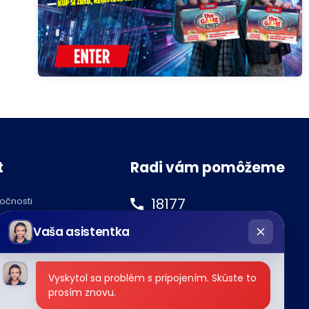
t
Radi vám pomôžeme
18177
ločnosti
hatbot
podnety@tipos.sk
Vaša asistentka
íše
Vyskytol sa problém s pripojením. Skúste to
prosím znovu.