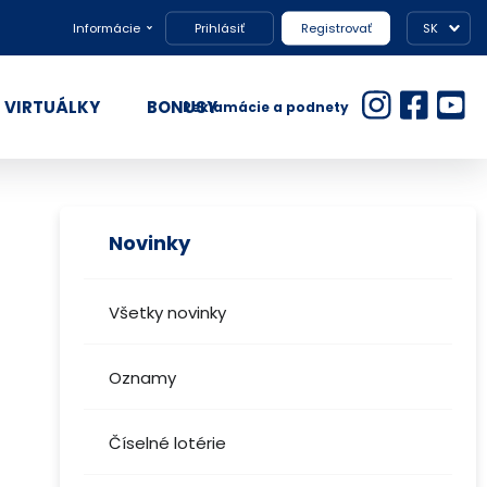
Informácie
Prihlásiť
Registrovať
SK
VIRTUÁLKY
BONUSY
Reklamácie a podnety
Novinky
Všetky novinky
Oznamy
Číselné lotérie