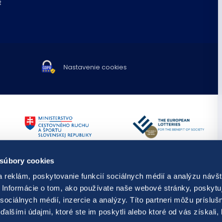
R
Nastavenie cookies
TIPOS využíva spravodajstvo a fot
 súbory cookies
Publikovanie alebo ďalšie šírenie 
predchádzajúceho písomného súh
 reklám, poskytovanie funkcií sociálnych médií a analýzu návšt
s hraním,
resp. kontaktovať
Diela odvysielané v rámci audiovi
Informácie o tom, ako používate naše webové stránky, poskytu
ti prevencie, diagnostiky a liečby
dielami.
sociálnych médií, inzercie a analýzy. Títo partneri môžu prísluš
© Copyright 2026 TIPOS, národná lo
alšími údajmi, ktoré ste im poskytli alebo ktoré od vás získali,