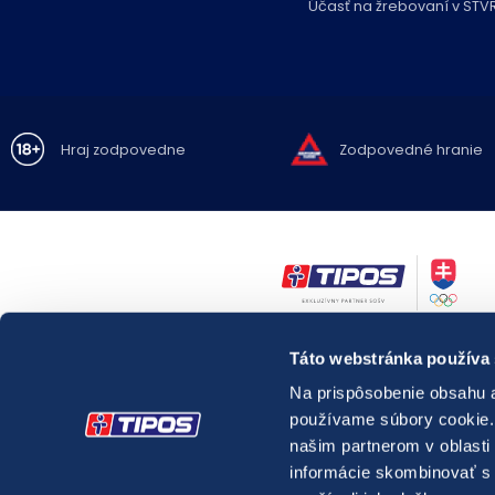
Účasť na žrebovaní v STV
Hraj zodpovedne
Zodpovedné hranie
Zákaz hrania hazardných hier osobám mladším ako 18 rokov.
Táto webstránka používa
Hazardné hry predstavujú riziko vysokých finančných strát.
Nadmerné hranie prináša so sebou možné
zdravotné riziká.
Na prispôsobenie obsahu a
V prípade potreby môžete kontaktovať
Linku pomoci pre problémy 
používame súbory cookie. 
relevantnú
špecializovanú zdravotnícku inštitúciu pôsobiacu v oblas
látkových a nelátkových závislostí.
našim partnerom v oblasti 
Webové sídlo
správcu registra vylúčených osôb.
informácie skombinovať s ď