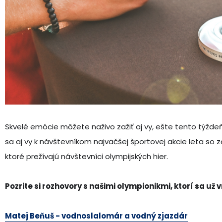
Skvelé emócie môžete naživo zažiť aj vy, ešte tento týždeň
sa aj vy k návštevníkom najväčšej športovej akcie leta so
ktoré prežívajú návštevníci olympijských hier.
Pozrite si rozhovory s našimi olympionikmi, ktorí sa už vr
Matej Beňuš - vodnoslalomár a vodný zjazdár