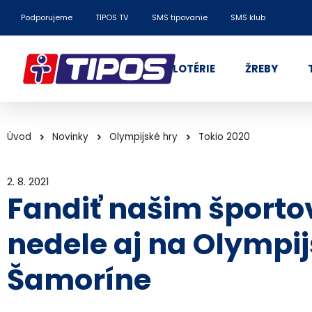
Podporujeme
TIPOS TV
SMS tipovanie
SMS klub
LOTÉRIE
ŽREBY
Úvod
Novinky
Olympijské hry
Tokio 2020
2. 8. 2021
Fandiť našim šport
nedele aj na Olympij
Šamoríne