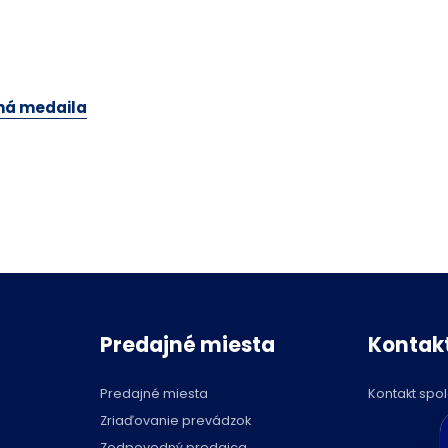
rná medaila
Predajné miesta
Kontak
Predajné miesta
Kontakt spo
C
Zriaďovanie prevádzok
p
Zodpovedný predajca