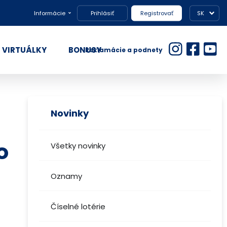
Informácie
Prihlásiť
Registrovať
SK
VIRTUÁLKY
BONUSY
Reklamácie a podnety
Novinky
o
Všetky novinky
Oznamy
Číselné lotérie