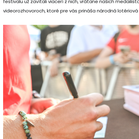
festivalu už zavítali viacerí z nich, vrátane našich medailis
videorozhovoroch, ktoré pre vás prináša národná lotériová