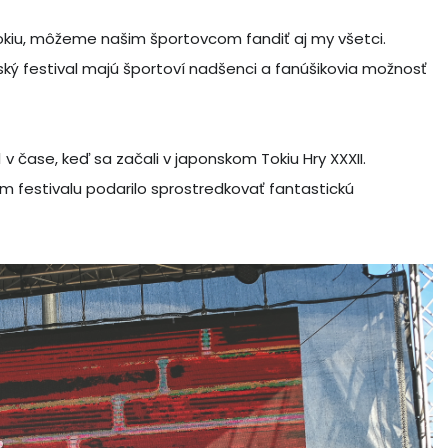
Tokiu, môžeme našim športovcom fandiť aj my všetci.
 festival majú športoví nadšenci a fanúšikovia možnosť
1 v čase, keď sa začali v japonskom Tokiu Hry XXXII.
m festivalu podarilo sprostredkovať fantastickú