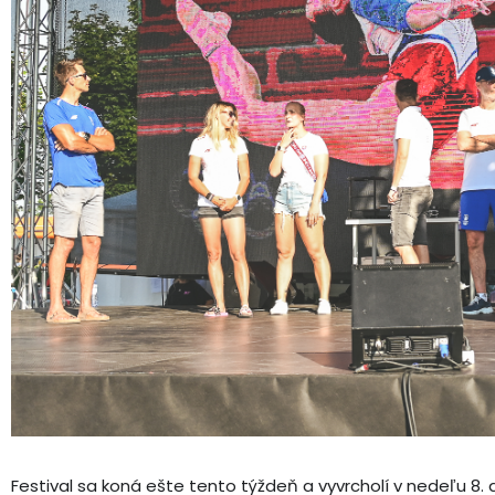
Festival sa koná ešte tento týždeň a vyvrcholí v nedeľu 8