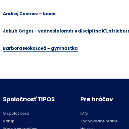
Andrej Csemez – boxer
Jakub Grigar - vodnoslalomár v disciplíne K1, striebo
Barbora Mokošová – gymnastka
Spoločnosť TIPOS
Pre hráčov
O spoločnosti
FAQ
Nákup
Zodpovedné hranie
Právne informácie
Novinky