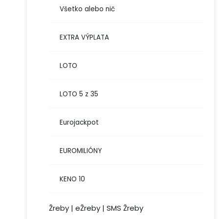
Všetko alebo nič
EXTRA VÝPLATA
LOTO
LOTO 5 z 35
Eurojackpot
EUROMILIÓNY
KENO 10
Žreby | eŽreby | SMS Žreby