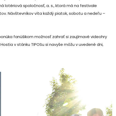
 lotériová spoločnosť, a. s., ktorá má na festivale
tov. Návštevníkov víta každý piatok, sobotu a nedeľu –
ponúka fanúšikom možnosť zahrať si zaujímavé videohry
. Hostia v stánku TIPOSu si navyše môžu v uvedené dni,