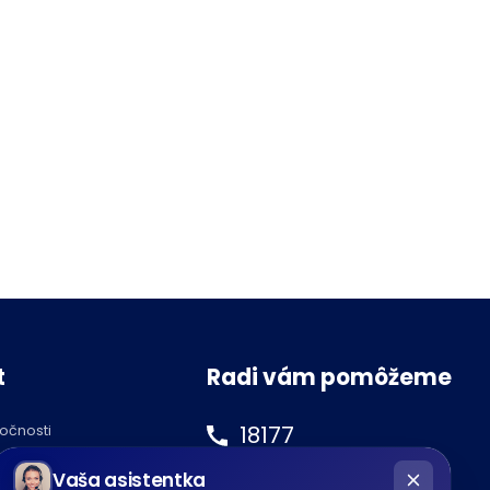
t
Radi vám pomôžeme
18177
ločnosti
hatbot
podnety@tipos.sk
Vaša asistentka
íše