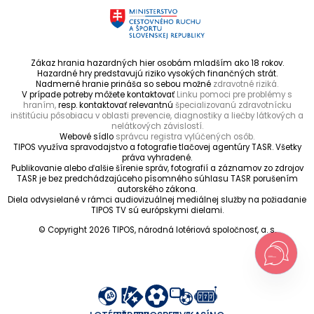
Zákaz hrania hazardných hier osobám mladším ako 18 rokov.
Hazardné hry predstavujú riziko vysokých finančných strát.
Nadmerné hranie prináša so sebou možné
zdravotné riziká.
V prípade potreby môžete kontaktovať
Linku pomoci pre problémy s
hraním,
resp. kontaktovať relevantnú
špecializovanú zdravotnícku
inštitúciu pôsobiacu v oblasti prevencie, diagnostiky a liečby látkových a
nelátkových závislostí.
Webové sídlo
správcu registra vylúčených osôb.
TIPOS využíva spravodajstvo a fotografie tlačovej agentúry TASR. Všetky
práva vyhradené.
Publikovanie alebo ďalšie šírenie správ, fotografií a záznamov zo zdrojov
TASR je bez predchádzajúceho písomného súhlasu TASR porušením
autorského zákona.
Diela odvysielané v rámci audiovizuálnej mediálnej služby na požiadanie
TIPOS TV sú európskymi dielami.
© Copyright 2026 TIPOS, národná lotériová spoločnosť, a. s.