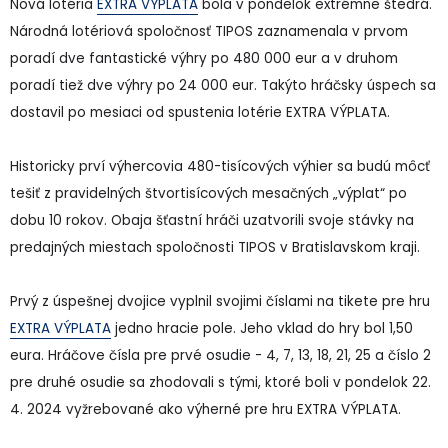
Nová lotéria
EXTRA VÝPLATA
bola v pondelok extrémne štedrá.
Národná lotériová spoločnosť TIPOS zaznamenala v prvom
poradí dve fantastické výhry po 480 000 eur a v druhom
poradí tiež dve výhry po 24 000 eur. Takýto hráčsky úspech sa
dostavil po mesiaci od spustenia lotérie EXTRA VÝPLATA.
Historicky prví výhercovia 480-tisícových výhier sa budú môcť
tešiť z pravidelných štvortisícových mesačných „výplat“ po
dobu 10 rokov. Obaja šťastní hráči uzatvorili svoje stávky na
predajných miestach spoločnosti TIPOS v Bratislavskom kraji.
Prvý z úspešnej dvojice vyplnil svojimi číslami na tikete pre hru
EXTRA VÝPLATA
jedno hracie pole. Jeho vklad do hry bol 1,50
eura. Hráčove čísla pre prvé osudie - 4, 7, 13, 18, 21, 25 a číslo 2
pre druhé osudie sa zhodovali s tými, ktoré boli v pondelok 22.
4. 2024 vyžrebované ako výherné pre hru EXTRA VÝPLATA.