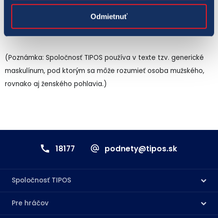
ktoré sú vyplácané výhercovi v pravidelných mesačných
Odmietnuť
splátkach po 2 000 eur počas jedného roka. Cena za jeden tip
na jedno žrebovanie v lotérii EXTRA VÝPLATA je 1,50 eura.
(Poznámka: Spoločnosť TIPOS používa v texte tzv. generické
maskulínum, pod ktorým sa môže rozumieť osoba mužského,
rovnako aj ženského pohlavia.)
18177
podnety@tipos.sk
Spoločnosť TIPOS
Pre hráčov