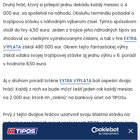
Druhý hráč, ktorý si prilepší jednu dekádu každý mesiac o 4
000 eur, sa spoliehal na náhodu. Obsluhu terminálu požiadal o
trojtipovú stávku s náhodným výberom čísel. Týmto spôsobom
vložil do hry 4,50 eura. Jeden z trojice jeho náhodných tipov sa
zhodoval so všetkými vyžrebovanými číslami, a tak v hre
EXTRA
VÝPLATA
získal 480 000 eur. Okrem tejto fantastickej výhry
získal vďaka svojej trojtipovej stávke aj jednu výhru v 6. poradí
v hodnote 8,50 eura.
Aj v druhom poradí lotérie
EXTRA VÝPLATA
boli úspešní dvaja
hráči. Každý z nich sa bude môcť tešiť jeden rok každý mesiac
na 2 000 eur, ktoré im „cinknú“ na bankový účet od TIPOSu.
Prvý z tejto dvojice hráčov uzatvoril svoju šťastnú stávku na
jednom z predajných miest spoločnosti TIPOS v Košickom kraji.
Na tikete pre hru
EXTRA VÝPLATA
vyplnil svojimi číslami štyri
hracie polia. Do hry vložil 6 eur. Jeden z jeho tipov sa zhodoval