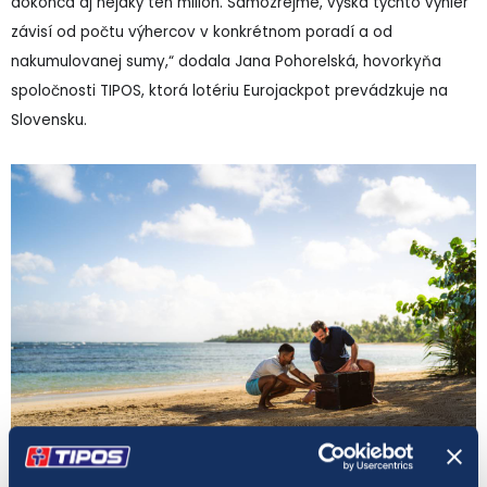
dokonca aj nejaký ten milión. Samozrejme, výška týchto výhier
závisí od počtu výhercov v konkrétnom poradí a od
nakumulovanej sumy,“ dodala Jana Pohorelská, hovorkyňa
spoločnosti TIPOS, ktorá lotériu Eurojackpot prevádzkuje na
Slovensku.