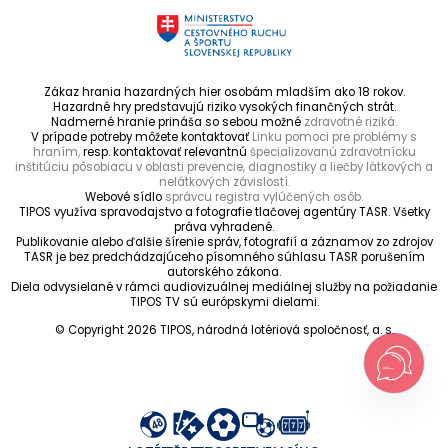
Zákaz hrania hazardných hier osobám mladším ako 18 rokov.
Hazardné hry predstavujú riziko vysokých finančných strát.
Nadmerné hranie prináša so sebou možné
zdravotné riziká.
V prípade potreby môžete kontaktovať
Linku pomoci pre problémy s
hraním,
resp. kontaktovať relevantnú
špecializovanú zdravotnícku
inštitúciu pôsobiacu v oblasti prevencie, diagnostiky a liečby látkových a
nelátkových závislostí.
Webové sídlo
správcu registra vylúčených osôb.
TIPOS využíva spravodajstvo a fotografie tlačovej agentúry TASR. Všetky
práva vyhradené.
Publikovanie alebo ďalšie šírenie správ, fotografií a záznamov zo zdrojov
TASR je bez predchádzajúceho písomného súhlasu TASR porušením
autorského zákona.
Diela odvysielané v rámci audiovizuálnej mediálnej služby na požiadanie
TIPOS TV sú európskymi dielami.
© Copyright 2026 TIPOS, národná lotériová spoločnosť, a. s.