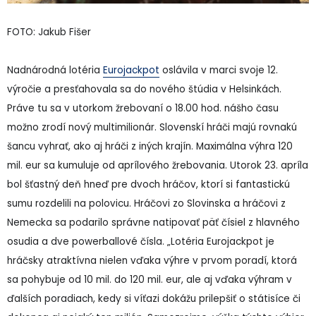
FOTO: Jakub Fišer
Nadnárodná lotéria
Eurojackpot
oslávila v marci svoje 12.
výročie a presťahovala sa do nového štúdia v Helsinkách.
Práve tu sa v utorkom žrebovaní o 18.00 hod. nášho času
možno zrodí nový multimilionár. Slovenskí hráči majú rovnakú
šancu vyhrať, ako aj hráči z iných krajín. Maximálna výhra 120
mil. eur sa kumuluje od aprílového žrebovania. Utorok 23. apríla
bol šťastný deň hneď pre dvoch hráčov, ktorí si fantastickú
sumu rozdelili na polovicu. Hráčovi zo Slovinska a hráčovi z
Nemecka sa podarilo správne natipovať päť čísiel z hlavného
osudia a dve powerballové čísla. „Lotéria Eurojackpot je
hráčsky atraktívna nielen vďaka výhre v prvom poradí, ktorá
sa pohybuje od 10 mil. do 120 mil. eur, ale aj vďaka výhram v
ďalších poradiach, kedy si víťazi dokážu prilepšiť o státisíce či