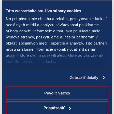
FOTO: Jakub Fišer
Táto webstránka používa súbory cookies
Na prispôsobenie obsahu a reklám, poskytovanie funkcií
Za stávku vo výške 6 eur získal takmer 59 miliónov
sociálnych médií a analýzu návštevnosti používame
súbory cookie. Informácie o tom, ako používate naše
Doteraz sa „eurojackpotovým“ multimilionárom stal jeden
webové stránky, poskytujeme aj našim partnerom v
Slovák, ktorý v roku 2020 vyhral 58 807 427 eur. Na východe
oblasti sociálnych médií, inzercie a analýzy. Títo partneri
Slovenska, na jednom z predajných miest TIPOSu mu systém
môžu príslušné informácie skombinovať s ďalšími
vygeneroval náhodné čísla, ktoré sa zhodovali s tými v
údajmi, ktoré ste im poskytli alebo ktoré od vás získali,
keď ste používali ich služby.
najbližšom žrebovaní. Za svoju stávku zaplatil 6 eur. Rok 2020
bol pre slovenských hráčov Eurojackpotu naozaj prajný. Na
miliónové výhry z druhého poradia siahli aj dvaja Slováci, ktorí
Zobraziť detaily
si odniesli 7,3 mil. a 5,2 mil. eur.
Povoliť všetko
Prispôsobiť