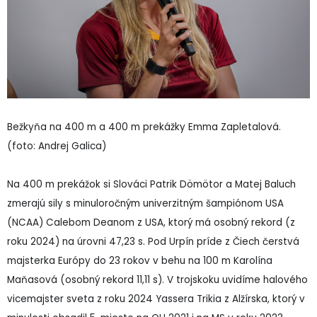
Bežkyňa na 400 m a 400 m prekážky Emma Zapletalová.
(foto: Andrej Galica)
Na 400 m prekážok si Slováci Patrik Dömötor a Matej Baluch
zmerajú sily s minuloročným univerzitným šampiónom USA
(NCAA) Calebom Deanom z USA, ktorý má osobný rekord (z
roku 2024) na úrovni 47,23 s. Pod Urpín príde z Čiech čerstvá
majsterka Európy do 23 rokov v behu na 100 m Karolína
Maňasová (osobný rekord 11,11 s). V trojskoku uvidíme halového
vicemajster sveta z roku 2024 Yassera Trikia z Alžírska, ktorý v