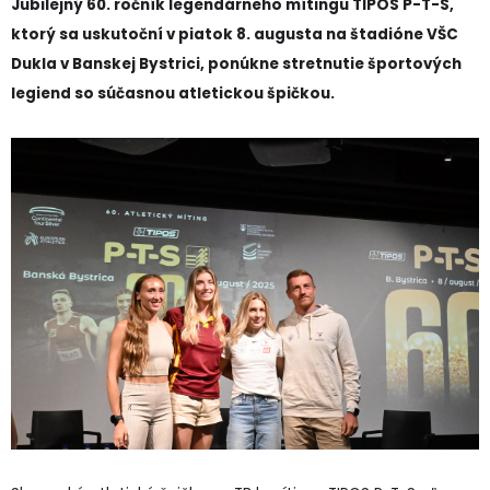
Jubilejný 60. ročník legendárneho mítingu TIPOS P-T-S,
ktorý sa uskutoční v piatok 8. augusta na štadióne VŠC
Dukla v Banskej Bystrici, ponúkne stretnutie športových
legiend so súčasnou atletickou špičkou.