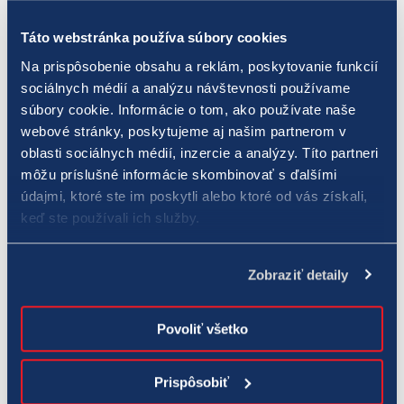
až v auguste a vlani bola jediná slovenská víťazka na mítingu
Táto webstránka používa súbory cookies
TIPOS P-T-S.
Na prispôsobenie obsahu a reklám, poskytovanie funkcií
sociálnych médií a analýzu návštevnosti používame
súbory cookie. Informácie o tom, ako používate naše
webové stránky, poskytujeme aj našim partnerom v
oblasti sociálnych médií, inzercie a analýzy. Títo partneri
môžu príslušné informácie skombinovať s ďalšími
údajmi, ktoré ste im poskytli alebo ktoré od vás získali,
keď ste používali ich služby.
Zobraziť detaily
Povoliť všetko
Bežkyňa na 800 m Gabriela Gajanová. (foto: Andrej Galica)
Prispôsobiť