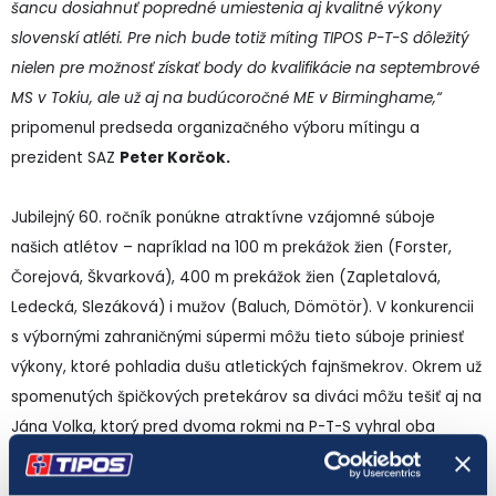
šancu dosiahnuť popredné umiestenia aj kvalitné výkony
slovenskí atléti. Pre nich bude totiž míting TIPOS P-T-S dôležitý
nielen pre možnosť získať body do kvalifikácie na septembrové
MS v Tokiu, ale už aj na budúcoročné ME v Birminghame,“
pripomenul predseda organizačného výboru mítingu a
prezident SAZ
Peter Korčok.
Jubilejný 60. ročník ponúkne atraktívne vzájomné súboje
našich atlétov – napríklad na 100 m prekážok žien (Forster,
Čorejová, Škvarková), 400 m prekážok žien (Zapletalová,
Ledecká, Slezáková) i mužov (Baluch, Dömötör). V konkurencii
s výbornými zahraničnými súpermi môžu tieto súboje priniesť
výkony, ktoré pohladia dušu atletických fajnšmekrov. Okrem už
spomenutých špičkových pretekárov sa diváci môžu tešiť aj na
Jána Volka, ktorý pred dvoma rokmi na P-T-S vyhral oba
šprinty, či na vicemajsterku Európy 2024 na 800 m Gabrielu
Gajanovú, ktorá pre zdravotné problémy začína letnú sezónu