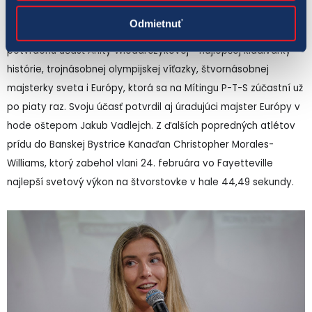
Organizátori 60. ročníka TIPOS P-T-S už dávajú dokopy
Odmietnuť
štartové listiny v 16 disciplínach hlavného programu. Majú
potvrdenú účasť Anity Wlodarczykovej - najlepšej kladivárky
histórie, trojnásobnej olympijskej víťazky, štvornásobnej
majsterky sveta i Európy, ktorá sa na Mítingu P-T-S zúčastní už
po piaty raz. Svoju účasť potvrdil aj úradujúci majster Európy v
hode oštepom Jakub Vadlejch. Z ďalších popredných atlétov
prídu do Banskej Bystrice Kanaďan Christopher Morales-
Williams, ktorý zabehol vlani 24. februára vo Fayetteville
najlepší svetový výkon na štvorstovke v hale 44,49 sekundy.