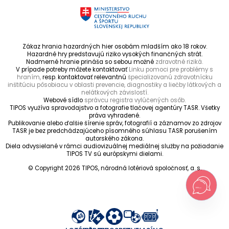
Zákaz hrania hazardných hier osobám mladším ako 18 rokov.
Hazardné hry predstavujú riziko vysokých finančných strát.
Nadmerné hranie prináša so sebou možné
zdravotné riziká.
V prípade potreby môžete kontaktovať
Linku pomoci pre problémy s
hraním,
resp. kontaktovať relevantnú
špecializovanú zdravotnícku
inštitúciu pôsobiacu v oblasti prevencie, diagnostiky a liečby látkových a
nelátkových závislostí.
Webové sídlo
správcu registra vylúčených osôb.
TIPOS využíva spravodajstvo a fotografie tlačovej agentúry TASR. Všetky
práva vyhradené.
Publikovanie alebo ďalšie šírenie správ, fotografií a záznamov zo zdrojov
TASR je bez predchádzajúceho písomného súhlasu TASR porušením
autorského zákona.
Diela odvysielané v rámci audiovizuálnej mediálnej služby na požiadanie
TIPOS TV sú európskymi dielami.
© Copyright 2026 TIPOS, národná lotériová spoločnosť, a. s.