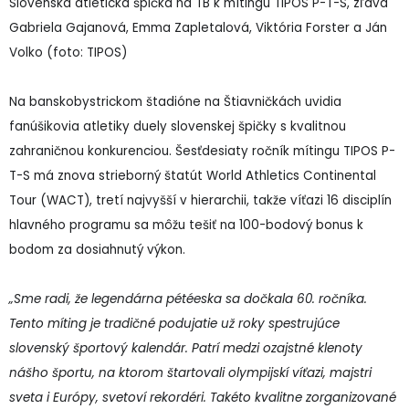
Slovenská atletická špička na TB k mítingu TIPOS P-T-S, zľava
Gabriela Gajanová, Emma Zapletalová, Viktória Forster a Ján
Volko (foto: TIPOS)
Na banskobystrickom štadióne na Štiavničkách uvidia
fanúšikovia atletiky duely slovenskej špičky s kvalitnou
zahraničnou konkurenciou. Šesťdesiaty ročník mítingu TIPOS P-
T-S má znova strieborný štatút World Athletics Continental
Tour (WACT), tretí najvyšší v hierarchii, takže víťazi 16 disciplín
hlavného programu sa môžu tešiť na 100-bodový bonus k
bodom za dosiahnutý výkon.
„Sme radi, že legendárna pétéeska sa dočkala 60. ročníka.
Tento míting je tradičné podujatie už roky spestrujúce
slovenský športový kalendár. Patrí medzi ozajstné klenoty
nášho športu, na ktorom štartovali olympijskí víťazi, majstri
sveta i Európy, svetoví rekordéri. Takéto kvalitne zorganizované