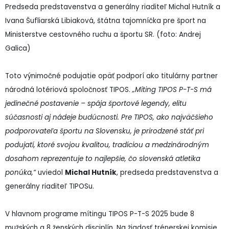
Predseda predstavenstva a generálny riaditeľ Michal Hutník a
Ivana Šufliarská Libiaková, štátna tajomníčka pre šport na
Ministerstve cestovného ruchu a športu SR. (foto: Andrej
Galica)
Toto výnimočné podujatie opäť podporí ako titulárny partner
národná lotériová spoločnosť TIPOS.
„Míting TIPOS P-T-S má
jedinečné postavenie – spája športové legendy, elitu
súčasnosti aj nádeje budúcnosti. Pre TIPOS, ako najväčšieho
podporovateľa športu na Slovensku, je prirodzené stáť pri
podujatí, ktoré svojou kvalitou, tradíciou a medzinárodným
dosahom reprezentuje to najlepšie, čo slovenská atletika
ponúka,“
uviedol
Michal Hutník
, predseda predstavenstva a
generálny riaditeľ TIPOSu.
V hlavnom programe mítingu TIPOS P-T-S 2025 bude 8
mužských a 8 ženských disciplín. Na žiadosť trénerskej komisie