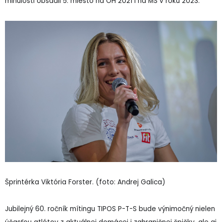
minulosti obsadil 5. miesto na OH 2021 i na MS v roku 2023.
Šprintérka Viktória Forster. (foto: Andrej Galica)
Jubilejný 60. ročník mítingu TIPOS P-T-S bude výnimočný nielen