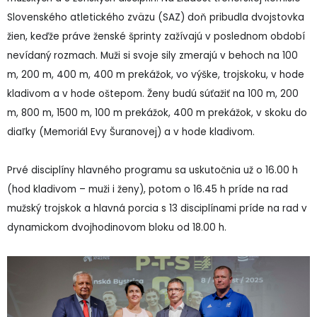
Slovenského atletického zväzu (SAZ) doň pribudla dvojstovka
žien, keďže práve ženské šprinty zažívajú v poslednom období
nevídaný rozmach. Muži si svoje sily zmerajú v behoch na 100
m, 200 m, 400 m, 400 m prekážok, vo výške, trojskoku, v hode
kladivom a v hode oštepom. Ženy budú súťažiť na 100 m, 200
m, 800 m, 1500 m, 100 m prekážok, 400 m prekážok, v skoku do
diaľky (Memoriál Evy Šuranovej) a v hode kladivom.
Prvé disciplíny hlavného programu sa uskutočnia už o 16.00 h
(hod kladivom – muži i ženy), potom o 16.45 h príde na rad
mužský trojskok a hlavná porcia s 13 disciplínami príde na rad v
dynamickom dvojhodinovom bloku od 18.00 h.