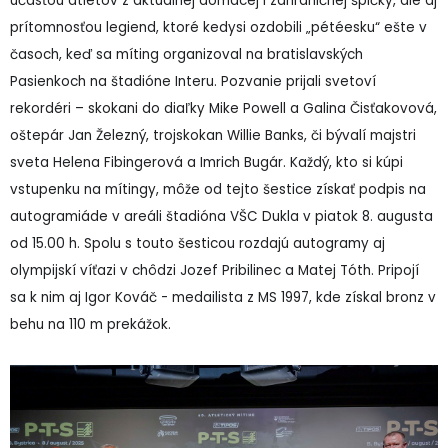
účasťou atlétov z aktuálnej domácej i zahraničnej špičky, ale aj
prítomnosťou legiend, ktoré kedysi ozdobili „pétéesku“ ešte v
časoch, keď sa míting organizoval na bratislavských
Pasienkoch na štadióne Interu. Pozvanie prijali svetoví
rekordéri – skokani do diaľky Mike Powell a Galina Čisťakovová,
oštepár Jan Železný, trojskokan Willie Banks, či bývalí majstri
sveta Helena Fibingerová a Imrich Bugár. Každý, kto si kúpi
vstupenku na mítingy, môže od tejto šestice získať podpis na
autogramiáde v areáli štadióna VŠC Dukla v piatok 8. augusta
od 15.00 h. Spolu s touto šesticou rozdajú autogramy aj
olympijskí víťazi v chôdzi Jozef Pribilinec a Matej Tóth. Pripojí
sa k nim aj Igor Kováč - medailista z MS 1997, kde získal bronz v
behu na 110 m prekážok.