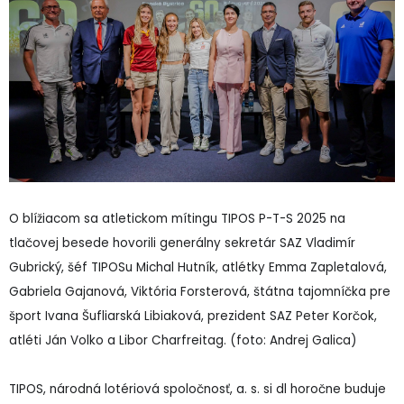
O blížiacom sa atletickom mítingu TIPOS P-T-S 2025 na
tlačovej besede hovorili generálny sekretár SAZ Vladimír
Gubrický, šéf TIPOSu Michal Hutník, atlétky Emma Zapletalová,
Gabriela Gajanová, Viktória Forsterová, štátna tajomníčka pre
šport Ivana Šufliarská Libiaková, prezident SAZ Peter Korčok,
atléti Ján Volko a Libor Charfreitag. (foto: Andrej Galica)
TIPOS, národná lotériová spoločnosť, a. s. si dl horočne buduje