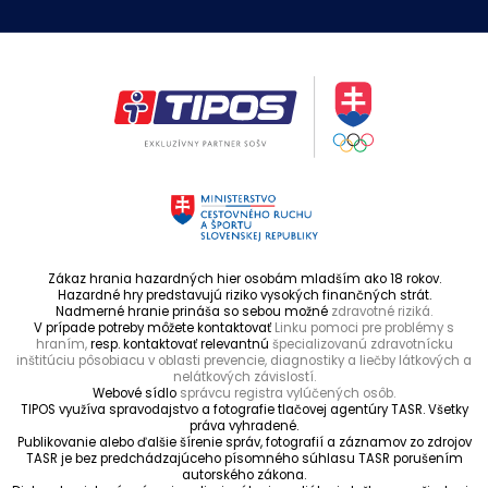
Zákaz hrania hazardných hier osobám mladším ako 18 rokov.
Hazardné hry predstavujú riziko vysokých finančných strát.
Nadmerné hranie prináša so sebou možné
zdravotné riziká.
V prípade potreby môžete kontaktovať
Linku pomoci pre problémy s
hraním,
resp. kontaktovať relevantnú
špecializovanú zdravotnícku
inštitúciu pôsobiacu v oblasti prevencie, diagnostiky a liečby látkových a
nelátkových závislostí.
Webové sídlo
správcu registra vylúčených osôb.
TIPOS využíva spravodajstvo a fotografie tlačovej agentúry TASR. Všetky
práva vyhradené.
Publikovanie alebo ďalšie šírenie správ, fotografií a záznamov zo zdrojov
TASR je bez predchádzajúceho písomného súhlasu TASR porušením
autorského zákona.