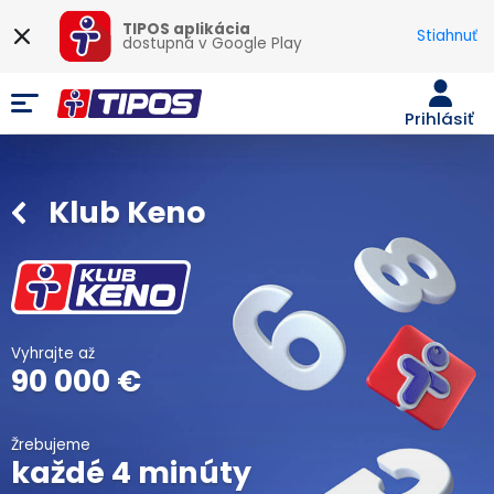
TIPOS aplikácia
Stiahnuť
dostupná v
Google Play
Prihlásiť
Klub Keno
Vyhrajte až
90 000 €
Žrebujeme
každé 4 minúty