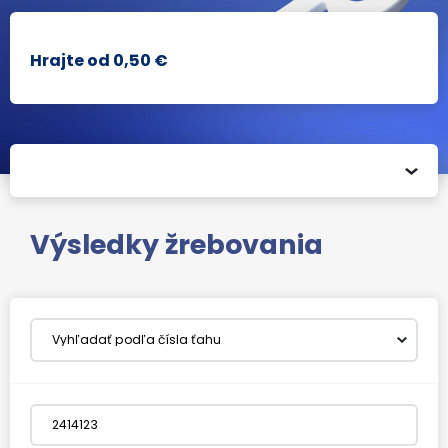
Hrajte od 0,50 €
Archív žrebovaní
Výsledky žrebovania
Ako hrať ?
Všetko o číselnej lotérii Klub KENO
Všetky lotérie