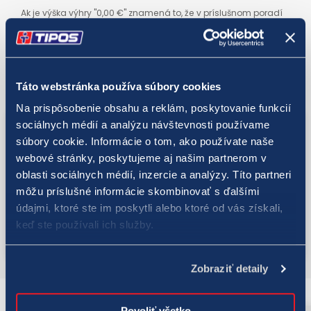
Ak je výška výhry "0,00 €" znamená to, že v príslušnom poradí
nebola dosiahnutá žiadna výhra. Vaše potvrdenie o
uzatvorení stávky si môžete nechať skontrolovať na
ktoromkoľvek predajnom mieste, ktoré je vybavené systémom
online.
Táto webstránka používa súbory cookies
Na prispôsobenie obsahu a reklám, poskytovanie funkcií
sociálnych médií a analýzu návštevnosti používame
súbory cookie. Informácie o tom, ako používate naše
webové stránky, poskytujeme aj našim partnerom v
oblasti sociálnych médií, inzercie a analýzy. Títo partneri
môžu príslušné informácie skombinovať s ďalšími
údajmi, ktoré ste im poskytli alebo ktoré od vás získali,
keď ste používali ich služby.
Zobraziť detaily
Klub Keno novinky
Povoliť všetko