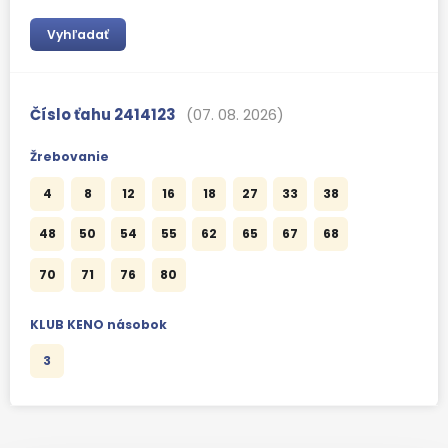
Vyhľadať
Číslo ťahu
2414123
07. 08. 2026
Žrebovanie
4
8
12
16
18
27
33
38
48
50
54
55
62
65
67
68
70
71
76
80
KLUB KENO násobok
3