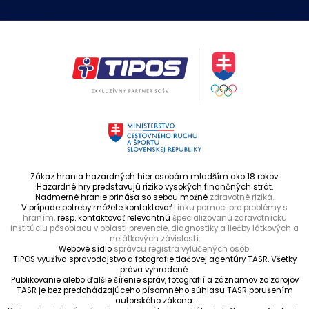
Zákaz hrania hazardných hier osobám mladším ako 18 rokov.
Hazardné hry predstavujú riziko vysokých finančných strát.
Nadmerné hranie prináša so sebou možné
zdravotné riziká.
V prípade potreby môžete kontaktovať
Linku pomoci pre problémy s
hraním,
resp. kontaktovať relevantnú
špecializovanú zdravotnícku
inštitúciu pôsobiacu v oblasti prevencie, diagnostiky a liečby látkových a
nelátkových závislostí.
Webové sídlo
správcu registra vylúčených osôb.
TIPOS využíva spravodajstvo a fotografie tlačovej agentúry TASR. Všetky
práva vyhradené.
Publikovanie alebo ďalšie šírenie správ, fotografií a záznamov zo zdrojov
TASR je bez predchádzajúceho písomného súhlasu TASR porušením
autorského zákona.