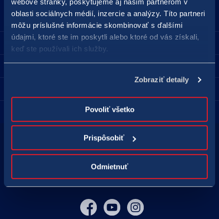
webové stránky, poskytujeme aj našim partnerom v
18177
podnety@tipos.sk
oblasti sociálnych médií, inzercie a analýzy. Títo partneri
môžu príslušné informácie skombinovať s ďalšími
údajmi, ktoré ste im poskytli alebo ktoré od vás získali,
Spoločnosť TIPOS
keď ste používali ich služby.
Pre hráčov
Zobraziť detaily
Predajné miesta
Povoliť všetko
Kontakt
Prispôsobiť
Hraj zodpovedne
Zodpovedné hranie
Odmietnuť
Nastavenie cookies