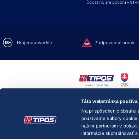
Účasť na žrebovaní v STV
Hraj zodpovedne
Zodpovedné hranie
Zákaz hrania hazardných hier osobám mladším ako 18 rokov.
Táto webstránka používa
Hazardné hry predstavujú riziko vysokých finančných strát.
Nadmerné hranie prináša so sebou možné
zdravotné riziká.
Na prispôsobenie obsahu a
V prípade potreby môžete kontaktovať
Linku pomoci pre problémy 
používame súbory cookie. 
relevantnú
špecializovanú zdravotnícku inštitúciu pôsobiacu v oblas
látkových a nelátkových závislostí.
našim partnerom v oblasti 
Webové sídlo
správcu registra vylúčených osôb.
informácie skombinovať s ď