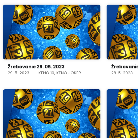
Žrebovanie 29. 05. 2023
Žrebovanie
29. 5. 2023
KENO 10, KENO JOKER
28. 5. 2023