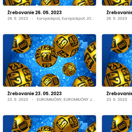
Žrebovanie 26. 05. 2023
Žrebovanie
26. 5. 2023
Eurojackpot, Eurojackpot JOKER
26. 5. 2023
Žrebovanie 23. 05. 2023
Žrebovanie
23. 5. 2023
EUROMILIÓNY, EUROMILIÓNY JOKER, KENO 10, KENO JOKER
23. 5. 2023