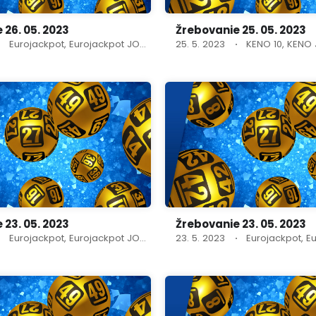
 26. 05. 2023
Žrebovanie 25. 05. 2023
Eurojackpot, Eurojackpot JOKER
25. 5. 2023
KENO 10, KENO
 23. 05. 2023
Žrebovanie 23. 05. 2023
Eurojackpot, Eurojackpot JOKER
23. 5. 2023
Eurojackpot, Eur