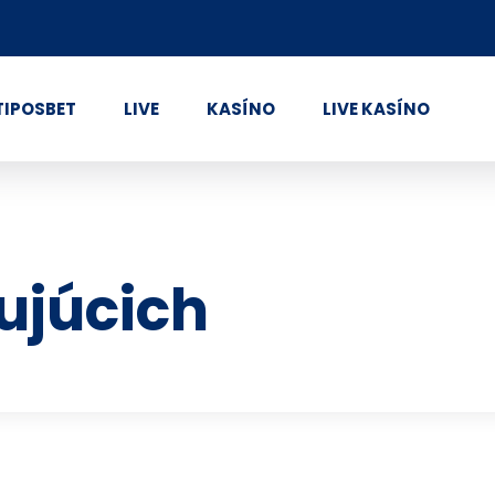
TIPOSBET
LIVE
KASÍNO
LIVE KASÍNO
ujúcich