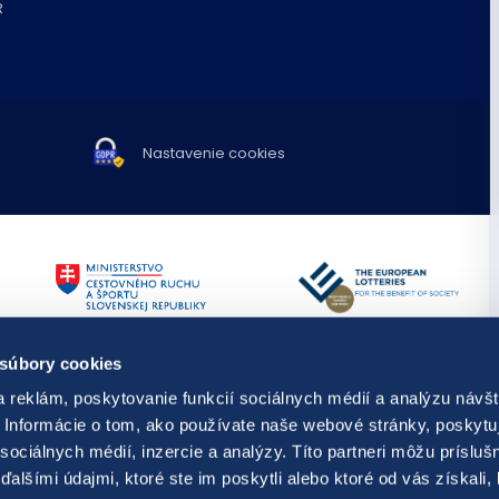
R
Nastavenie cookies
TIPOS využíva spravodajstvo a fot
 súbory cookies
Publikovanie alebo ďalšie šírenie 
predchádzajúceho písomného súh
 reklám, poskytovanie funkcií sociálnych médií a analýzu návšt
s hraním,
resp. kontaktovať
Diela odvysielané v rámci audiovi
Informácie o tom, ako používate naše webové stránky, poskytu
ti prevencie, diagnostiky a liečby
dielami.
sociálnych médií, inzercie a analýzy. Títo partneri môžu prísluš
© Copyright 2026 TIPOS, národná lo
alšími údajmi, ktoré ste im poskytli alebo ktoré od vás získali,