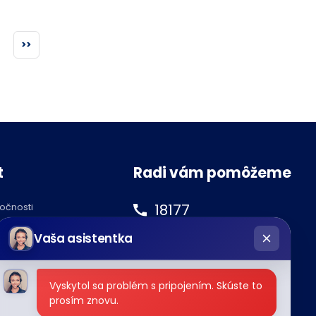
>>
t
Radi vám pomôžeme
18177
ločnosti
hatbot
podnety@tipos.sk
Vaša asistentka
íše
Vyskytol sa problém s pripojením. Skúste to
prosím znovu.