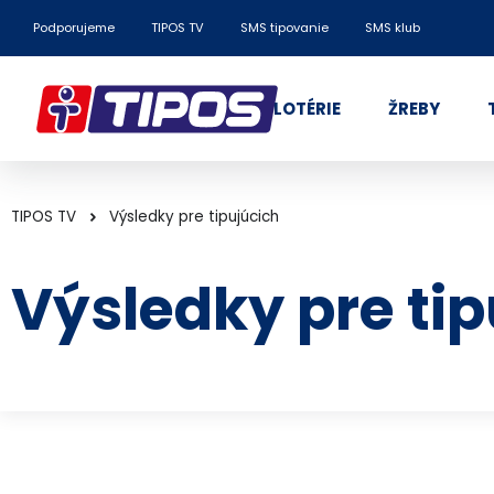
Podporujeme
TIPOS TV
SMS tipovanie
SMS klub
LOTÉRIE
ŽREBY
TIPOS TV
Výsledky pre tipujúcich
Výsledky pre tip