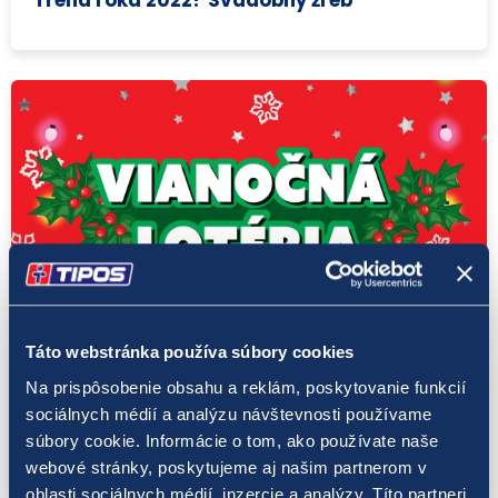
Žreby
Táto webstránka používa súbory cookies
20. 12. 2021
Na prispôsobenie obsahu a reklám, poskytovanie funkcií
sociálnych médií a analýzu návštevnosti používame
Vďaka žrebu Vianočná lotéria vyhral 200
000 eur! Kto ho napodobní?
súbory cookie. Informácie o tom, ako používate naše
webové stránky, poskytujeme aj našim partnerom v
oblasti sociálnych médií, inzercie a analýzy. Títo partneri