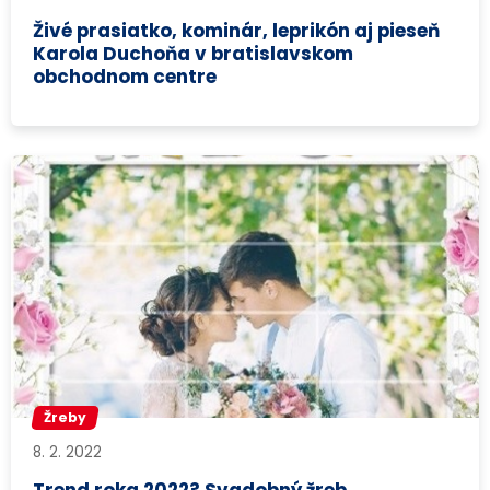
Živé prasiatko, kominár, leprikón aj pieseň
Karola Duchoňa v bratislavskom
obchodnom centre
Žreby
8. 2. 2022
Trend roka 2022? Svadobný žreb