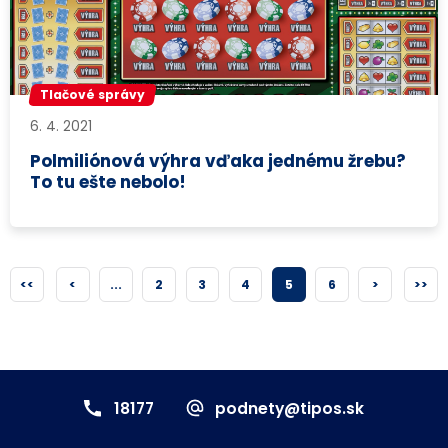
Tlačové správy
6. 4. 2021
Polmiliónová výhra vďaka jednému žrebu?
To tu ešte nebolo!
<<
<
...
2
3
4
5
6
>
>>
18177
podnety@tipos.sk