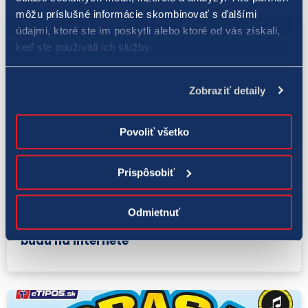
môžu príslušné informácie skombinovať s ďalšími
údajmi, ktoré ste im poskytli alebo ktoré od vás získali,
keď ste používali ich služby.
Zobraziť detaily
Povoliť všetko
Prispôsobiť
eŽreby
20. 10. 2021
Odmietnuť
Ak prasiatka nenájdeš v predajni, určite
budú na internete