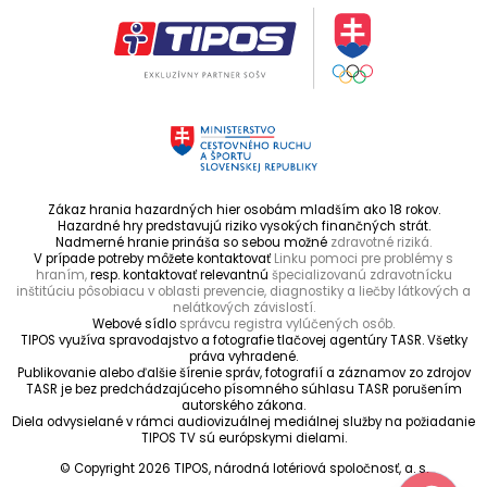
Zákaz hrania hazardných hier osobám mladším ako 18 rokov.
Hazardné hry predstavujú riziko vysokých finančných strát.
Nadmerné hranie prináša so sebou možné
zdravotné riziká.
V prípade potreby môžete kontaktovať
Linku pomoci pre problémy s
hraním,
resp. kontaktovať relevantnú
špecializovanú zdravotnícku
inštitúciu pôsobiacu v oblasti prevencie, diagnostiky a liečby látkových a
nelátkových závislostí.
Webové sídlo
správcu registra vylúčených osôb.
TIPOS využíva spravodajstvo a fotografie tlačovej agentúry TASR. Všetky
práva vyhradené.
Publikovanie alebo ďalšie šírenie správ, fotografií a záznamov zo zdrojov
TASR je bez predchádzajúceho písomného súhlasu TASR porušením
autorského zákona.
Diela odvysielané v rámci audiovizuálnej mediálnej služby na požiadanie
TIPOS TV sú európskymi dielami.
© Copyright 2026 TIPOS, národná lotériová spoločnosť, a. s.