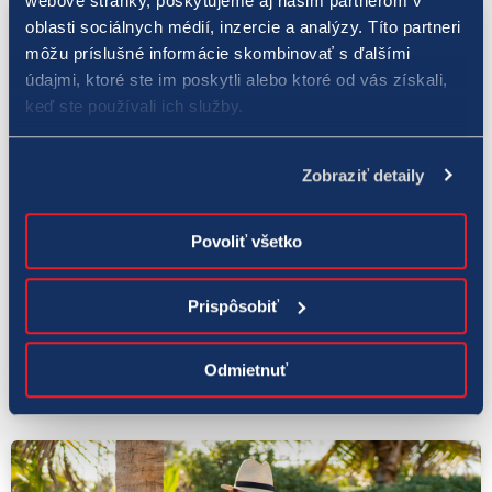
webové stránky, poskytujeme aj našim partnerom v
oblasti sociálnych médií, inzercie a analýzy. Títo partneri
môžu príslušné informácie skombinovať s ďalšími
údajmi, ktoré ste im poskytli alebo ktoré od vás získali,
keď ste používali ich služby.
Zobraziť detaily
Povoliť všetko
Tlačové správy
1. 5. 2022
Prispôsobiť
Tomu sa hovorí Prvý máj! V hre loto padli v
oboch ťahoch hlavné výhry
Odmietnuť