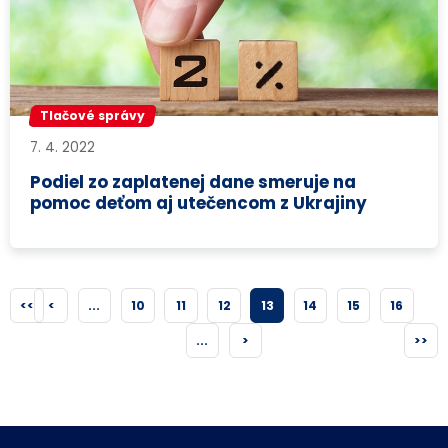
Tlačové správy
7. 4. 2022
Podiel zo zaplatenej dane smeruje na
pomoc deťom aj utečencom z Ukrajiny
<<
<
...
10
11
12
13
14
15
16
...
>
>>