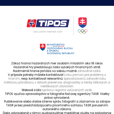
Zákaz hrania hazardných hier osobám mladším ako 18 rokov.
Hazardné hry predstavujú riziko vysokých finančných strát.
Nadmerné hranie prináša so sebou možné
zdravotné riziká.
V prípade potreby môžete kontaktovať
Linku pomoci pre problémy s
hraním,
resp. kontaktovať relevantnú
špecializovanú zdravotnícku
inštitúciu pôsobiacu v oblasti prevencie, diagnostiky a liečby látkových a
nelátkových závislostí.
Webové sídlo
správcu registra vylúčených osôb.
TIPOS využíva spravodajstvo a fotografie tlačovej agentúry TASR. Všetky
práva vyhradené.
Publikovanie alebo ďalšie šírenie správ, fotografií a záznamov zo zdrojov
TASR je bez predchádzajúceho písomného súhlasu TASR porušením
autorského zákona.
Diela odvysielané v rámci audiovizuálnej mediálnej služby na požiadanie