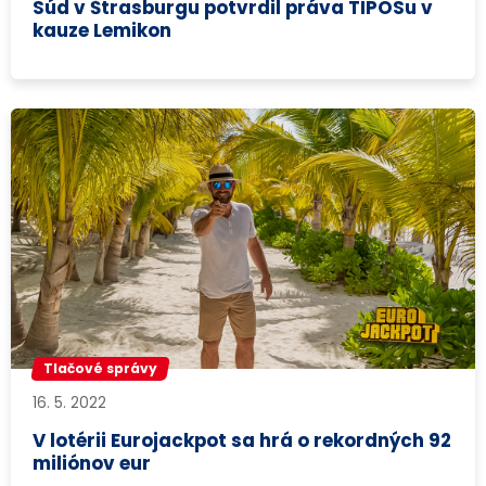
Súd v Štrasburgu potvrdil práva TIPOSu v
kauze Lemikon
Tlačové správy
16. 5. 2022
V lotérii Eurojackpot sa hrá o rekordných 92
miliónov eur