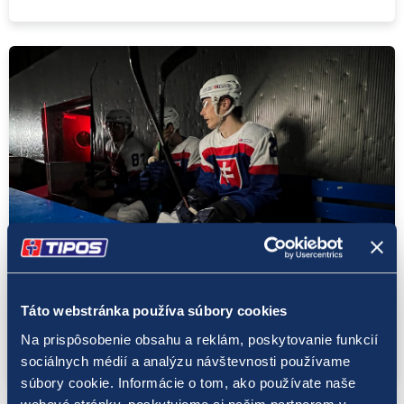
Tlačové správy
12. 5. 2022
Táto webstránka používa súbory cookies
Slovenské hokejové hviezdy sa stretli pri
novom spoločnom projekte
Na prispôsobenie obsahu a reklám, poskytovanie funkcií
sociálnych médií a analýzu návštevnosti používame
súbory cookie. Informácie o tom, ako používate naše