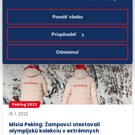
paralympionici Kunkelová a Ligda zložili
pred ZOH a ZPH v Pekin ...
Povoliť všetko
Prispôsobiť
Odmietnuť
Peking 2022
19. 1. 2022
Misia Peking: Žampovci otestovali
olympijskú kolekciu v extrémnych