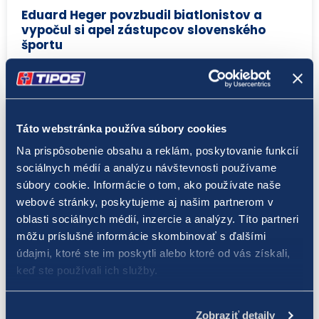
Eduard Heger povzbudil biatlonistov a
vypočul si apel zástupcov slovenského
športu
Táto webstránka používa súbory cookies
Na prispôsobenie obsahu a reklám, poskytovanie funkcií
sociálnych médií a analýzu návštevnosti používame
súbory cookie. Informácie o tom, ako používate naše
webové stránky, poskytujeme aj našim partnerom v
oblasti sociálnych médií, inzercie a analýzy. Títo partneri
môžu príslušné informácie skombinovať s ďalšími
údajmi, ktoré ste im poskytli alebo ktoré od vás získali,
Peking 2022
keď ste používali ich služby.
25. 1. 2022
Olympionici Čerňanská a Hrivík i
Zobraziť detaily