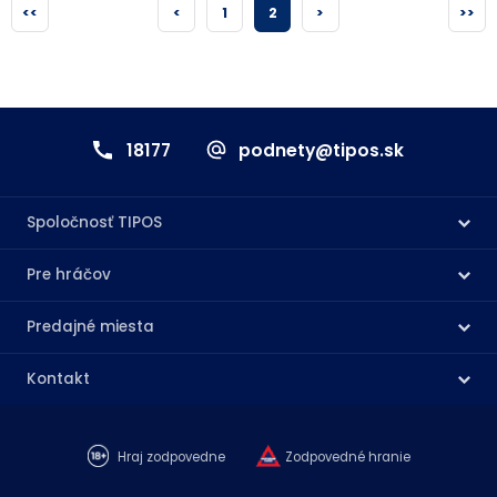
<<
<
1
2
>
>>
18177
podnety@tipos.sk
Spoločnosť TIPOS
Pre hráčov
Predajné miesta
Kontakt
Hraj zodpovedne
Zodpovedné hranie