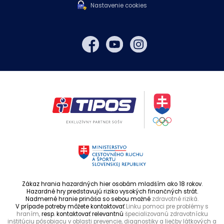
Nastavenie cookies
Zákaz hrania hazardných hier osobám mladším ako 18 rokov.
Hazardné hry predstavujú riziko vysokých finančných strát.
Nadmerné hranie prináša so sebou možné
zdravotné riziká.
V prípade potreby môžete kontaktovať
Linku pomoci pre problémy s
hraním,
resp. kontaktovať relevantnú
špecializovanú zdravotnícku
inštitúciu pôsobiacu v oblasti prevencie, diagnostiky a liečby látkových a