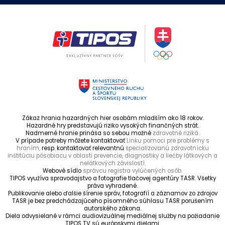
Zákaz hrania hazardných hier osobám mladším ako 18 rokov.
Hazardné hry predstavujú riziko vysokých finančných strát.
Nadmerné hranie prináša so sebou možné
zdravotné riziká.
V prípade potreby môžete kontaktovať
Linku pomoci pre problémy s
hraním,
resp. kontaktovať relevantnú
špecializovanú zdravotnícku
inštitúciu pôsobiacu v oblasti prevencie, diagnostiky a liečby látkových a
nelátkových závislostí.
Webové sídlo
správcu registra vylúčených osôb.
TIPOS využíva spravodajstvo a fotografie tlačovej agentúry TASR. Všetky
práva vyhradené.
Publikovanie alebo ďalšie šírenie správ, fotografií a záznamov zo zdrojov
TASR je bez predchádzajúceho písomného súhlasu TASR porušením
autorského zákona.
Diela odvysielané v rámci audiovizuálnej mediálnej služby na požiadanie
TIPOS TV sú európskymi dielami.