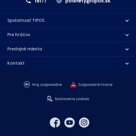
18177
podnety@tipos.sk
Spoločnosť TIPOS
Pre hráčov
Predajné miesta
Kontakt
Hraj zodpovedne
Zodpovedné hranie
Nastavenie cookies