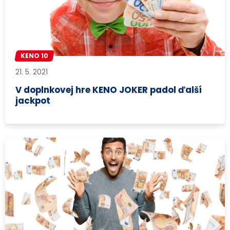
KENO 10
21. 5. 2021
V doplnkovej hre KENO JOKER padol ďalší
jackpot