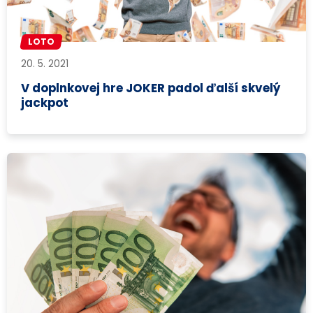
LOTO
20. 5. 2021
V doplnkovej hre JOKER padol ďalší skvelý
jackpot